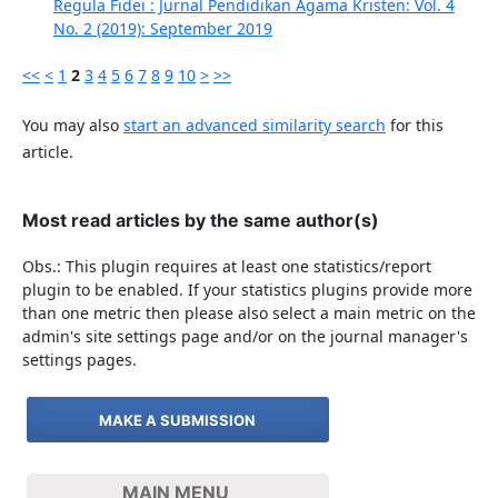
Regula Fidei : Jurnal Pendidikan Agama Kristen: Vol. 4
No. 2 (2019): September 2019
<<
<
1
2
3
4
5
6
7
8
9
10
>
>>
You may also
start an advanced similarity search
for this
article.
Most read articles by the same author(s)
Obs.: This plugin requires at least one statistics/report
plugin to be enabled. If your statistics plugins provide more
than one metric then please also select a main metric on the
admin's site settings page and/or on the journal manager's
settings pages.
MAKE A SUBMISSION
MAIN MENU