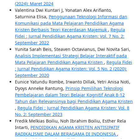
(2024): Maret 2024
Valentina Dwi Kuntari J, Yonatan Alex Arifianto,
Saturnina Elisa,
Penggunaan Teknologi Informasi dan
Komunikasi pada Mata Pelajaran Pendidikan Agama
Kristen Berbasis Teori Kecerdasan Majemuk
,
Regula
Fidei : Jurnal Pendidikan Agama Kristen: Vol. 7 No. 2:
September 2022
Yunita Sarah Beis, Steaven Octavianus, Dwi Novita Sari,
Analisis Implementasi Strategi Belajar Interaktif pada
Mata Pelajaran Pendidikan Agama Kristen
,
Regula Fidei
: Jurnal Pendidikan Agama Kristen: Vol. 5 No. 2 (2020):
September 2020
Eunice Yatundu Rombe, Irwanto Dillak, Yetri Anisa Noti,
Dyoys Anneke Rantung,
Prinsip Pemilihan Teknologi
Pembelajaran dalam Teori Belajar Kognitif Anak 8-12
Tahun dan Relevansinya bagi Pendidikan Agama Kristen
,
Regula Fidei : Jurnal Pendidikan Agama Kristen: Vol. 8
No. 2: September 2023
Fredik Melkias Boiliu, Noh Ibrahim Boiliu, Esther Rela
Intarti,
PENDIDIKAN AGAMA KRISTEN ANTISIPATIF
RADIKALISME DALAM BERAGAMA DI INDONESIA
,