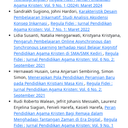
Agama Kristen: Vol. 9 No. 1 (2024): Maret 2024
Sandrakh Sugiono, Johni Hardori,
Karakteristik Desain
Pembelajaran Inkarnatif: Studi Analisis Aksidensi
Konsep Inkarnasi
,
Regula Fidei : Jurnal Pendidikan
Agama Kristen: Vol. 7 No. 1: Maret 2022
Lidia Susanti, Natalia Henggarwati, Kristyana Kristyana,
Pengaruh Pembelajaran Online Asynchronous dan
Synchronous Learning terhadap Hasil Belajar Kognitif
Pendidikan Agama Kristen di SMA/SMK Kediri
,
Regula
Fidei : Jurnal Pendidikan Agama Kristen: Vol. 6 No. 2:
September 2021
Hernawati Husain, Lena Anjarsari Sembiring, Simon
Simon,
Menerapkan Pola Pendidikan Perjanjian Baru
pada Pendidikan Kristiani Masa Kini
,
Regula Fidei :
Jurnal Pendidikan Agama Kristen: Vol. 6 No. 2:
September 2021
Rudi Roberto Walean, Jefrit Johanis Messakh, Laurenz
Enjelina Siagian, Fenieli Harefa, Kasieli Harefa,
Peran
Pendidikan Agama Kristen Bagi Remaja dalam
Menghadapi Tantangan Zaman di Era Digital
,
Regula
Fidei : Jurnal Pendidikan Agama Kristen: Vol. 9 No. 1