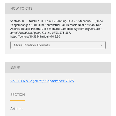
HOW TO CITE
Santoso, D. I., Ndolu, Y. H., Laia, F., Rantung, D. A., & Stepanus, S. (2025).
Pengembangan Kurikulum Kontekstual Pak Berbasis Nilai Kristiani Dan
Aspirasi Belajar Peserta Didik Menurut Campbell Wyckoff.
Regula Fidei :
Jurnal Pendidikan Agama Kristen
,
10
(2), 273–287.
https://doi.org/10.33541/rfidei.v10i2.301
More Citation Formats
ISSUE
Vol. 10 No. 2 (2025): September 2025
SECTION
Articles