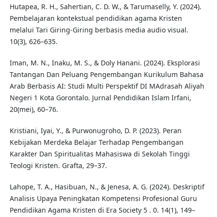
Hutapea, R. H., Sahertian, C. D. W., & Tarumaselly, Y. (2024).
Pembelajaran kontekstual pendidikan agama Kristen
melalui Tari Giring-Giring berbasis media audio visual.
10(3), 626–635.
Iman, M. N., Inaku, M. S., & Doly Hanani. (2024). Eksplorasi
Tantangan Dan Peluang Pengembangan Kurikulum Bahasa
Arab Berbasis AI: Studi Multi Perspektif DI MAdrasah Aliyah
Negeri 1 Kota Gorontalo. Jurnal Pendidikan Islam Irfani,
20(mei), 60–76.
Kristiani, Iyai, Y., & Purwonugroho, D. P. (2023). Peran
Kebijakan Merdeka Belajar Terhadap Pengembangan
Karakter Dan Spiritualitas Mahasiswa di Sekolah Tinggi
Teologi Kristen. Grafta, 29–37.
Lahope, T. A., Hasibuan, N., & Jenesa, A. G. (2024). Deskriptif
Analisis Upaya Peningkatan Kompetensi Profesional Guru
Pendidikan Agama Kristen di Era Society 5 . 0. 14(1), 149–