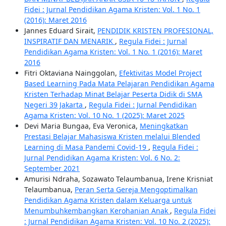
Fidei : Jurnal Pendidikan Agama Kristen: Vol. 1 No. 1
(2016): Maret 2016
Jannes Eduard Sirait,
PENDIDIK KRISTEN PROFESIONAL,
INSPIRATIF DAN MENARIK
,
Regula Fidei : Jurnal
Pendidikan Agama Kristen: Vol. 1 No. 1 (2016): Maret
2016
Fitri Oktaviana Nainggolan,
Efektivitas Model Project
Based Learning Pada Mata Pelajaran Pendidikan Agama
Kristen Terhadap Minat Belajar Peserta Didik di SMA
Negeri 39 Jakarta
,
Regula Fidei : Jurnal Pendidikan
Agama Kristen: Vol. 10 No. 1 (2025): Maret 2025
Devi Maria Bungaa, Eva Veronica,
Meningkatkan
Prestasi Belajar Mahasiswa Kristen melalui Blended
Learning di Masa Pandemi Covid-19
,
Regula Fidei :
Jurnal Pendidikan Agama Kristen: Vol. 6 No. 2:
September 2021
Amurisi Ndraha, Sozawato Telaumbanua, Irene Krisniat
Telaumbanua,
Peran Serta Gereja Mengoptimalkan
Pendidikan Agama Kristen dalam Keluarga untuk
Menumbuhkembangkan Kerohanian Anak
,
Regula Fidei
: Jurnal Pendidikan Agama Kristen: Vol. 10 No. 2 (2025):