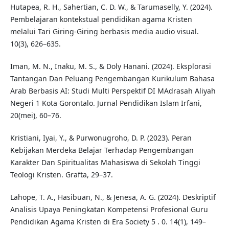
Hutapea, R. H., Sahertian, C. D. W., & Tarumaselly, Y. (2024).
Pembelajaran kontekstual pendidikan agama Kristen
melalui Tari Giring-Giring berbasis media audio visual.
10(3), 626–635.
Iman, M. N., Inaku, M. S., & Doly Hanani. (2024). Eksplorasi
Tantangan Dan Peluang Pengembangan Kurikulum Bahasa
Arab Berbasis AI: Studi Multi Perspektif DI MAdrasah Aliyah
Negeri 1 Kota Gorontalo. Jurnal Pendidikan Islam Irfani,
20(mei), 60–76.
Kristiani, Iyai, Y., & Purwonugroho, D. P. (2023). Peran
Kebijakan Merdeka Belajar Terhadap Pengembangan
Karakter Dan Spiritualitas Mahasiswa di Sekolah Tinggi
Teologi Kristen. Grafta, 29–37.
Lahope, T. A., Hasibuan, N., & Jenesa, A. G. (2024). Deskriptif
Analisis Upaya Peningkatan Kompetensi Profesional Guru
Pendidikan Agama Kristen di Era Society 5 . 0. 14(1), 149–