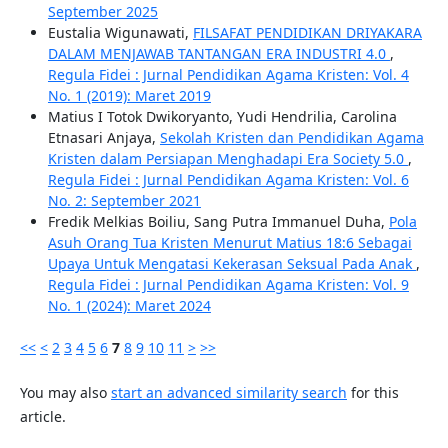
September 2025
Eustalia Wigunawati,
FILSAFAT PENDIDIKAN DRIYAKARA
DALAM MENJAWAB TANTANGAN ERA INDUSTRI 4.0
,
Regula Fidei : Jurnal Pendidikan Agama Kristen: Vol. 4
No. 1 (2019): Maret 2019
Matius I Totok Dwikoryanto, Yudi Hendrilia, Carolina
Etnasari Anjaya,
Sekolah Kristen dan Pendidikan Agama
Kristen dalam Persiapan Menghadapi Era Society 5.0
,
Regula Fidei : Jurnal Pendidikan Agama Kristen: Vol. 6
No. 2: September 2021
Fredik Melkias Boiliu, Sang Putra Immanuel Duha,
Pola
Asuh Orang Tua Kristen Menurut Matius 18:6 Sebagai
Upaya Untuk Mengatasi Kekerasan Seksual Pada Anak
,
Regula Fidei : Jurnal Pendidikan Agama Kristen: Vol. 9
No. 1 (2024): Maret 2024
<<
<
2
3
4
5
6
7
8
9
10
11
>
>>
You may also
start an advanced similarity search
for this
article.