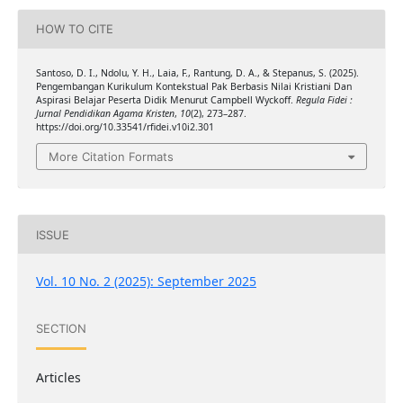
HOW TO CITE
Santoso, D. I., Ndolu, Y. H., Laia, F., Rantung, D. A., & Stepanus, S. (2025).
Pengembangan Kurikulum Kontekstual Pak Berbasis Nilai Kristiani Dan
Aspirasi Belajar Peserta Didik Menurut Campbell Wyckoff.
Regula Fidei :
Jurnal Pendidikan Agama Kristen
,
10
(2), 273–287.
https://doi.org/10.33541/rfidei.v10i2.301
More Citation Formats
ISSUE
Vol. 10 No. 2 (2025): September 2025
SECTION
Articles