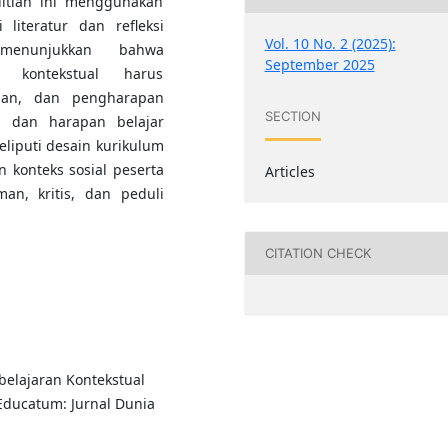
itian ini menggunakan
literatur dan refleksi
Vol. 10 No. 2 (2025):
n menunjukkan bahwa
September 2025
kontekstual harus
ilan, dan pengharapan
SECTION
a dan harapan belajar
eliputi desain kurikulum
n konteks sosial peserta
Articles
an, kritis, dan peduli
CITATION CHECK
belajaran Kontekstual
Educatum: Jurnal Dunia