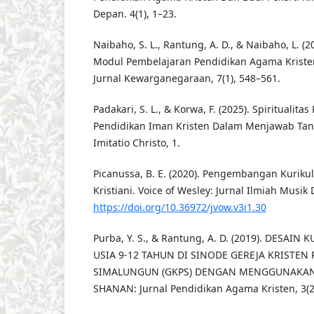
Depan. 4(1), 1–23.
Naibaho, S. L., Rantung, A. D., & Naibaho, L.
Modul Pembelajaran Pendidikan Agama Kriste
Jurnal Kewarganegaraan, 7(1), 548–561.
Padakari, S. L., & Korwa, F. (2025). Spiritualita
Pendidikan Iman Kristen Dalam Menjawab Tan
Imitatio Christo, 1.
Picanussa, B. E. (2020). Pengembangan Kurik
Kristiani. Voice of Wesley: Jurnal Ilmiah Musik
https://doi.org/10.36972/jvow.v3i1.30
Purba, Y. S., & Rantung, A. D. (2019). DESAI
USIA 9-12 TAHUN DI SINODE GEREJA KRISTEN
SIMALUNGUN (GKPS) DENGAN MENGGUNAKAN
SHANAN: Jurnal Pendidikan Agama Kristen, 3(2)