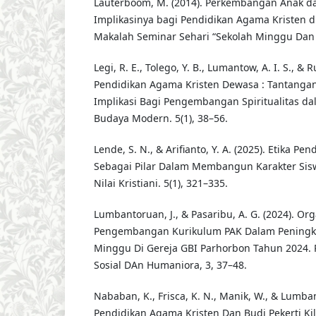
Lauterboom, M. (2014). Perkembangan Anak d
Implikasinya bagi Pendidikan Agama Kristen di
Makalah Seminar Sehari “Sekolah Minggu Dan 
Legi, R. E., Tolego, Y. B., Lumantow, A. I. S., & Ru
Pendidikan Agama Kristen Dewasa : Tantangan 
Implikasi Bagi Pengembangan Spiritualitas da
Budaya Modern. 5(1), 38–56.
Lende, S. N., & Arifianto, Y. A. (2025). Etika P
Sebagai Pilar Dalam Membangun Karakter Sis
Nilai Kristiani. 5(1), 321–335.
Lumbantoruan, J., & Pasaribu, A. G. (2024). Or
Pengembangan Kurikulum PAK Dalam Peningka
Minggu Di Gereja GBI Parhorbon Tahun 2024. 
Sosial DAn Humaniora, 3, 37–48.
Nababan, K., Frisca, K. N., Manik, W., & Lumban
Pendidikan Agama Kristen Dan Budi Pekerti Ki