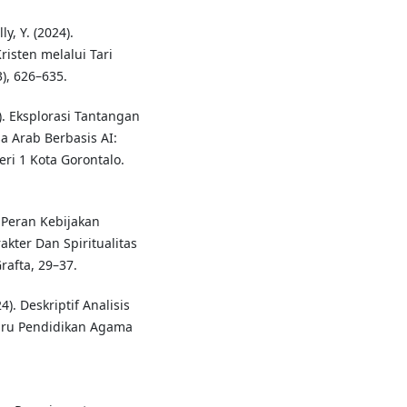
y, Y. (2024).
isten melalui Tari
), 626–635.
). Eksplorasi Tantangan
 Arab Berbasis AI:
ri 1 Kota Gorontalo.
). Peran Kebijakan
ter Dan Spiritualitas
rafta, 29–37.
4). Deskriptif Analisis
uru Pendidikan Agama