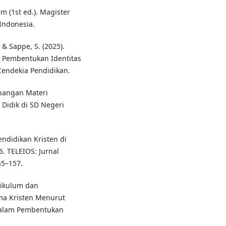
um (1st ed.). Magister
Indonesia.
 & Sappe, S. (2025).
 Pembentukan Identitas
Cendekia Pendidikan.
bangan Materi
 Didik di SD Negeri
Pendidikan Kristen di
6. TELEIOS: Jurnal
45–157.
urikulum dan
a Kristen Menurut
dalam Pembentukan