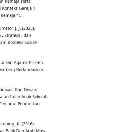
an Remaja serta
 Konteks Gereja 1.
Remaja,” 5.
metor, J. J. (2025).
, Strategi , dan
lam Konteks Sosial-
endidikan Agama Kristen
wa Yang Berlandaskan
ganisasi Dan Desain
tan Iman Anak Sekolah
Pediaqu: Pendidikan
tobing, K. (2016).
las Balik Dan Arah Masa