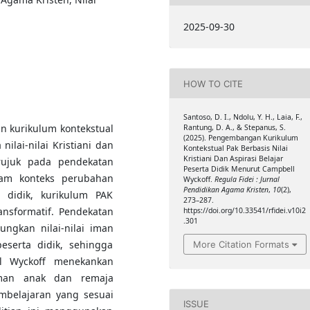
2025-09-30
HOW TO CITE
Santoso, D. I., Ndolu, Y. H., Laia, F.,
n kurikulum kontekstual
Rantung, D. A., & Stepanus, S.
(2025). Pengembangan Kurikulum
ilai-nilai Kristiani dan
Kontekstual Pak Berbasis Nilai
Kristiani Dan Aspirasi Belajar
erujuk pada pendekatan
Peserta Didik Menurut Campbell
lam konteks perubahan
Wyckoff.
Regula Fidei : Jurnal
Pendidikan Agama Kristen
,
10
(2),
didik, kurikulum PAK
273–287.
ransformatif. Pendekatan
https://doi.org/10.33541/rfidei.v10i2
.301
ngkan nilai-nilai iman
peserta didik, sehingga
More Citation Formats
l Wyckoff menekankan
man anak dan remaja
mbelajaran yang sesuai
ISSUE