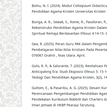
Boiliu, N. I. (2024). Modul Colloqioum Didactic
Pendidikan Agama Kristen Universitas Kristen 
Bunga, A. R., Sewak, S., Rome, R., Pasoloran, P.,
Rekonstruksi Pendidikan Agama Kristen Dalam
Spiritual Remaja Berdasarkan Efesus 4:14-15. 
Gea, R. (2025). Peran Guru PAK dalam Pengem
Pembelajaran Nilai-Nilai Kristiani Pada Peserta
076067 Orahili , Nias Utara. April.
Gulo, R. P., & Salurante, T. (2023). Revitalisasi 
Anticipating Era: Studi Eksposisi Efesus 5: 15-1
Teologi Dan Pendidikan Agama Kristen, 3(2), 1
Gultom, E., & Pasaribu, A. G. (2025). Desain K
Perencanaan Pengembangan Pendidikan Agam
Pendekatan Kurikulum Bobbitt dan Charters 
Iman Jemaat di HKBP Pearaja Tarutung.