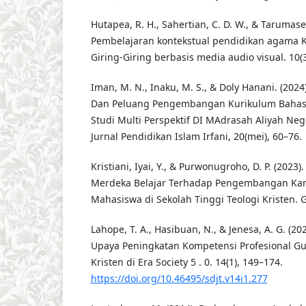
Hutapea, R. H., Sahertian, C. D. W., & Tarumasell
Pembelajaran kontekstual pendidikan agama Kr
Giring-Giring berbasis media audio visual. 10(3
Iman, M. N., Inaku, M. S., & Doly Hanani. (2024
Dan Peluang Pengembangan Kurikulum Bahasa
Studi Multi Perspektif DI MAdrasah Aliyah Nege
Jurnal Pendidikan Islam Irfani, 20(mei), 60–76.
Kristiani, Iyai, Y., & Purwonugroho, D. P. (2023
Merdeka Belajar Terhadap Pengembangan Karak
Mahasiswa di Sekolah Tinggi Teologi Kristen. G
Lahope, T. A., Hasibuan, N., & Jenesa, A. G. (202
Upaya Peningkatan Kompetensi Profesional G
Kristen di Era Society 5 . 0. 14(1), 149–174.
https://doi.org/10.46495/sdjt.v14i1.277