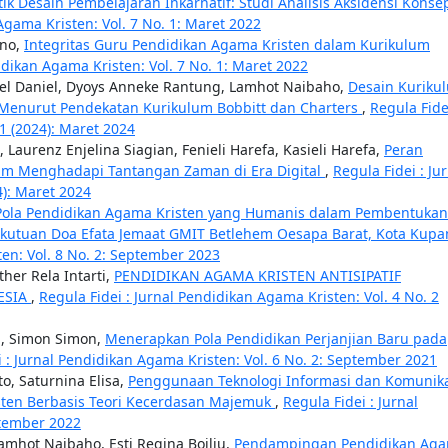
tik Desain Pembelajaran Inkarnatif: Studi Analisis Aksidensi Konse
Agama Kristen: Vol. 7 No. 1: Maret 2022
ono,
Integritas Guru Pendidikan Agama Kristen dalam Kurikulum
idikan Agama Kristen: Vol. 7 No. 1: Maret 2022
niel Daniel, Dyoys Anneke Rantung, Lamhot Naibaho,
Desain Kuriku
Menurut Pendekatan Kurikulum Bobbitt dan Charters
,
Regula Fidei
1 (2024): Maret 2024
 Laurenz Enjelina Siagian, Fenieli Harefa, Kasieli Harefa,
Peran
am Menghadapi Tantangan Zaman di Era Digital
,
Regula Fidei : Ju
4): Maret 2024
Pola Pendidikan Agama Kristen yang Humanis dalam Pembentukan
sekutuan Doa Efata Jemaat GMIT Betlehem Oesapa Barat, Kota Kup
ten: Vol. 8 No. 2: September 2023
ther Rela Intarti,
PENDIDIKAN AGAMA KRISTEN ANTISIPATIF
ESIA
,
Regula Fidei : Jurnal Pendidikan Agama Kristen: Vol. 4 No. 2
g, Simon Simon,
Menerapkan Pola Pendidikan Perjanjian Baru pada
i : Jurnal Pendidikan Agama Kristen: Vol. 6 No. 2: September 2021
to, Saturnina Elisa,
Penggunaan Teknologi Informasi dan Komunik
sten Berbasis Teori Kecerdasan Majemuk
,
Regula Fidei : Jurnal
ptember 2022
mhot Naibaho, Esti Regina Boiliu,
Pendampingan Pendidikan Ag