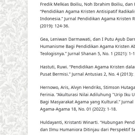
Fredik Melkias Boiliu, Noh Ibrahim Boiliu, dan 
“Pendidikan Agama Kristen Antisipatif Radika
Indonesia.” Jurnal Pendidikan Agama Kristen Re
(2019): 124-36.
Gea, Leniwan Darmawati, dan I Putu Ayub Da
Humanisme Bagi Pendidikan Agama Kristen A
Teologisnya.” Jurnal Shanan 5, No. 1 (2021): 1-1
Hastuti, Ruwi. “Pendidikan Agama Kristen dal
Pusat Bermisi.” Jurnal Antusias 2, No. 4 (2013):
Hernowo, Aris, Alvyn Hendriks, Stimson Hutag
Ferinia. “Akulturasi Nilai Adiluhung "Urip Iku 
Bagi Masyarakat Agama yang Kultural.” Jurnal R
Agama-Agama 18, No. 01 (2022): 1-18.
Huldayanti, Kristanti Winarti. “Hubungan Pen
dan Ilmu Humaniora Ditinjau dari Perspektif S