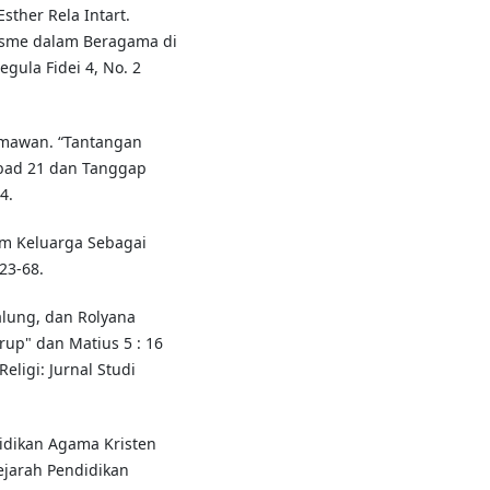
Esther Rela Intart.
lisme dalam Beragama di
gula Fidei 4, No. 2
rmawan. “Tantangan
bad 21 dan Tanggap
4.
am Keluarga Sebagai
 23-68.
alung, dan Rolyana
Urup" dan Matius 5 : 16
eligi: Jurnal Studi
didikan Agama Kristen
ejarah Pendidikan