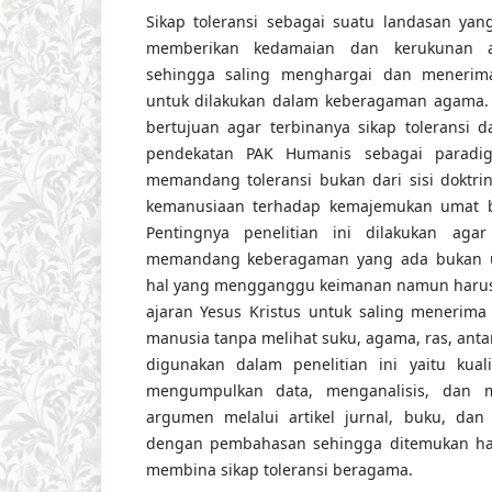
Sikap toleransi sebagai suatu landasan yan
memberikan kedamaian dan kerukunan 
sehingga saling menghargai dan menerim
untuk dilakukan dalam keberagaman agama. P
bertujuan agar terbinanya sikap toleransi 
pendekatan PAK Humanis sebagai parad
memandang toleransi bukan dari sisi doktri
kemanusiaan terhadap kemajemukan umat b
Pentingnya penelitian ini dilakukan agar
memandang keberagaman yang ada bukan un
hal yang mengganggu keimanan namun haru
ajaran Yesus Kristus untuk saling menerim
manusia tanpa melihat suku, agama, ras, ant
digunakan dalam penelitian ini yaitu kuali
mengumpulkan data, menganalisis, dan 
argumen melalui artikel jurnal, buku, dan 
dengan pembahasan sehingga ditemukan ha
membina sikap toleransi beragama.