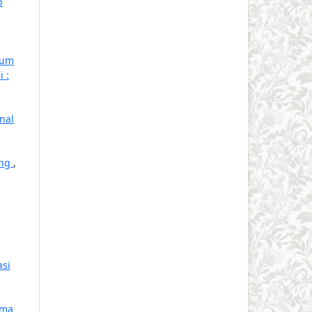
p
lum
 :
rnal
ang
,
asi
ama