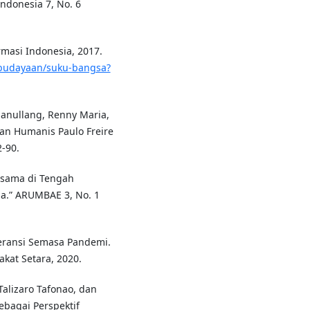
Indonesia 7, No. 6
rmasi Indonesia, 2017.
kebudayaan/suku-bangsa?
anullang, Renny Maria,
an Humanis Paulo Freire
-90.
ersama di Tengah
a.” ARUMBAE 3, No. 1
leransi Semasa Pandemi.
akat Setara, 2020.
Talizaro Tafonao, dan
Sebagai Perspektif