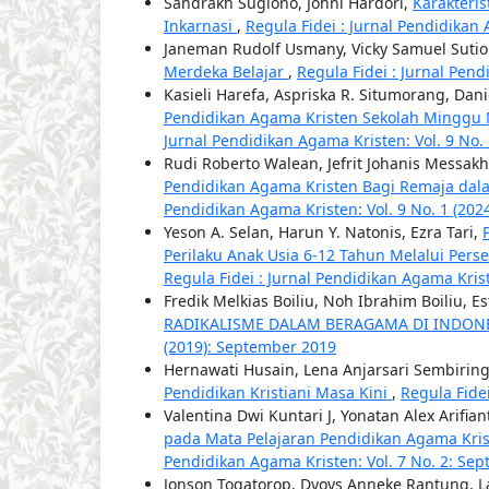
Sandrakh Sugiono, Johni Hardori,
Karakteris
Inkarnasi
,
Regula Fidei : Jurnal Pendidikan 
Janeman Rudolf Usmany, Vicky Samuel Suti
Merdeka Belajar
,
Regula Fidei : Jurnal Pend
Kasieli Harefa, Aspriska R. Situmorang, Da
Pendidikan Agama Kristen Sekolah Minggu 
Jurnal Pendidikan Agama Kristen: Vol. 9 No. 
Rudi Roberto Walean, Jefrit Johanis Messakh,
Pendidikan Agama Kristen Bagi Remaja dal
Pendidikan Agama Kristen: Vol. 9 No. 1 (202
Yeson A. Selan, Harun Y. Natonis, Ezra Tari,
Perilaku Anak Usia 6-12 Tahun Melalui Per
Regula Fidei : Jurnal Pendidikan Agama Kris
Fredik Melkias Boiliu, Noh Ibrahim Boiliu, Es
RADIKALISME DALAM BERAGAMA DI INDON
(2019): September 2019
Hernawati Husain, Lena Anjarsari Sembirin
Pendidikan Kristiani Masa Kini
,
Regula Fide
Valentina Dwi Kuntari J, Yonatan Alex Arifian
pada Mata Pelajaran Pendidikan Agama Kri
Pendidikan Agama Kristen: Vol. 7 No. 2: Se
Jonson Togatorop, Dyoys Anneke Rantung, La