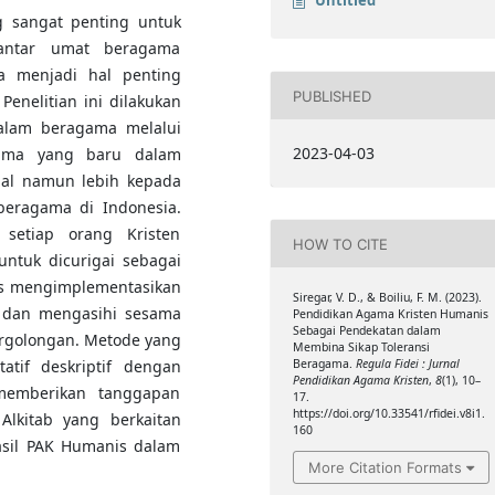
g sangat penting untuk
antar umat beragama
a menjadi hal penting
PUBLISHED
enelitian ini dilakukan
dalam beragama melalui
2023-04-03
igma yang baru dalam
nal namun lebih kepada
eragama di Indonesia.
 setiap orang Kristen
HOW TO CITE
tuk dicurigai sebagai
s mengimplementasikan
Siregar, V. D., & Boiliu, F. M. (2023).
a dan mengasihi sesama
Pendidikan Agama Kristen Humanis
Sebagai Pendekatan dalam
argolongan. Metode yang
Membina Sikap Toleransi
Beragama.
Regula Fidei : Jurnal
tatif deskriptif dengan
Pendidikan Agama Kristen
,
8
(1), 10–
memberikan tanggapan
17.
https://doi.org/10.33541/rfidei.v8i1.
Alkitab yang berkaitan
160
sil PAK Humanis dalam
More Citation Formats