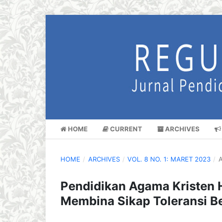
HOME
CURRENT
ARCHIVES
HOME
/
ARCHIVES
/
VOL. 8 NO. 1: MARET 2023
/
A
Pendidikan Agama Kristen
Membina Sikap Toleransi 