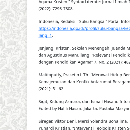
Agama Kristen.” Syntax Literate: Jurnal Ilmiah 
(2022): 7293-7308.
Indonesia, Redaksi. “Suku Bangsa.” Portal Info
https://indonesia.go.id//profil/suku-bangsa/
lang=1
.
Jenjang, Kristen, Sekolah Menengah, Juanda M
dan Agustinus Manullang. “Relevansi Pendidik
dengan Pendidikan Agama” 7, No. 2 (2021): 482
Matitaputty, Prasetio L Th. “Merawat Hidup B
Kemajemukan dan Konflik Antarumat Beragam
(2021): 51-62.
Sigit, Kidung Asmara, dan Ismail Hasani. Into
Edited by Halili Hasan. Jakarta: Pustaka Masyar
Siregar, Viktor Deni, Mersi Yolandra Bohalima, 
Yunardi Kristian. “Intervensi Teologis Kristen 