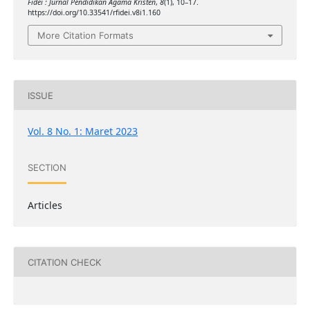
Fidei : Jurnal Pendidikan Agama Kristen
,
8
(1), 10–17.
https://doi.org/10.33541/rfidei.v8i1.160
More Citation Formats
ISSUE
Vol. 8 No. 1: Maret 2023
SECTION
Articles
CITATION CHECK