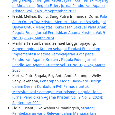
yang Reseptif dengan Kepercayaan Roh Nenek Moyang
di Minahasa
,
Regula Fidei : Jurnal Pendidikan Agama
Kristen: Vol. 7 No. 2: September 2022
Fredik Melkias Boiliu, Sang Putra Immanuel Duha,
Pola
Asuh Orang Tua Kristen Menurut Matius 18:6 Sebagai
Upaya Untuk Mengatasi Kekerasan Seksual Pada Anak
,
Regula Fidei : Jurnal Pendidikan Agama Kristen: Vol. 9
No. 1 (2024): Maret 2024
Marlina Telaumbanua, Semuel Linggi Topayung,
Kepemimpinan Kristen sebagai Fondasi Etis dalam
Implementasi Metode Pembelajaran Aktif pada
Pendidikan Agama Kristen
,
Regula Fidei : Jurnal
Pendidikan Agama Kristen: Vol. 11 No. 1 (2026): Maret
2026
Kartika Putri Sagala, Boy Anto Ando Silitonga, Welly
Sany Lakahena,
Penerapan Model Backward Design
dalam Desain Kurikulum PAK Pemuda untuk
Merevitalisasi Semangat Patriotisme
,
Regula Fidei :
Jurnal Pendidikan Agama Kristen: Vol. 9 No. 2 (2024):
September 2024
Lidia Susanti, Eko Wahyu Suryaningsih,
Strategi
Pembelajaran yang Relevan dalam Mengajarkan