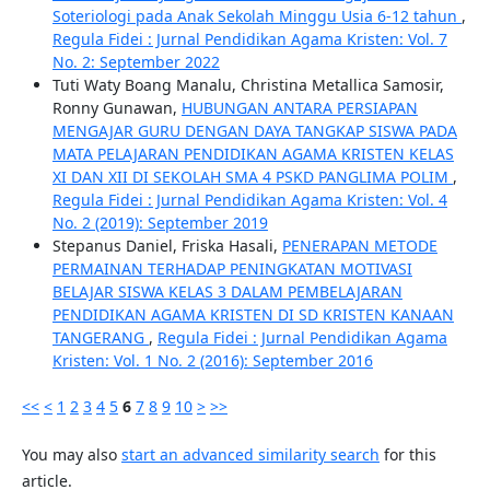
Soteriologi pada Anak Sekolah Minggu Usia 6-12 tahun
,
Regula Fidei : Jurnal Pendidikan Agama Kristen: Vol. 7
No. 2: September 2022
Tuti Waty Boang Manalu, Christina Metallica Samosir,
Ronny Gunawan,
HUBUNGAN ANTARA PERSIAPAN
MENGAJAR GURU DENGAN DAYA TANGKAP SISWA PADA
MATA PELAJARAN PENDIDIKAN AGAMA KRISTEN KELAS
XI DAN XII DI SEKOLAH SMA 4 PSKD PANGLIMA POLIM
,
Regula Fidei : Jurnal Pendidikan Agama Kristen: Vol. 4
No. 2 (2019): September 2019
Stepanus Daniel, Friska Hasali,
PENERAPAN METODE
PERMAINAN TERHADAP PENINGKATAN MOTIVASI
BELAJAR SISWA KELAS 3 DALAM PEMBELAJARAN
PENDIDIKAN AGAMA KRISTEN DI SD KRISTEN KANAAN
TANGERANG
,
Regula Fidei : Jurnal Pendidikan Agama
Kristen: Vol. 1 No. 2 (2016): September 2016
<<
<
1
2
3
4
5
6
7
8
9
10
>
>>
You may also
start an advanced similarity search
for this
article.