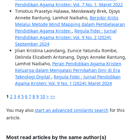
Pendidikan Agama Kristen: Vol. 7 No. 1: Maret 2022
Timotius Prasetyo Halawa, Meiskewaty Brek, Djoys
Anneke Rantung, Lamhot Naibaho,
Berpikir Kritis
Melalui Metode Mind Mapping dalam Pembelajaran
Pendidikan Agama Kristen
,
Regula Fidei : Jurnal
Pendidikan Agama Kristen: Vol. 9 No. 2 (2024):
September 2024
Jilian Kristina Laondang, Eunice Yatundu Rombe,
Delinda Elizabeth Aritonang, Dyoys Anneke Rantung,
Lamhot Naibaho,
Peran Pendidikan Agama Kristen
Keluarga dalam Mengatasi Pernikahan Dini di Era
Teknologi Digital
,
Regula Fidei : Jurnal Pendidikan
Agama Kristen: Vol. 9 No. 1 (2024): Maret 2024
1
2
3
4
5
6
7
8
9
10
>
>>
You may also
start an advanced similarity search
for this
article.
Most read articles by the same author(s)