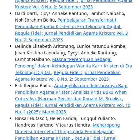
Agama Kristen
,
Regula Fidei : Jurnal Pendidikan Agama
Kristen: Vol. 8 No. 2: September 2023
Darti Darti, Djoys Anneke Rantung, Lamhot Naibaho,
Noh Ibrahim Boiliu,
Pembelajaran Transformatif
Pendidikan Agama Kristen di Era Teknologi Digital
,
Regula Fidei : Jurnal Pendidikan Agama Kristen: Vol. 8
No. 2: September 2023
Delinda Elizabeth Aritonang, Eunice Yatundu Rombe,
Jilian Kristina Laondang, Dyoys Anneke Rantung,
Lamhot Naibaho,
Makna “Perempuan Sebagai
Penolong” dalam Kehidupan Wanita Karir Kristen di Era
Teknologi Digital
,
Regula Fidei : Jurnal Pendidikan
Agama Kristen: Vol. 8 No. 2: September 2023
Esti Regina Boiliu,
Apologetika dan Relevansinya Bagi
Pendidikan Agama Kristen: Analisis Kritis Buku When
Critics Ask (Norman Geisler dan Ronald M. Brooks)
,
Regula Fidei : Jurnal Pendidikan Agama Kristen: Vol. 10
No. 1 (2025): Maret 2025
Binsar Hutasoit, Helen Farida, Tunggul Yulianto,
Handreas Hartono, Vitaurus Hendra,
Meneropong
Dimensi Internet of Things pada Pembelajaran
Pendidikan Agama Kristen
,
Regula Fidei : Jurnal