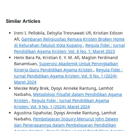
Similar Articles
Ireni I. Pellokila, Delsylia Tresnawati Ufi, Kristian Edison
Afi,
Gambaran Religiusitas Remaja Kristen Broken Home
di Kelurahan Fatululi Kota Kupang
,
Regula Fidei : Jurnal
Pendidikan Agama Kristen: Vol. 8 No. 1: Maret 2023
Hemi Bara Pa, Kristian E. Y. M. Afi, Maglon Ferdinand
Banamtuan,
Supervisi Akademik Untuk Peningkatkan
Kinerja Guru Pendidikan Agama Kristen
,
Regula Fidei :
Jurnal Pendidikan Agama Kristen: Vol. 9 No. 1 (2024):
Maret 2024
Meiske Waty Brek, Dyoys Anneke Rantung, Lamhot
Naibaho,
Metodologi Filsafat dalam Pendidikan Agama
Kristen
,
Regula Fidei : Jurnal Pendidikan Agama
Kristen: Vol. 9 No. 1 (2024): Maret 2024
Agustina Sipahutar, Dyoys Anneke Rantung, Lamhot
Naibaho,
Pembelajaran Inquiry Menurut John Dewey
dan Penerapannya dalam Pembelajaran Pendidikan