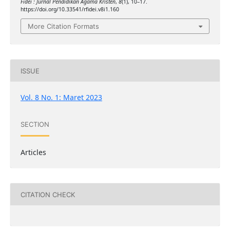
Fidei : Jurnal Pendidikan Agama Kristen
,
8
(1), 10–17.
https://doi.org/10.33541/rfidei.v8i1.160
More Citation Formats
ISSUE
Vol. 8 No. 1: Maret 2023
SECTION
Articles
CITATION CHECK