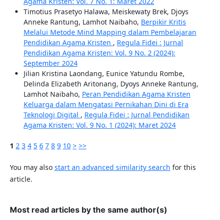
Agama Kristen: Vol. 7 No. 1: Maret 2022
Timotius Prasetyo Halawa, Meiskewaty Brek, Djoys
Anneke Rantung, Lamhot Naibaho,
Berpikir Kritis
Melalui Metode Mind Mapping dalam Pembelajaran
Pendidikan Agama Kristen
,
Regula Fidei : Jurnal
Pendidikan Agama Kristen: Vol. 9 No. 2 (2024):
September 2024
Jilian Kristina Laondang, Eunice Yatundu Rombe,
Delinda Elizabeth Aritonang, Dyoys Anneke Rantung,
Lamhot Naibaho,
Peran Pendidikan Agama Kristen
Keluarga dalam Mengatasi Pernikahan Dini di Era
Teknologi Digital
,
Regula Fidei : Jurnal Pendidikan
Agama Kristen: Vol. 9 No. 1 (2024): Maret 2024
1
2
3
4
5
6
7
8
9
10
>
>>
You may also
start an advanced similarity search
for this
article.
Most read articles by the same author(s)