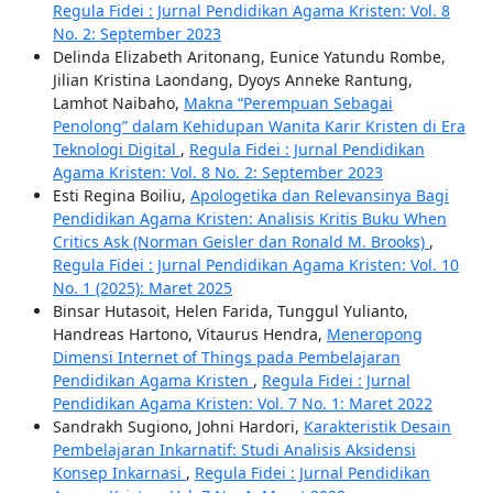
Regula Fidei : Jurnal Pendidikan Agama Kristen: Vol. 8
No. 2: September 2023
Delinda Elizabeth Aritonang, Eunice Yatundu Rombe,
Jilian Kristina Laondang, Dyoys Anneke Rantung,
Lamhot Naibaho,
Makna “Perempuan Sebagai
Penolong” dalam Kehidupan Wanita Karir Kristen di Era
Teknologi Digital
,
Regula Fidei : Jurnal Pendidikan
Agama Kristen: Vol. 8 No. 2: September 2023
Esti Regina Boiliu,
Apologetika dan Relevansinya Bagi
Pendidikan Agama Kristen: Analisis Kritis Buku When
Critics Ask (Norman Geisler dan Ronald M. Brooks)
,
Regula Fidei : Jurnal Pendidikan Agama Kristen: Vol. 10
No. 1 (2025): Maret 2025
Binsar Hutasoit, Helen Farida, Tunggul Yulianto,
Handreas Hartono, Vitaurus Hendra,
Meneropong
Dimensi Internet of Things pada Pembelajaran
Pendidikan Agama Kristen
,
Regula Fidei : Jurnal
Pendidikan Agama Kristen: Vol. 7 No. 1: Maret 2022
Sandrakh Sugiono, Johni Hardori,
Karakteristik Desain
Pembelajaran Inkarnatif: Studi Analisis Aksidensi
Konsep Inkarnasi
,
Regula Fidei : Jurnal Pendidikan