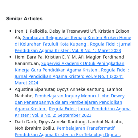
Similar Articles
Ireni I. Pellokila, Delsylia Tresnawati Ufi, Kristian Edison
Afi,
Gambaran Religiusitas Remaja Kristen Broken Home
di Kelurahan Fatululi Kota Kupang
,
Regula Fidei : Jurnal
Pendidikan Agama Kristen: Vol. 8 No. 1: Maret 2023
Hemi Bara Pa, Kristian E. Y. M. Afi, Maglon Ferdinand
Banamtuan,
Supervisi Akademik Untuk Peningkatkan
Kinerja Guru Pendidikan Agama Kristen
,
Regula Fidei :
Jurnal Pendidikan Agama Kristen: Vol. 9 No. 1 (2024):
Maret 2024
Agustina Sipahutar, Dyoys Anneke Rantung, Lamhot
Naibaho,
Pembelajaran Inquiry Menurut John Dewey
dan Penerapannya dalam Pembelajaran Pendidikan
Agama Kristen
,
Regula Fidei : Jurnal Pendidikan Agama
Kristen: Vol. 8 No. 2: September 2023
Darti Darti, Djoys Anneke Rantung, Lamhot Naibaho,
Noh Ibrahim Boiliu,
Pembelajaran Transformatif
Pendidikan Agama Kristen di Era Teknologi Digital
,