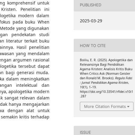
ng komprehensif untuk
PUBLISHED
risten. Penelitian ini
ologetika modern dalam
2025-03-29
 fokus pada buku When
. Metode yang digunakan
engan pendekatan studi
n literatur terkait buku
HOW TO CITE
nnya. Hasil penelitian
wawasan yang mendalam
engan argumen rasional
Boiliu, E. R. (2025). Apologetika dan
Relevansinya Bagi Pendidikan
ogetika tersebut dapat
Agama Kristen: Analisis Kritis Buku
n bagi generasi muda.
When Critics Ask (Norman Geisler
ka dalam meningkatkan
dan Ronald M. Brooks).
Regula Fidei
: Jurnal Pendidikan Agama Kristen
,
ngan intelektual dan
10
(1), 1–19.
ya, apologetika modern
https://doi.org/10.33541/rfidei.v10i1
.287
k sangat relevan dalam
idak hanya mengajarkan
More Citation Formats
swa dengan alat untuk
emakin kritis terhadap
ISSUE