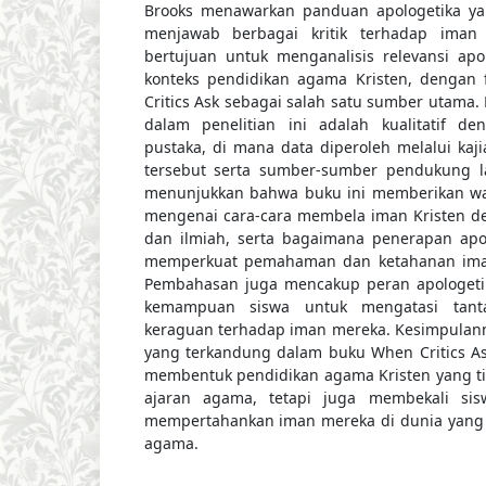
Brooks menawarkan panduan apologetika ya
menjawab berbagai kritik terhadap iman K
bertujuan untuk menganalisis relevansi ap
konteks pendidikan agama Kristen, dengan
Critics Ask sebagai salah satu sumber utama
dalam penelitian ini adalah kualitatif d
pustaka, di mana data diperoleh melalui kajia
tersebut serta sumber-sumber pendukung lai
menunjukkan bahwa buku ini memberikan 
mengenai cara-cara membela iman Kristen d
dan ilmiah, serta bagaimana penerapan apol
memperkuat pemahaman dan ketahanan ima
Pembahasan juga mencakup peran apologeti
kemampuan siswa untuk mengatasi tanta
keraguan terhadap iman mereka. Kesimpulann
yang terkandung dalam buku When Critics As
membentuk pendidikan agama Kristen yang t
ajaran agama, tetapi juga membekali si
mempertahankan iman mereka di dunia yang s
agama.