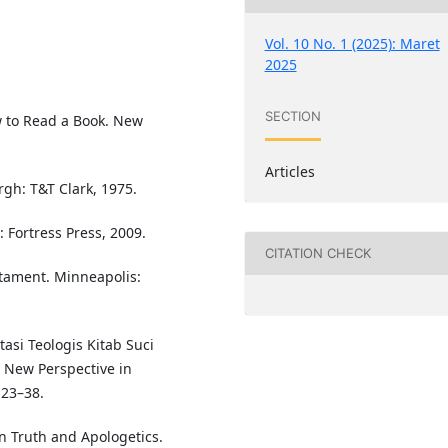
Vol. 10 No. 1 (2025): Maret
2025
SECTION
w to Read a Book. New
Articles
rgh: T&T Clark, 1975.
: Fortress Press, 2009.
CITATION CHECK
tament. Minneapolis:
asi Teologis Kitab Suci
e New Perspective in
 23–38.
an Truth and Apologetics.