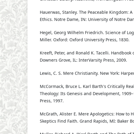
Hauerwas, Stanley. The Peaceable Kingdom: A P
Ethics. Notre Dame, IN: University of Notre Da
Hegel, Georg Wilhelm Friedrich. Science of Logi
Miller. Oxford: Oxford University Press, 1830.
Kreeft, Peter, and Ronald K. Tacelli. Handbook 
Downers Grove, IL: InterVarsity Press, 2009.
Lewis, C. S. Mere Christianity. New York: Harp
McCormack, Bruce L. Karl Barth's Critically Reali
Theology: Its Genesis and Development, 1909–
Press, 1997.
McGrath, Alister E. Mere Apologetics: How to 
Skeptics Find Faith. Grand Rapids, MI: Baker B