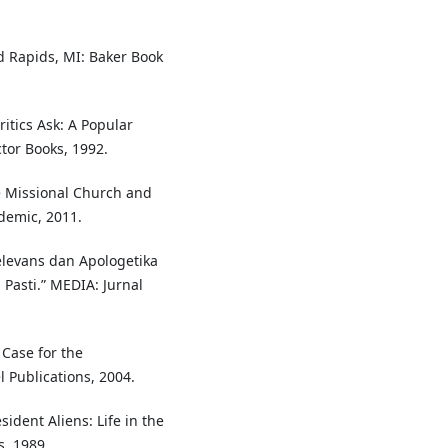
d Rapids, MI: Baker Book
tics Ask: A Popular
ctor Books, 1992.
e Missional Church and
ademic, 2011.
elevans dan Apologetika
asti.” MEDIA: Jurnal
 Case for the
l Publications, 2004.
ident Aliens: Life in the
s, 1989.