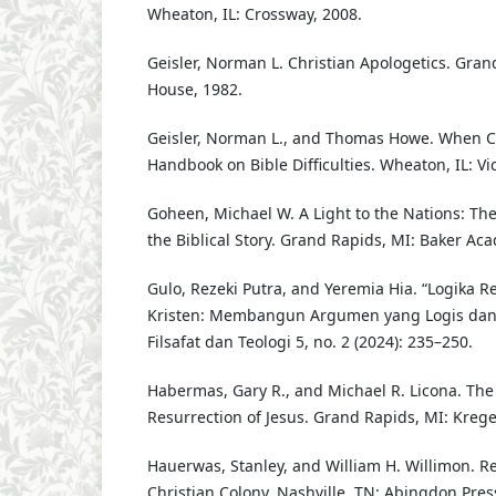
Wheaton, IL: Crossway, 2008.
Geisler, Norman L. Christian Apologetics. Gran
House, 1982.
Geisler, Norman L., and Thomas Howe. When Cri
Handbook on Bible Difficulties. Wheaton, IL: Vi
Goheen, Michael W. A Light to the Nations: Th
the Biblical Story. Grand Rapids, MI: Baker Ac
Gulo, Rezeki Putra, and Yeremia Hia. “Logika R
Kristen: Membangun Argumen yang Logis dan P
Filsafat dan Teologi 5, no. 2 (2024): 235–250.
Habermas, Gary R., and Michael R. Licona. The
Resurrection of Jesus. Grand Rapids, MI: Krege
Hauerwas, Stanley, and William H. Willimon. Res
Christian Colony. Nashville, TN: Abingdon Pres