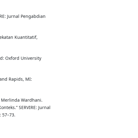
IRE: Jurnal Pengabdian
katan Kuantitatif,
d: Oxford University
and Rapids, MI:
d Merlinda Wardhani.
onteks.” SERVIRE: Jurnal
: 57–73.