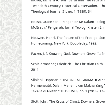
Muller, Richard A. “Karl Barth and The Path of 
Twentieth Century: Historical Observation.” T
Theological Journal 51, no. 1 (1989): 34.
Nassa, Grace Son. “Pengantar Ke Dalam Teologi 
McGrath.” Pengarah: Jurnal Teologi Kristen 2, n
Nouwen, Henri. The Return of the Prodigal Son:
Homecoming. New York: Doubleday, 1992.
Packer, J. I. Knowing God. Downers Grove, IL: In
Schleiermacher, Friedrich. The Christian Faith.
2011.
Silalahi, Haposan. “HISTORICAL-GRAMATICAL:
Hermeneutik Dalam Menemukan Makna Yang 
Teks-Teks Alkitab.” TE DEUM 8, no. 1 (2018): 17–
Stott, John. The Cross of Christ. Downers Grove,