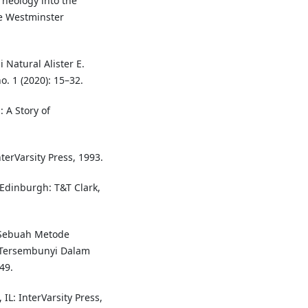
Theology into the
he Westminster
Natural Alister E.
o. 1 (2020): 15–32.
 A Story of
terVarsity Press, 1993.
 Edinburgh: T&T Clark,
 Sebuah Metode
Tersembunyi Dalam
49.
 IL: InterVarsity Press,