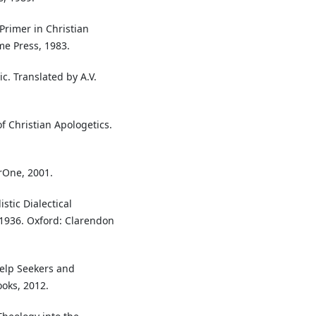
rimer in Christian
me Press, 1983.
c. Translated by A.V.
of Christian Apologetics.
erOne, 2001.
stic Dialectical
1936. Oxford: Clarendon
Help Seekers and
ooks, 2012.