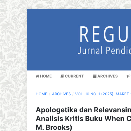
HOME
CURRENT
ARCHIVES
HOME
/
ARCHIVES
/
VOL. 10 NO. 1 (2025): MARET
Apologetika dan Relevansin
Analisis Kritis Buku When 
M. Brooks)