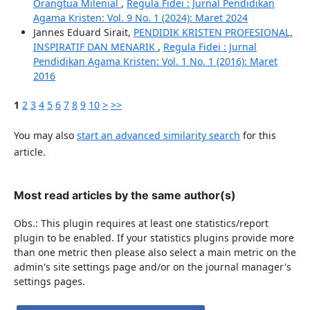
Orangtua Milenial
,
Regula Fidei : Jurnal Pendidikan
Agama Kristen: Vol. 9 No. 1 (2024): Maret 2024
Jannes Eduard Sirait,
PENDIDIK KRISTEN PROFESIONAL,
INSPIRATIF DAN MENARIK
,
Regula Fidei : Jurnal
Pendidikan Agama Kristen: Vol. 1 No. 1 (2016): Maret
2016
1
2
3
4
5
6
7
8
9
10
>
>>
You may also
start an advanced similarity search
for this
article.
Most read articles by the same author(s)
Obs.: This plugin requires at least one statistics/report
plugin to be enabled. If your statistics plugins provide more
than one metric then please also select a main metric on the
admin's site settings page and/or on the journal manager's
settings pages.