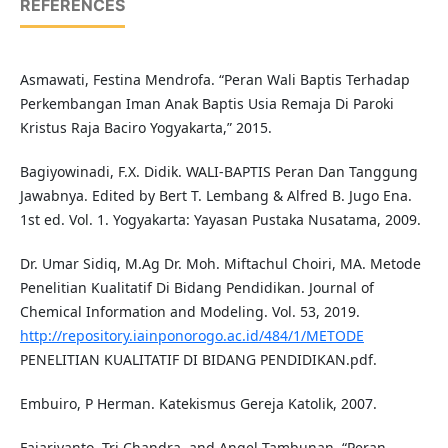
REFERENCES
Asmawati, Festina Mendrofa. “Peran Wali Baptis Terhadap
Perkembangan Iman Anak Baptis Usia Remaja Di Paroki
Kristus Raja Baciro Yogyakarta,” 2015.
Bagiyowinadi, F.X. Didik. WALI-BAPTIS Peran Dan Tanggung
Jawabnya. Edited by Bert T. Lembang & Alfred B. Jugo Ena.
1st ed. Vol. 1. Yogyakarta: Yayasan Pustaka Nusatama, 2009.
Dr. Umar Sidiq, M.Ag Dr. Moh. Miftachul Choiri, MA. Metode
Penelitian Kualitatif Di Bidang Pendidikan. Journal of
Chemical Information and Modeling. Vol. 53, 2019.
http://repository.iainponorogo.ac.id/484/1/METODE
PENELITIAN KUALITATIF DI BIDANG PENDIDIKAN.pdf.
Embuiro, P Herman. Katekismus Gereja Katolik, 2007.
Fajariyanto, Tri Chandra, and Angel Tambunan. “Peran