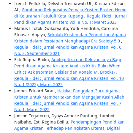
Ireni I. Pellokila, Delsylia Tresnawati Ufi, Kristian Edison
Afi,
Gambaran Religiusitas Remaja Kristen Broken Home
di Kelurahan Fatululi Kota Kupang
,
Regula Fidei : Jurnal
Pendidikan Agama Kristen: Vol. 8 No. 1: Maret 2023
Matius I Totok Dwikoryanto, Yudi Hendrilia, Carolina
Etnasari Anjaya,
Sekolah Kristen dan Pendidikan Agama
Kristen dalam Persiapan Menghadapi Era Society 5.0
,
Regula Fidei : Jurnal Pendidikan Agama Kristen: Vol. 6
No. 2: September 2021
Esti Regina Boiliu,
Apologetika dan Relevansinya Bagi
Pendidikan Agama Kristen: Analisis Kritis Buku When
Critics Ask (Norman Geisler dan Ronald M. Brooks)
,
Regula Fidei : Jurnal Pendidikan Agama Kristen: Vol. 10
No. 1 (2025): Maret 2025
Jannes Eduard Sirait,
Hakikat Panggilan Guru Agama
Kristen untuk Memberitakan dan Mengajar Kasih Allah
,
Regula Fidei : Jurnal Pendidikan Agama Kristen: Vol. 7
No. 1: Maret 2022
Jonson Togatorop, Dyoys Anneke Rantung, Lamhot
Naibaho, Esti Regina Boiliu,
Pendampingan Pendidikan
Agama Kristen Terhadap Peningkatan Literasi Digital