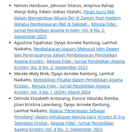
Nelson Hasibuan, Johnson Sitorus, Ampinia Rahap
Wanyi Rohy, Edwin Goklas Silalahi,
Peran Guru PAK
dalam Mengemban Missio Dei di Zaman Post-modern
Melalui Pembelajaran PAK di Sekolah
,
Regula Fidei :
Jurnal Pendidikan Agama Kristen: Vol. 8 No. 2:
September 2023
Agustina Sipahutar, Dyoys Anneke Rantung, Lamhot
Naibaho,
Pembelajaran Inquiry Menurut John Dewey
dan Penerapannya dalam Pembelajaran Pendidikan
Agama Kristen
,
Regula Fidei : Jurnal Pendidikan Agama
Kristen: Vol. 8 No. 2: September 2023
Meiske Waty Brek, Dyoys Anneke Rantung, Lamhot
Naibaho,
Metodologi Filsafat dalam Pendidikan Agama
Kristen
,
Regula Fidei : Jurnal Pendidikan Agama
Kristen: Vol. 9 No. 1 (2024): Maret 2024
Delinda Elizabeth Aritonang, Eunice Yatundu Rombe,
Jilian Kristina Laondang, Dyoys Anneke Rantung,
Lamhot Naibaho,
Makna “Perempuan Sebagai
Penolong” dalam Kehidupan Wanita Karir Kristen di Era
Teknologi Digital
,
Regula Fidei : Jurnal Pendidikan
Agama Kristen: Vol. 8 No. 2: September 2023