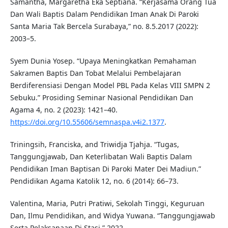
Samantha, Margaretha Eka Septiana. “Kerjasama Orang Tua
Dan Wali Baptis Dalam Pendidikan Iman Anak Di Paroki
Santa Maria Tak Bercela Surabaya,” no. 8.5.2017 (2022):
2003–5.
Syem Dunia Yosep. “Upaya Meningkatkan Pemahaman
Sakramen Baptis Dan Tobat Melalui Pembelajaran
Berdiferensiasi Dengan Model PBL Pada Kelas VIII SMPN 2
Sebuku.” Prosiding Seminar Nasional Pendidikan Dan
Agama 4, no. 2 (2023): 1421–40.
https://doi.org/10.55606/semnaspa.v4i2.1377
.
Triningsih, Franciska, and Triwidja Tjahja. “Tugas,
Tanggungjawab, Dan Keterlibatan Wali Baptis Dalam
Pendidikan Iman Baptisan Di Paroki Mater Dei Madiun.”
Pendidikan Agama Katolik 12, no. 6 (2014): 66–73.
Valentina, Maria, Putri Pratiwi, Sekolah Tinggi, Keguruan
Dan, Ilmu Pendidikan, and Widya Yuwana. “Tanggungjawab
Serta Pelaksanaan Di Stasi,” 2022.