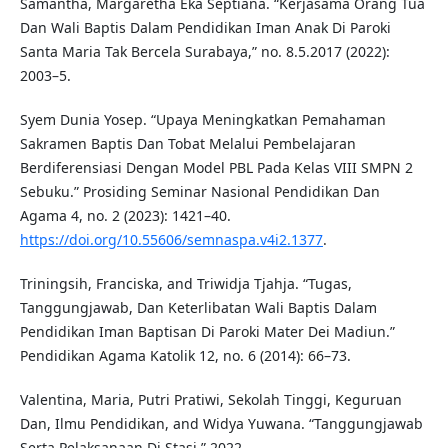
Samantha, Margaretha Eka Septiana. “Kerjasama Orang Tua
Dan Wali Baptis Dalam Pendidikan Iman Anak Di Paroki
Santa Maria Tak Bercela Surabaya,” no. 8.5.2017 (2022):
2003–5.
Syem Dunia Yosep. “Upaya Meningkatkan Pemahaman
Sakramen Baptis Dan Tobat Melalui Pembelajaran
Berdiferensiasi Dengan Model PBL Pada Kelas VIII SMPN 2
Sebuku.” Prosiding Seminar Nasional Pendidikan Dan
Agama 4, no. 2 (2023): 1421–40.
https://doi.org/10.55606/semnaspa.v4i2.1377
.
Triningsih, Franciska, and Triwidja Tjahja. “Tugas,
Tanggungjawab, Dan Keterlibatan Wali Baptis Dalam
Pendidikan Iman Baptisan Di Paroki Mater Dei Madiun.”
Pendidikan Agama Katolik 12, no. 6 (2014): 66–73.
Valentina, Maria, Putri Pratiwi, Sekolah Tinggi, Keguruan
Dan, Ilmu Pendidikan, and Widya Yuwana. “Tanggungjawab
Serta Pelaksanaan Di Stasi,” 2022.