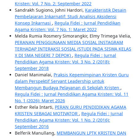
Kristen: Vol. 7 No. 2: September 2022
Sandrakh Sugiono, Johni Hardori,
Karakteristik Desain
Pembelajaran Inkarnatif: Studi Analisis Aksidensi
Konsep Inkarnasi
,
Regula Fidei : Jurnal Pendidikan
Agama Kristen: Vol. 7 No. 1: Maret 2022
Melda Rumia Rosmery Simorangkir, Elmy Trimega Vielia,
PERANAN PENGGUNAAN MEDIA SOSIAL INSTAGRAM
TERHADAP INTERAKSI SOSIAL (STUDI PADA SISWA KELAS
X DI SMA NEGERI 7 DEPOK)
,
Regula Fidei : Jurnal
Pendidikan Agama Kristen: Vol. 3 No. 2 (2018):
September 2018
Daniel Manimalai,
Praksis Kepemimpinan Kristen Guru
dalam Perspektif Servant Leadership untuk
Membangun Budaya Pelayanan di Sekolah Kristen
,
Regula Fidei : Jurnal Pendidikan Agama Kristen: Vol. 11
No. 1 (2026): Maret 2026
Esther Rela Intarti,
PERAN GURU PENDIDIKAN AGAMA
KRISTEN SEBAGAI MOTIVATOR
,
Regula Fidei : Jurnal
Pendidikan Agama Kristen: Vol. 1 No. 2 (2016):
September 2016
Belferik Manullang,
MEMBANGUN LPTK KRISTEN DAN