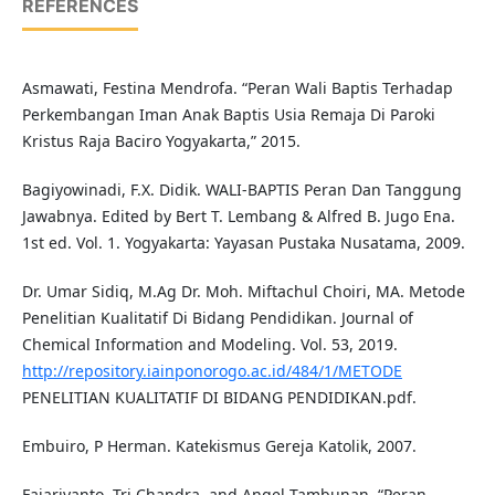
REFERENCES
Asmawati, Festina Mendrofa. “Peran Wali Baptis Terhadap
Perkembangan Iman Anak Baptis Usia Remaja Di Paroki
Kristus Raja Baciro Yogyakarta,” 2015.
Bagiyowinadi, F.X. Didik. WALI-BAPTIS Peran Dan Tanggung
Jawabnya. Edited by Bert T. Lembang & Alfred B. Jugo Ena.
1st ed. Vol. 1. Yogyakarta: Yayasan Pustaka Nusatama, 2009.
Dr. Umar Sidiq, M.Ag Dr. Moh. Miftachul Choiri, MA. Metode
Penelitian Kualitatif Di Bidang Pendidikan. Journal of
Chemical Information and Modeling. Vol. 53, 2019.
http://repository.iainponorogo.ac.id/484/1/METODE
PENELITIAN KUALITATIF DI BIDANG PENDIDIKAN.pdf.
Embuiro, P Herman. Katekismus Gereja Katolik, 2007.
Fajariyanto, Tri Chandra, and Angel Tambunan. “Peran