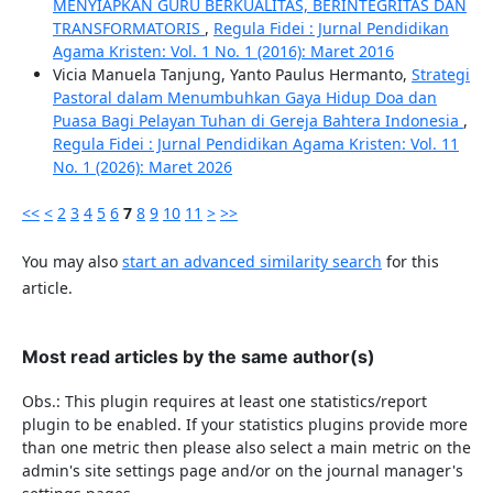
MENYIAPKAN GURU BERKUALITAS, BERINTEGRITAS DAN
TRANSFORMATORIS
,
Regula Fidei : Jurnal Pendidikan
Agama Kristen: Vol. 1 No. 1 (2016): Maret 2016
Vicia Manuela Tanjung, Yanto Paulus Hermanto,
Strategi
Pastoral dalam Menumbuhkan Gaya Hidup Doa dan
Puasa Bagi Pelayan Tuhan di Gereja Bahtera Indonesia
,
Regula Fidei : Jurnal Pendidikan Agama Kristen: Vol. 11
No. 1 (2026): Maret 2026
<<
<
2
3
4
5
6
7
8
9
10
11
>
>>
You may also
start an advanced similarity search
for this
article.
Most read articles by the same author(s)
Obs.: This plugin requires at least one statistics/report
plugin to be enabled. If your statistics plugins provide more
than one metric then please also select a main metric on the
admin's site settings page and/or on the journal manager's