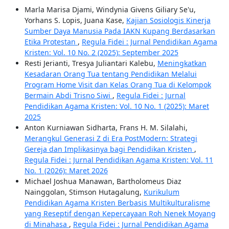
Marla Marisa Djami, Windynia Givens Giliary Se'u,
Yorhans S. Lopis, Juana Kase,
Kajian Sosiologis Kinerja
Sumber Daya Manusia Pada IAKN Kupang Berdasarkan
Etika Protestan
,
Regula Fidei : Jurnal Pendidikan Agama
Kristen: Vol. 10 No. 2 (2025): September 2025
Resti Jerianti, Tresya Juliantari Kalebu,
Meningkatkan
Kesadaran Orang Tua tentang Pendidikan Melalui
Program Home Visit dan Kelas Orang Tua di Kelompok
Bermain Abdi Trisno Siwi
,
Regula Fidei : Jurnal
Pendidikan Agama Kristen: Vol. 10 No. 1 (2025): Maret
2025
Anton Kurniawan Sidharta, Frans H. M. Silalahi,
Merangkul Generasi Z di Era PostModern: Strategi
Gereja dan Implikasinya bagi Pendidikan Kristen
,
Regula Fidei : Jurnal Pendidikan Agama Kristen: Vol. 11
No. 1 (2026): Maret 2026
Michael Joshua Manawan, Bartholomeus Diaz
Nainggolan, Stimson Hutagalung,
Kurikulum
Pendidikan Agama Kristen Berbasis Multikulturalisme
yang Reseptif dengan Kepercayaan Roh Nenek Moyang
di Minahasa
,
Regula Fidei : Jurnal Pendidikan Agama