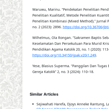
Waruwu, Marinu. “Pendekatan Penelitian Pend
Penelitian Kualitatif, Metode Penelitian Kuant
Penelitian Kombinasi (Mixed Method).” Jurnal 
no. 2 (2023): 2896.
https://doi.org/10.36706/jbt
Wilhelmus, Ola Rongan. “Sakramen Baptis Se
Keselamatan Dan Persekutuan Para Murid Kristu
Pendidikan Agama Katolik 20, no. 1 (2020): 113
https://doi.org/10.34150/jpak.v20i1.249
.
Yese, Blasius Superma. “Panggilan Dan Tugas 
Gereja Katolik” 2, no. 3 (2024): 110–18.
Similar Articles
Sejiwahati Harefa, Djoys Anneke Rantung, 