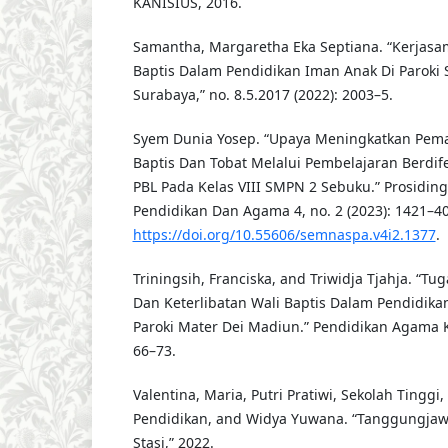
KANISIUS, 2016.
Samantha, Margaretha Eka Septiana. “Kerjasa
Baptis Dalam Pendidikan Iman Anak Di Paroki 
Surabaya,” no. 8.5.2017 (2022): 2003–5.
Syem Dunia Yosep. “Upaya Meningkatkan Pe
Baptis Dan Tobat Melalui Pembelajaran Berdi
PBL Pada Kelas VIII SMPN 2 Sebuku.” Prosidin
Pendidikan Dan Agama 4, no. 2 (2023): 1421–40
https://doi.org/10.55606/semnaspa.v4i2.1377
.
Triningsih, Franciska, and Triwidja Tjahja. “T
Dan Keterlibatan Wali Baptis Dalam Pendidika
Paroki Mater Dei Madiun.” Pendidikan Agama Kat
66–73.
Valentina, Maria, Putri Pratiwi, Sekolah Tingg
Pendidikan, and Widya Yuwana. “Tanggungjaw
Stasi,” 2022.