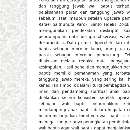
dan tanggung jawab wali baptis terhad
pelaksanaan peran dan tanggung jawab wal
sebelum, saat, maupun setelah upacara pemb
Rafael Saitnuhuta Paroki Santo Fidelis Dolok
menggunakan pendekatan deskriptif kual
pengumpulan data berupa observasi, waw
dokumentasi. Data primer diperoleh dari info
baptis sebagai informan kunci, orang tua c
paroki sebagai informan pendukung. Te
dilakukan melalui reduksi data, penyajia
kesimpulan. Hasil penelitian menunjukkan ba
baptis memiliki pemahaman yang terbat
tanggung jawab mereka, yang sering kali h
kehadiran simbolik dalam liturgi pembaptisan
iman dan pendamping spiritual anak bap
dijalankan secara konsisten setelah upac
sebagian wali baptis menunjukkan kete
mendampingi anak baptis dalam kegiatan ro
belum melanjutkan komitmen wali baptis secar
menegaskan perlunya peningkatan pembekala
wali baptis agar wali baptis dapat menjalank