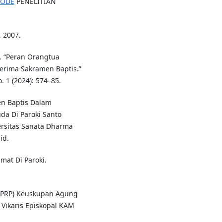
ETODE
PENELITIAN
 2007.
. “Peran Orangtua
rima Sakramen Baptis.”
 1 (2024): 574–85.
en Baptis Dalam
a Di Paroki Santo
ersitas Sanata Dharma
id.
mat Di Paroki.
(KPRP) Keuskupan Agung
 Vikaris Episkopal KAM