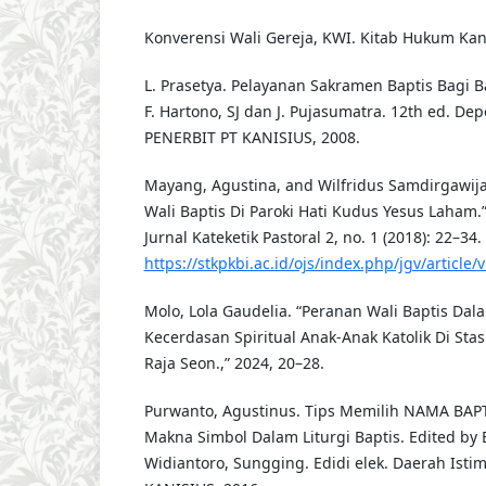
Konverensi Wali Gereja, KWI. Kitab Hukum Kan
L. Prasetya. Pelayanan Sakramen Baptis Bagi Bay
F. Hartono, SJ dan J. Pujasumatra. 12th ed. De
PENERBIT PT KANISIUS, 2008.
Mayang, Agustina, and Wilfridus Samdirgawij
Wali Baptis Di Paroki Hati Kudus Yesus Laham
Jurnal Kateketik Pastoral 2, no. 1 (2018): 22–34.
https://stkpkbi.ac.id/ojs/index.php/jgv/article/
Molo, Lola Gaudelia. “Peranan Wali Baptis Da
Kecerdasan Spiritual Anak-Anak Katolik Di Stas
Raja Seon.,” 2024, 20–28.
Purwanto, Agustinus. Tips Memilih NAMA BAPT
Makna Simbol Dalam Liturgi Baptis. Edited by 
Widiantoro, Sungging. Edidi elek. Daerah Isti