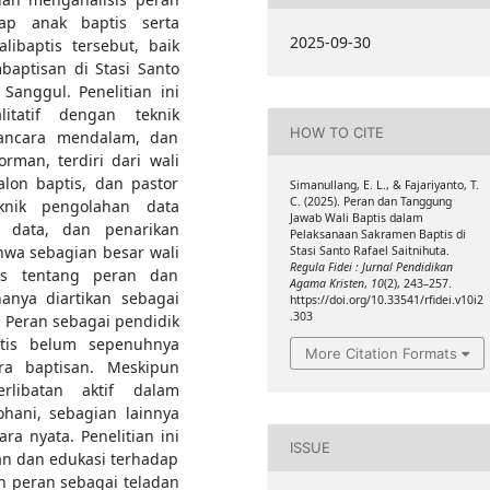
ap anak baptis serta
2025-09-30
ibaptis tersebut, baik
aptisan di Stasi Santo
 Sanggul. Penelitian ini
itatif dengan teknik
HOW TO CITE
ancara mendalam, dan
rman, terdiri dari wali
alon baptis, dan pastor
Simanullang, E. L., & Fajariyanto, T.
C. (2025). Peran dan Tanggung
knik pengolahan data
Jawab Wali Baptis dalam
n data, dan penarikan
Pelaksanaan Sakramen Baptis di
hwa sebagian besar wali
Stasi Santo Rafael Saitnihuta.
Regula Fidei : Jurnal Pendidikan
as tentang peran dan
Agama Kristen
,
10
(2), 243–257.
anya diartikan sebagai
https://doi.org/10.33541/rfidei.v10i2
.303
. Peran sebagai pendidik
tis belum sepenuhnya
More Citation Formats
ara baptisan. Meskipun
rlibatan aktif dalam
hani, sebagian lainnya
a nyata. Penelitian ini
ISSUE
n dan edukasi terhadap
an peran sebagai teladan