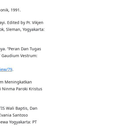
onik, 1991.
i. Edited by Pr. Vikjen
pok, Sleman, Yogyakarta:
aya. “Peran Dan Tugas
.” Gaudium Vestrum:
view/79
.
lam Meningkatkan
i Ninma Paroki Kristus
IS Wali Baptis, Dan
Evania Santoso
mewa Yogyakarta: PT