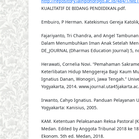
http://repository.iainponorogo.ac.id/484/1/M
KUALITATIF DI BIDANG PENDIDIKAN.pdf.
Embuiro, P Herman. Katekismus Gereja Katolik,
Fajariyanto, Tri Chandra, and Angel Tambunan
Dalam Menumbuhkan Iman Anak Setelah Mene
DE_JOURNAL (Dharmas Education Journal) 5, no.
Herawati, Cornelia Novi. “Pemahaman Sakram
Keterlibatan Hidup Menggereja Bagi Kaum Mud
Ignatius Danan, Wonogiri, Jawa Tengah.” Univ
Yogyakarta, 2014. www.journal.uta45jakarta.ac.
Irwanto, Cahyo Ignatius. Panduan Pelayanan U
Yogyakarta: Kanisius, 2005.
KAM. Ketentuan Pelaksanaan Reksa Pastoral 
Medan. Edited by Anggota Tribunal 2018 ke 18
Ekonom. 5th ed. Medan, 2018.