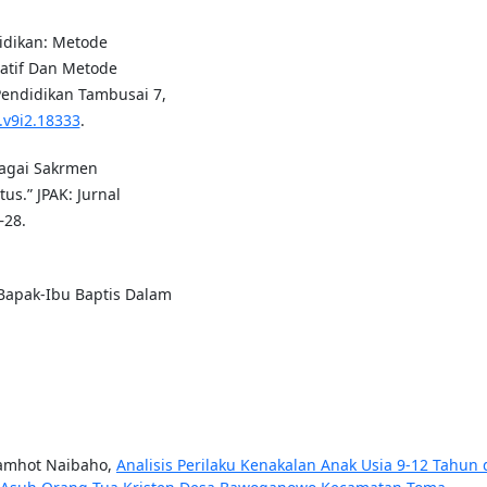
idikan: Metode
itatif Dan Metode
Pendidikan Tambusai 7,
i.v9i2.18333
.
bagai Sakrmen
s.” JPAK: Jurnal
–28.
Bapak-Ibu Baptis Dalam
Lamhot Naibaho,
Analisis Perilaku Kenakalan Anak Usia 9-12 Tahun 