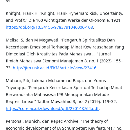
34.
Knifght, Frank H. “Knight, Frank Hyneman: Risk, Uncertainty,
and Profit.” Die 100 wichtigsten Werke der Ökonomie, 1921.
https://doi.org/10.34156/9783791046006-108
.
Melisa, S, dan M Megawati. “Pengaruh Spiritualitas Dan
Kecerdasan Emosional Terhadap Minat Kewirausahaan Yang
Dimediasi Oleh Kreativitas Pada Mahasiswa ….” Jurnal
Ilmiah Mahasiswa Ekonomi Manajemen 8, no. 1 (2023): 155–
73.
http://jim.usk.ac.id/EKM/article/view/23416
.
Muhani, Siti, Lukman Mohammad Baga, dan Yunus
Triyonggo. “Pengaruh Kecerdasan Spiritual Terhadap Minat
Berwirausaha Mahasiswa IPB Menggunakan Metode
Regresi Linear.” Tadbir Muwahhid 3, no. 2 (2019): 119–32.
https://core.ac.uk/download/pdf/270148764.pdf
.
Personal, Munich, dan Repec Archive. “The theory of
economic development of JA Schumpeter: Key features,” no.