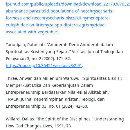
fpunud.com/public/uploads/download/download_221703070323
abundance-parasitoid-populations-of-neochrysocharis-
formosa-and-neochrysocharis-okazakii-hymenoptera-
eulophidae-on-liriomyza-spp-diptera-agromyzidae-
associated-with-vegetable-
.
Tanudjaja, Rahmiati. “Anugerah Demi Anugerah dalam
Spiritualitas Kristen yang Sejati .” Veritas: Jurnal Teologi dan
Pelayanan 3, no. 2 (2002): 171–82.
https://doi.org/10.36421/veritas.v3i2.91
.
Three, Anwar, dan Millenium Waruwu. “Spiritualitas Bisnis :
Memperkuat Etika Dan Keberlanjutan Dalam
Entrepreneurship Berdasarkan Nilai-Nilai Alkitabiah.”
TRACK: Jurnal Kepemimpinan Kristen, Teologi, dan
Entrepreneurship 03, no. 01 (2024): 42–60.
Willard, Dallas. “the Spirit of the Disciplines.” Understanding
How God Changes Lives, 1991, 78.