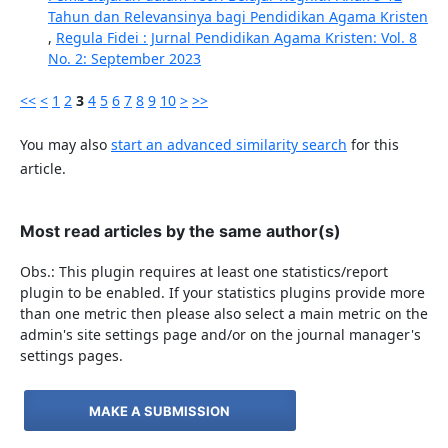
Tahun dan Relevansinya bagi Pendidikan Agama Kristen
,
Regula Fidei : Jurnal Pendidikan Agama Kristen: Vol. 8
No. 2: September 2023
<<
<
1
2
3
4
5
6
7
8
9
10
>
>>
You may also
start an advanced similarity search
for this
article.
Most read articles by the same author(s)
Obs.: This plugin requires at least one statistics/report
plugin to be enabled. If your statistics plugins provide more
than one metric then please also select a main metric on the
admin's site settings page and/or on the journal manager's
settings pages.
MAKE A SUBMISSION