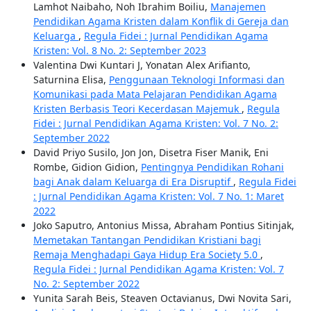
Lamhot Naibaho, Noh Ibrahim Boiliu,
Manajemen
Pendidikan Agama Kristen dalam Konflik di Gereja dan
Keluarga
,
Regula Fidei : Jurnal Pendidikan Agama
Kristen: Vol. 8 No. 2: September 2023
Valentina Dwi Kuntari J, Yonatan Alex Arifianto,
Saturnina Elisa,
Penggunaan Teknologi Informasi dan
Komunikasi pada Mata Pelajaran Pendidikan Agama
Kristen Berbasis Teori Kecerdasan Majemuk
,
Regula
Fidei : Jurnal Pendidikan Agama Kristen: Vol. 7 No. 2:
September 2022
David Priyo Susilo, Jon Jon, Disetra Fiser Manik, Eni
Rombe, Gidion Gidion,
Pentingnya Pendidikan Rohani
bagi Anak dalam Keluarga di Era Disruptif
,
Regula Fidei
: Jurnal Pendidikan Agama Kristen: Vol. 7 No. 1: Maret
2022
Joko Saputro, Antonius Missa, Abraham Pontius Sitinjak,
Memetakan Tantangan Pendidikan Kristiani bagi
Remaja Menghadapi Gaya Hidup Era Society 5.0
,
Regula Fidei : Jurnal Pendidikan Agama Kristen: Vol. 7
No. 2: September 2022
Yunita Sarah Beis, Steaven Octavianus, Dwi Novita Sari,