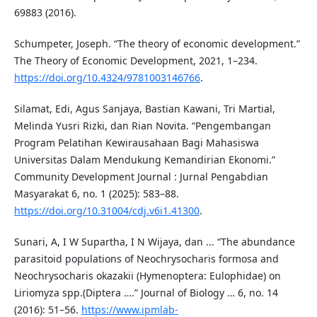
69883 (2016).
Schumpeter, Joseph. “The theory of economic development.”
The Theory of Economic Development, 2021, 1–234.
https://doi.org/10.4324/9781003146766
.
Silamat, Edi, Agus Sanjaya, Bastian Kawani, Tri Martial,
Melinda Yusri Rizki, dan Rian Novita. “Pengembangan
Program Pelatihan Kewirausahaan Bagi Mahasiswa
Universitas Dalam Mendukung Kemandirian Ekonomi.”
Community Development Journal : Jurnal Pengabdian
Masyarakat 6, no. 1 (2025): 583–88.
https://doi.org/10.31004/cdj.v6i1.41300
.
Sunari, A, I W Supartha, I N Wijaya, dan ... “The abundance
parasitoid populations of Neochrysocharis formosa and
Neochrysocharis okazakii (Hymenoptera: Eulophidae) on
Liriomyza spp.(Diptera ….” Journal of Biology … 6, no. 14
(2016): 51–56.
https://www.ipmlab-