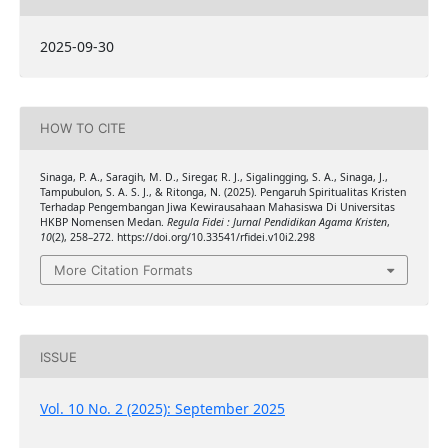
2025-09-30
HOW TO CITE
Sinaga, P. A., Saragih, M. D., Siregar, R. J., Sigalingging, S. A., Sinaga, J.,
Tampubulon, S. A. S. J., & Ritonga, N. (2025). Pengaruh Spiritualitas Kristen
Terhadap Pengembangan Jiwa Kewirausahaan Mahasiswa Di Universitas
HKBP Nomensen Medan.
Regula Fidei : Jurnal Pendidikan Agama Kristen
,
10
(2), 258–272. https://doi.org/10.33541/rfidei.v10i2.298
More Citation Formats
ISSUE
Vol. 10 No. 2 (2025): September 2025