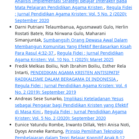
Analisis Implementasi Strategi Belajar Interaktif pada
Mata Pelajaran Pendidikan Agama Kristen
,
Regula Fidei
: Jurnal Pendidikan Agama Kristen: Vol. 5 No. 2 (2020):
September 2020
Darni Putriani Telaumbanua, Agusmawati Gulo, Herlin
Rostati Bate'e, Rita Nirwana Gulo, Maharani
Simanjuntak,
Sumbangsih Orang Dewasa Awal Dalam
Membangun Komunitas Yang Efektif Berdasarkan Kisah
Para Rasul 4:32-37
,
Regula Fidei : Jurnal Pendidikan
Agama Kristen: Vol. 10 No. 1 (2025): Maret 2025
Fredik Melkias Boiliu, Noh Ibrahim Boiliu, Esther Rela
Intarti,
PENDIDIKAN AGAMA KRISTEN ANTISIPATIF
RADIKALISME DALAM BERAGAMA DI INDONESIA
,
Regula Fidei : Jurnal Pendidikan Agama Kristen: Vol. 4
No. 2 (2019): September 2019
Andreas Sese Sunarko,
Implikasi Keteladanan Yesus
sebagai Pengajar bagi Pendidikan Kristen yang Efektif
di Masa Kini
,
Regula Fidei : Jurnal Pendidikan Agama
Kristen: Vol. 5 No. 2 (2020): September 2020
Eunice Yatundu Rombe, Irwanto Dillak, Yetri Anisa Noti,
Dyoys Anneke Rantung,
Prinsip Pemilihan Teknologi
Pembelajaran dalam Teori Belajar Kognitif Anak 8-12