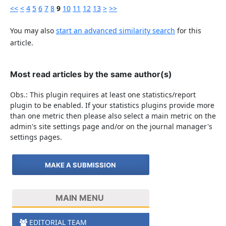
<<
<
4
5
6
7
8
9
10
11
12
13
>
>>
You may also
start an advanced similarity search
for this
article.
Most read articles by the same author(s)
Obs.: This plugin requires at least one statistics/report
plugin to be enabled. If your statistics plugins provide more
than one metric then please also select a main metric on the
admin's site settings page and/or on the journal manager's
settings pages.
MAKE A SUBMISSION
MAIN MENU
EDITORIAL TEAM