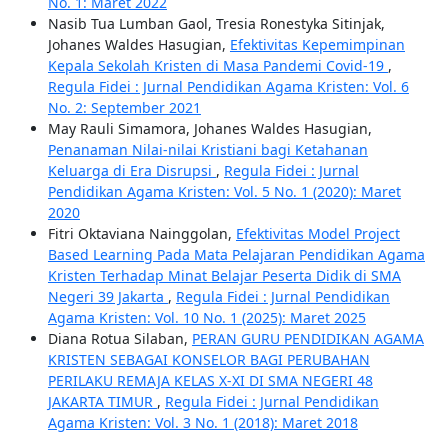
No. 1: Maret 2022
Nasib Tua Lumban Gaol, Tresia Ronestyka Sitinjak,
Johanes Waldes Hasugian,
Efektivitas Kepemimpinan
Kepala Sekolah Kristen di Masa Pandemi Covid-19
,
Regula Fidei : Jurnal Pendidikan Agama Kristen: Vol. 6
No. 2: September 2021
May Rauli Simamora, Johanes Waldes Hasugian,
Penanaman Nilai-nilai Kristiani bagi Ketahanan
Keluarga di Era Disrupsi
,
Regula Fidei : Jurnal
Pendidikan Agama Kristen: Vol. 5 No. 1 (2020): Maret
2020
Fitri Oktaviana Nainggolan,
Efektivitas Model Project
Based Learning Pada Mata Pelajaran Pendidikan Agama
Kristen Terhadap Minat Belajar Peserta Didik di SMA
Negeri 39 Jakarta
,
Regula Fidei : Jurnal Pendidikan
Agama Kristen: Vol. 10 No. 1 (2025): Maret 2025
Diana Rotua Silaban,
PERAN GURU PENDIDIKAN AGAMA
KRISTEN SEBAGAI KONSELOR BAGI PERUBAHAN
PERILAKU REMAJA KELAS X-XI DI SMA NEGERI 48
JAKARTA TIMUR
,
Regula Fidei : Jurnal Pendidikan
Agama Kristen: Vol. 3 No. 1 (2018): Maret 2018