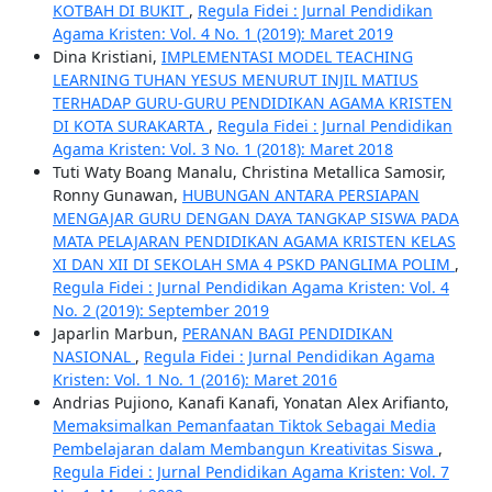
KOTBAH DI BUKIT
,
Regula Fidei : Jurnal Pendidikan
Agama Kristen: Vol. 4 No. 1 (2019): Maret 2019
Dina Kristiani,
IMPLEMENTASI MODEL TEACHING
LEARNING TUHAN YESUS MENURUT INJIL MATIUS
TERHADAP GURU-GURU PENDIDIKAN AGAMA KRISTEN
DI KOTA SURAKARTA
,
Regula Fidei : Jurnal Pendidikan
Agama Kristen: Vol. 3 No. 1 (2018): Maret 2018
Tuti Waty Boang Manalu, Christina Metallica Samosir,
Ronny Gunawan,
HUBUNGAN ANTARA PERSIAPAN
MENGAJAR GURU DENGAN DAYA TANGKAP SISWA PADA
MATA PELAJARAN PENDIDIKAN AGAMA KRISTEN KELAS
XI DAN XII DI SEKOLAH SMA 4 PSKD PANGLIMA POLIM
,
Regula Fidei : Jurnal Pendidikan Agama Kristen: Vol. 4
No. 2 (2019): September 2019
Japarlin Marbun,
PERANAN BAGI PENDIDIKAN
NASIONAL
,
Regula Fidei : Jurnal Pendidikan Agama
Kristen: Vol. 1 No. 1 (2016): Maret 2016
Andrias Pujiono, Kanafi Kanafi, Yonatan Alex Arifianto,
Memaksimalkan Pemanfaatan Tiktok Sebagai Media
Pembelajaran dalam Membangun Kreativitas Siswa
,
Regula Fidei : Jurnal Pendidikan Agama Kristen: Vol. 7