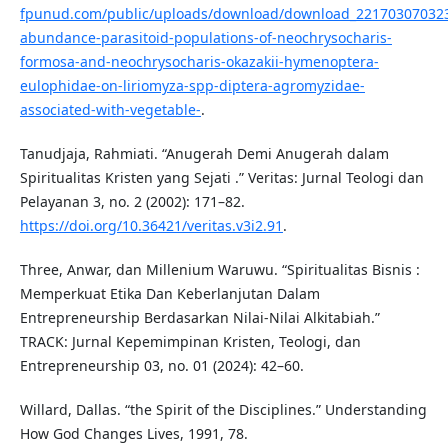
fpunud.com/public/uploads/download/download_221703070323
abundance-parasitoid-populations-of-neochrysocharis-
formosa-and-neochrysocharis-okazakii-hymenoptera-
eulophidae-on-liriomyza-spp-diptera-agromyzidae-
associated-with-vegetable-
.
Tanudjaja, Rahmiati. “Anugerah Demi Anugerah dalam
Spiritualitas Kristen yang Sejati .” Veritas: Jurnal Teologi dan
Pelayanan 3, no. 2 (2002): 171–82.
https://doi.org/10.36421/veritas.v3i2.91
.
Three, Anwar, dan Millenium Waruwu. “Spiritualitas Bisnis :
Memperkuat Etika Dan Keberlanjutan Dalam
Entrepreneurship Berdasarkan Nilai-Nilai Alkitabiah.”
TRACK: Jurnal Kepemimpinan Kristen, Teologi, dan
Entrepreneurship 03, no. 01 (2024): 42–60.
Willard, Dallas. “the Spirit of the Disciplines.” Understanding
How God Changes Lives, 1991, 78.