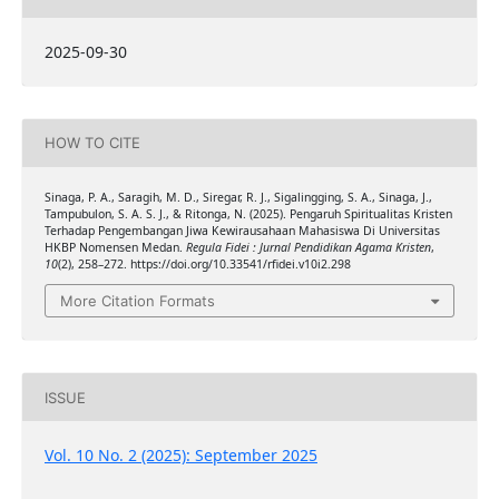
2025-09-30
HOW TO CITE
Sinaga, P. A., Saragih, M. D., Siregar, R. J., Sigalingging, S. A., Sinaga, J.,
Tampubulon, S. A. S. J., & Ritonga, N. (2025). Pengaruh Spiritualitas Kristen
Terhadap Pengembangan Jiwa Kewirausahaan Mahasiswa Di Universitas
HKBP Nomensen Medan.
Regula Fidei : Jurnal Pendidikan Agama Kristen
,
10
(2), 258–272. https://doi.org/10.33541/rfidei.v10i2.298
More Citation Formats
ISSUE
Vol. 10 No. 2 (2025): September 2025