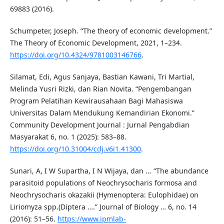
69883 (2016).
Schumpeter, Joseph. “The theory of economic development.”
The Theory of Economic Development, 2021, 1–234.
https://doi.org/10.4324/9781003146766
.
Silamat, Edi, Agus Sanjaya, Bastian Kawani, Tri Martial,
Melinda Yusri Rizki, dan Rian Novita. “Pengembangan
Program Pelatihan Kewirausahaan Bagi Mahasiswa
Universitas Dalam Mendukung Kemandirian Ekonomi.”
Community Development Journal : Jurnal Pengabdian
Masyarakat 6, no. 1 (2025): 583–88.
https://doi.org/10.31004/cdj.v6i1.41300
.
Sunari, A, I W Supartha, I N Wijaya, dan ... “The abundance
parasitoid populations of Neochrysocharis formosa and
Neochrysocharis okazakii (Hymenoptera: Eulophidae) on
Liriomyza spp.(Diptera ….” Journal of Biology … 6, no. 14
(2016): 51–56.
https://www.ipmlab-