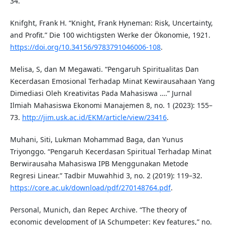
34.
Knifght, Frank H. “Knight, Frank Hyneman: Risk, Uncertainty,
and Profit.” Die 100 wichtigsten Werke der Ökonomie, 1921.
https://doi.org/10.34156/9783791046006-108
.
Melisa, S, dan M Megawati. “Pengaruh Spiritualitas Dan
Kecerdasan Emosional Terhadap Minat Kewirausahaan Yang
Dimediasi Oleh Kreativitas Pada Mahasiswa ….” Jurnal
Ilmiah Mahasiswa Ekonomi Manajemen 8, no. 1 (2023): 155–
73.
http://jim.usk.ac.id/EKM/article/view/23416
.
Muhani, Siti, Lukman Mohammad Baga, dan Yunus
Triyonggo. “Pengaruh Kecerdasan Spiritual Terhadap Minat
Berwirausaha Mahasiswa IPB Menggunakan Metode
Regresi Linear.” Tadbir Muwahhid 3, no. 2 (2019): 119–32.
https://core.ac.uk/download/pdf/270148764.pdf
.
Personal, Munich, dan Repec Archive. “The theory of
economic development of JA Schumpeter: Key features,” no.