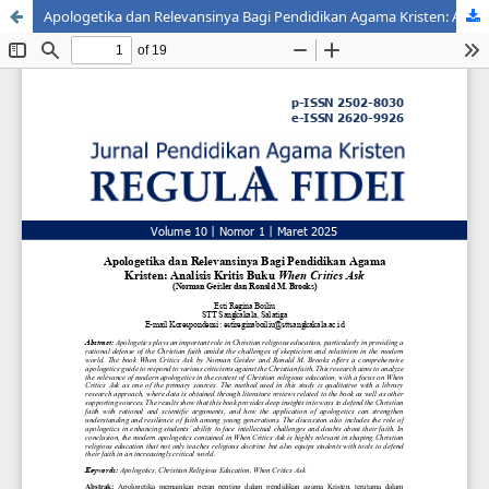
Apologetika dan Relevansinya Bagi Pendidikan Agama Kristen: Analisis Kritis Buku When Critics Ask (Norman Geisler dan Ronald M. Brooks)