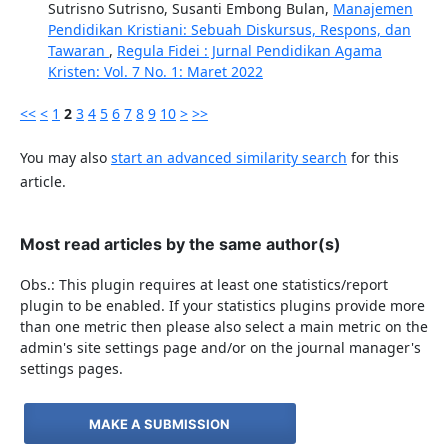
Sutrisno Sutrisno, Susanti Embong Bulan,
Manajemen
Pendidikan Kristiani: Sebuah Diskursus, Respons, dan
Tawaran
,
Regula Fidei : Jurnal Pendidikan Agama
Kristen: Vol. 7 No. 1: Maret 2022
<<
<
1
2
3
4
5
6
7
8
9
10
>
>>
You may also
start an advanced similarity search
for this
article.
Most read articles by the same author(s)
Obs.: This plugin requires at least one statistics/report
plugin to be enabled. If your statistics plugins provide more
than one metric then please also select a main metric on the
admin's site settings page and/or on the journal manager's
settings pages.
MAKE A SUBMISSION