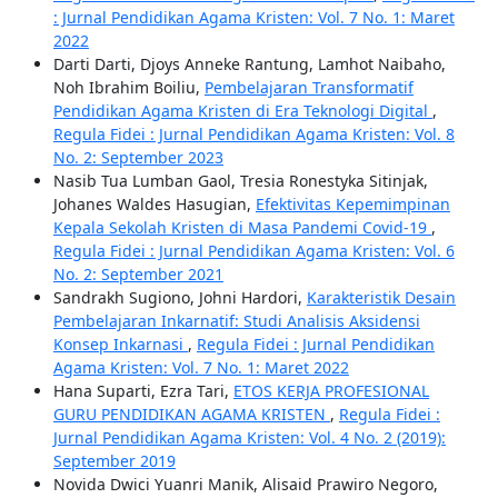
: Jurnal Pendidikan Agama Kristen: Vol. 7 No. 1: Maret
2022
Darti Darti, Djoys Anneke Rantung, Lamhot Naibaho,
Noh Ibrahim Boiliu,
Pembelajaran Transformatif
Pendidikan Agama Kristen di Era Teknologi Digital
,
Regula Fidei : Jurnal Pendidikan Agama Kristen: Vol. 8
No. 2: September 2023
Nasib Tua Lumban Gaol, Tresia Ronestyka Sitinjak,
Johanes Waldes Hasugian,
Efektivitas Kepemimpinan
Kepala Sekolah Kristen di Masa Pandemi Covid-19
,
Regula Fidei : Jurnal Pendidikan Agama Kristen: Vol. 6
No. 2: September 2021
Sandrakh Sugiono, Johni Hardori,
Karakteristik Desain
Pembelajaran Inkarnatif: Studi Analisis Aksidensi
Konsep Inkarnasi
,
Regula Fidei : Jurnal Pendidikan
Agama Kristen: Vol. 7 No. 1: Maret 2022
Hana Suparti, Ezra Tari,
ETOS KERJA PROFESIONAL
GURU PENDIDIKAN AGAMA KRISTEN
,
Regula Fidei :
Jurnal Pendidikan Agama Kristen: Vol. 4 No. 2 (2019):
September 2019
Novida Dwici Yuanri Manik, Alisaid Prawiro Negoro,