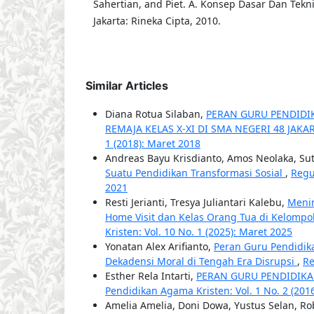
Sahertian, and Piet. A. Konsep Dasar Dan Tekni
Jakarta: Rineka Cipta, 2010.
Similar Articles
Diana Rotua Silaban,
PERAN GURU PENDIDI
REMAJA KELAS X-XI DI SMA NEGERI 48 JAK
1 (2018): Maret 2018
Andreas Bayu Krisdianto, Amos Neolaka, Sut
Suatu Pendidikan Transformasi Sosial
,
Regu
2021
Resti Jerianti, Tresya Juliantari Kalebu,
Menin
Home Visit dan Kelas Orang Tua di Kelompo
Kristen: Vol. 10 No. 1 (2025): Maret 2025
Yonatan Alex Arifianto,
Peran Guru Pendidik
Dekadensi Moral di Tengah Era Disrupsi
,
Re
Esther Rela Intarti,
PERAN GURU PENDIDIKA
Pendidikan Agama Kristen: Vol. 1 No. 2 (20
Amelia Amelia, Doni Dowa, Yustus Selan, R