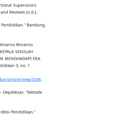
ctional Supervisors:
and Reviews (n.d.).
i Pendidikan.” Bandung,
 Winarno Winarno.
 KEPALA SEKOLAH
UK MENGHADAPI ERA
idikan 3, no. 1
ibar/article/view/3296
.
 – Depdiknas. “Metode
rofesi Pendidikan.”