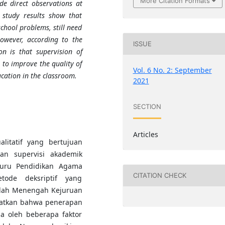
More Citation Formats
e direct observations at
study results show that
school problems, still need
owever, according to the
ISSUE
on is that supervision of
l to improve the quality of
Vol. 6 No. 2: September
ucation in the classroom.
2021
SECTION
Articles
alitatif yang bertujuan
an supervisi akademik
guru Pendidikan Agama
CITATION CHECK
tode deksriptif yang
olah Menengah Kejuruan
hatkan bahwa penerapan
a oleh beberapa faktor