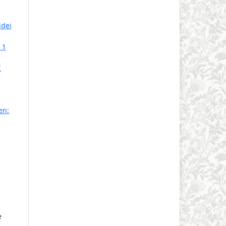
idei
 1
I
en:
e