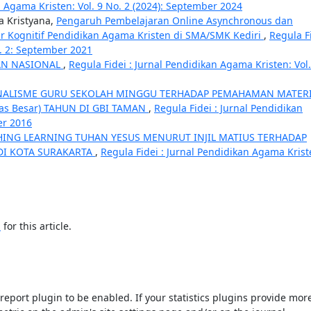
n Agama Kristen: Vol. 9 No. 2 (2024): September 2024
a Kristyana,
Pengaruh Pembelajaran Online Asynchronous dan
ar Kognitif Pendidikan Agama Kristen di SMA/SMK Kediri
,
Regula F
o. 2: September 2021
AN NASIONAL
,
Regula Fidei : Jurnal Pendidikan Agama Kristen: Vol.
NALISME GURU SEKOLAH MINGGU TERHADAP PEMAHAMAN MATER
las Besar) TAHUN DI GBI TAMAN
,
Regula Fidei : Jurnal Pendidikan
er 2016
ING LEARNING TUHAN YESUS MENURUT INJIL MATIUS TERHADAP
DI KOTA SURAKARTA
,
Regula Fidei : Jurnal Pendidikan Agama Krist
h
for this article.
s/report plugin to be enabled. If your statistics plugins provide mor