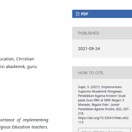
PDF
PUBLISHED
2021-09-24
cation, Christian
visi akademik, guru
HOW TO CITE
Supit, S. (2021). Implementasi
Supervisi Akademik Pengawas
Pendidikan Agama Kristen: Studi
pada Guru PAK di SMK Negeri 3
Manado.
Regula Fidei : Jurnal
Pendidikan Agama Kristen
,
6
(2), 207–
218.
https://doi.org/10.33541/rfidei.v6i2.
portance of implementing
113
igious Education teachers.