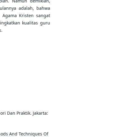
kolah. Namun demikian,
pulannya adalah, bahwa
 Agama Kristen sangat
ngkatkan kualitas guru
s.
i Dan Praktik. Jakarta:
hods And Techniques Of