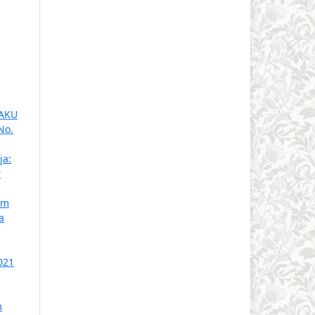
LAKU
No.
ja:
r
am
a
021
m