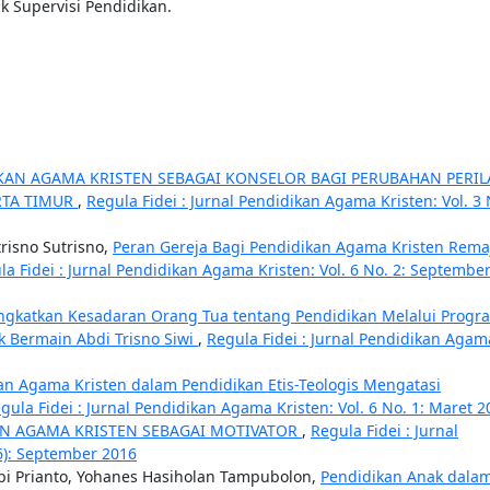
k Supervisi Pendidikan.
KAN AGAMA KRISTEN SEBAGAI KONSELOR BAGI PERUBAHAN PERI
ARTA TIMUR
,
Regula Fidei : Jurnal Pendidikan Agama Kristen: Vol. 3 
risno Sutrisno,
Peran Gereja Bagi Pendidikan Agama Kristen Rema
la Fidei : Jurnal Pendidikan Agama Kristen: Vol. 6 No. 2: Septembe
gkatkan Kesadaran Orang Tua tentang Pendidikan Melalui Progr
k Bermain Abdi Trisno Siwi
,
Regula Fidei : Jurnal Pendidikan Agam
an Agama Kristen dalam Pendidikan Etis-Teologis Mengatasi
gula Fidei : Jurnal Pendidikan Agama Kristen: Vol. 6 No. 1: Maret 2
N AGAMA KRISTEN SEBAGAI MOTIVATOR
,
Regula Fidei : Jurnal
16): September 2016
obi Prianto, Yohanes Hasiholan Tampubolon,
Pendidikan Anak dala