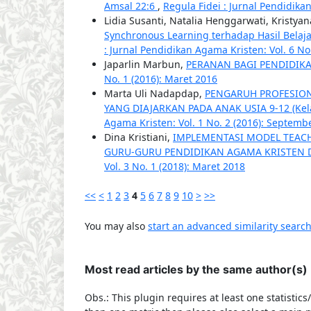
Amsal 22:6
,
Regula Fidei : Jurnal Pendidika
Lidia Susanti, Natalia Henggarwati, Kristyan
Synchronous Learning terhadap Hasil Belaj
: Jurnal Pendidikan Agama Kristen: Vol. 6 N
Japarlin Marbun,
PERANAN BAGI PENDIDIK
No. 1 (2016): Maret 2016
Marta Uli Nadapdap,
PENGARUH PROFESIO
YANG DIAJARKAN PADA ANAK USIA 9-12 (Ke
Agama Kristen: Vol. 1 No. 2 (2016): Septemb
Dina Kristiani,
IMPLEMENTASI MODEL TEACH
GURU-GURU PENDIDIKAN AGAMA KRISTEN 
Vol. 3 No. 1 (2018): Maret 2018
<<
<
1
2
3
4
5
6
7
8
9
10
>
>>
You may also
start an advanced similarity searc
Most read articles by the same author(s)
Obs.: This plugin requires at least one statistic