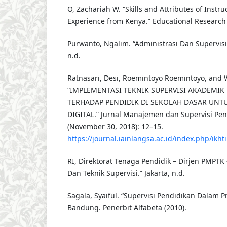
O, Zachariah W. “Skills and Attributes of Instru
Experience from Kenya.” Educational Research 
Purwanto, Ngalim. “Administrasi Dan Supervis
n.d.
Ratnasari, Desi, Roemintoyo Roemintoyo, and
“IMPLEMENTASI TEKNIK SUPERVISI AKADEMIK
TERHADAP PENDIDIK DI SEKOLAH DASAR UNT
DIGITAL.” Jurnal Manajemen dan Supervisi Pend
(November 30, 2018): 12–15.
https://journal.iainlangsa.ac.id/index.php/ikht
RI, Direktorat Tenaga Pendidik – Dirjen PMPTK
Dan Teknik Supervisi.” Jakarta, n.d.
Sagala, Syaiful. “Supervisi Pendidikan Dalam P
Bandung. Penerbit Alfabeta (2010).