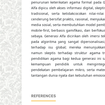
penurunan keterikatan agama formal pada G
Alfa dipicu oleh akses informasi digital, ske
tradisional, serta ketidakcocokan nilai-nila
cenderung bersifat praktis, rasional, menyukai
media sosial, serta membutuhkan model pembel
mobile-first, berbasis gamifikasi, dan berfok
sebaya. Generasi Alfa dicirikan oleh imersi t
pada algoritma yang sangat dipersonalisasi
terhadap isu global; mereka menunjukkan 
namun skeptis terhadap struktur agama tra
pendidikan agama bagi kedua generasi ini 
kemampuan pendidik untuk mengintegra
pendekatan pembelajaran mikro, serta mate
tantangan dunia nyata dan kebutuhan emosio
REFERENCES