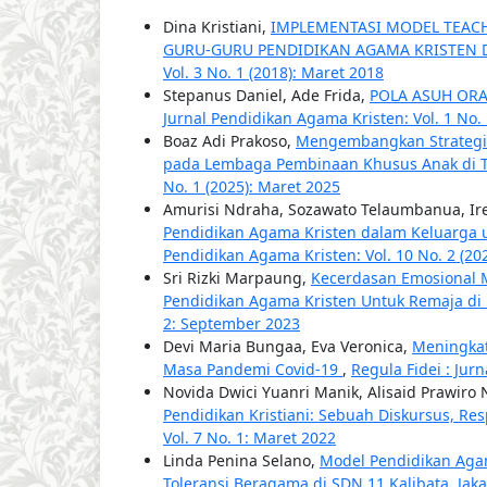
Dina Kristiani,
IMPLEMENTASI MODEL TEACH
GURU-GURU PENDIDIKAN AGAMA KRISTEN 
Vol. 3 No. 1 (2018): Maret 2018
Stepanus Daniel, Ade Frida,
POLA ASUH ORA
Jurnal Pendidikan Agama Kristen: Vol. 1 No. 
Boaz Adi Prakoso,
Mengembangkan Strategi M
pada Lembaga Pembinaan Khusus Anak di
No. 1 (2025): Maret 2025
Amurisi Ndraha, Sozawato Telaumbanua, Ir
Pendidikan Agama Kristen dalam Keluarg
Pendidikan Agama Kristen: Vol. 10 No. 2 (2
Sri Rizki Marpaung,
Kecerdasan Emosional M
Pendidikan Agama Kristen Untuk Remaja di 
2: September 2023
Devi Maria Bungaa, Eva Veronica,
Meningkat
Masa Pandemi Covid-19
,
Regula Fidei : Jur
Novida Dwici Yuanri Manik, Alisaid Prawiro
Pendidikan Kristiani: Sebuah Diskursus, R
Vol. 7 No. 1: Maret 2022
Linda Penina Selano,
Model Pendidikan Agam
Toleransi Beragama di SDN 11 Kalibata, Jak