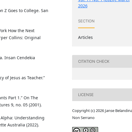
2026
n Z Goes to College. San
SECTION
Work How the Next
Articles
per Collins: Original
ya. Insan Cendekia
CITATION CHECK
y of Jesus as Teacher.”
LICENSE
ants Part 1.” On The
ures 9, no. 05 (2001).
Copyright (c) 2026 Janse Belandin
Non Serrano
n Alpha: Understanding
te Australia (2022).