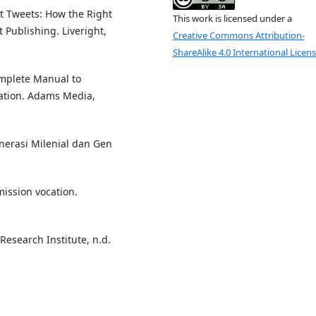
at Tweets: How the Right
This work is licensed under a
 Publishing. Liveright,
Creative Commons Attribution-
ShareAlike 4.0 International Licen
omplete Manual to
ation. Adams Media,
nerasi Milenial dan Gen
mission vocation.
Research Institute, n.d.