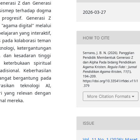
enerasi Z dan Generasi
ptisismep terhadap dogma
2026-03-27
i progresif. Generasi Z
 "agama digital" melalui
ajaran yang interaktif,
HOW TO CITE
us pada kolaborasi teman
eknologi, ketergantungan
Serrano, J. B. N. (2026). Panggilan
, dan kesadaran tinggi
Pendidik Membentuk Generasi Z
keterbukaan spiritual
dan Alpha Pada bidang Pendidikan
Agama Kristen.
Regula Fidei : Jurnal
disional. Keberhasilan
Pendidikan Agama Kristen
,
11
(1),
194–209.
sangat bergantung pada
https://doi.org/10.33541/rfidei.v11i1
sikan teknologi AI,
.379
ri yang relevan dengan
More Citation Formats
nal mereka.
ISSUE
Vol. 11 No. 1 (2026): Maret