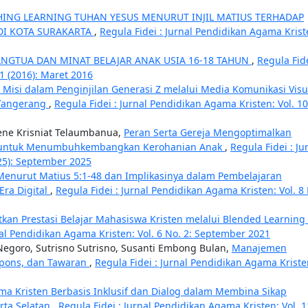
ING LEARNING TUHAN YESUS MENURUT INJIL MATIUS TERHADAP
DI KOTA SURAKARTA
,
Regula Fidei : Jurnal Pendidikan Agama Krist
NGTUA DAN MINAT BELAJAR ANAK USIA 16-18 TAHUN
,
Regula Fide
1 (2016): Maret 2016
isi dalam Penginjilan Generasi Z melalui Media Komunikasi Visu
 Tangerang
,
Regula Fidei : Jurnal Pendidikan Agama Kristen: Vol. 10
ene Krisniat Telaumbanua,
Peran Serta Gereja Mengoptimalkan
a untuk Menumbuhkembangkan Kerohanian Anak
,
Regula Fidei : Ju
025): September 2025
enurut Matius 5:1-48 dan Implikasinya dalam Pembelajaran
Era Digital
,
Regula Fidei : Jurnal Pendidikan Agama Kristen: Vol. 8
kan Prestasi Belajar Mahasiswa Kristen melalui Blended Learning 
nal Pendidikan Agama Kristen: Vol. 6 No. 2: September 2021
 Negoro, Sutrisno Sutrisno, Susanti Embong Bulan,
Manajemen
espons, dan Tawaran
,
Regula Fidei : Jurnal Pendidikan Agama Kriste
a Kristen Berbasis Inklusif dan Dialog dalam Membina Sikap
arta Selatan
,
Regula Fidei : Jurnal Pendidikan Agama Kristen: Vol. 1