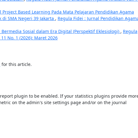
el Project Based Learning Pada Mata Pelajaran Pendidikan Agama
k di SMA Negeri 39 Jakarta
,
Regula Fidei : Jurnal Pendidikan Agam
u Bermedia Sosial dalam Era Digital (Perspektif Eklesiologi)
,
Regula
. 11 No. 1 (2026): Maret 2026
h
for this article.
s/report plugin to be enabled. If your statistics plugins provide mor
etric on the admin's site settings page and/or on the journal