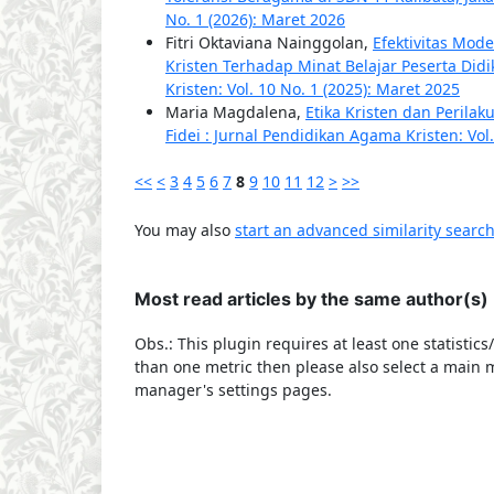
No. 1 (2026): Maret 2026
Fitri Oktaviana Nainggolan,
Efektivitas Mod
Kristen Terhadap Minat Belajar Peserta Didi
Kristen: Vol. 10 No. 1 (2025): Maret 2025
Maria Magdalena,
Etika Kristen dan Perilak
Fidei : Jurnal Pendidikan Agama Kristen: Vol
<<
<
3
4
5
6
7
8
9
10
11
12
>
>>
You may also
start an advanced similarity searc
Most read articles by the same author(s)
Obs.: This plugin requires at least one statistic
than one metric then please also select a main m
manager's settings pages.