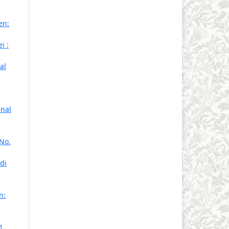
en:
i :
al
rnal
 No.
di
n:
1