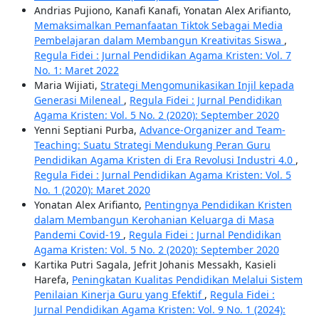
Andrias Pujiono, Kanafi Kanafi, Yonatan Alex Arifianto,
Memaksimalkan Pemanfaatan Tiktok Sebagai Media
Pembelajaran dalam Membangun Kreativitas Siswa
,
Regula Fidei : Jurnal Pendidikan Agama Kristen: Vol. 7
No. 1: Maret 2022
Maria Wijiati,
Strategi Mengomunikasikan Injil kepada
Generasi Mileneal
,
Regula Fidei : Jurnal Pendidikan
Agama Kristen: Vol. 5 No. 2 (2020): September 2020
Yenni Septiani Purba,
Advance-Organizer and Team-
Teaching: Suatu Strategi Mendukung Peran Guru
Pendidikan Agama Kristen di Era Revolusi Industri 4.0
,
Regula Fidei : Jurnal Pendidikan Agama Kristen: Vol. 5
No. 1 (2020): Maret 2020
Yonatan Alex Arifianto,
Pentingnya Pendidikan Kristen
dalam Membangun Kerohanian Keluarga di Masa
Pandemi Covid-19
,
Regula Fidei : Jurnal Pendidikan
Agama Kristen: Vol. 5 No. 2 (2020): September 2020
Kartika Putri Sagala, Jefrit Johanis Messakh, Kasieli
Harefa,
Peningkatan Kualitas Pendidikan Melalui Sistem
Penilaian Kinerja Guru yang Efektif
,
Regula Fidei :
Jurnal Pendidikan Agama Kristen: Vol. 9 No. 1 (2024):