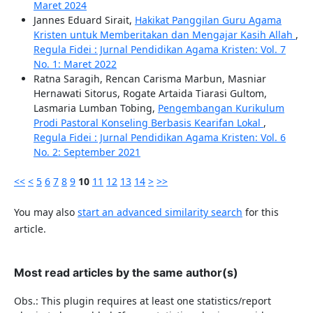
Maret 2024
Jannes Eduard Sirait,
Hakikat Panggilan Guru Agama
Kristen untuk Memberitakan dan Mengajar Kasih Allah
,
Regula Fidei : Jurnal Pendidikan Agama Kristen: Vol. 7
No. 1: Maret 2022
Ratna Saragih, Rencan Carisma Marbun, Masniar
Hernawati Sitorus, Rogate Artaida Tiarasi Gultom,
Lasmaria Lumban Tobing,
Pengembangan Kurikulum
Prodi Pastoral Konseling Berbasis Kearifan Lokal
,
Regula Fidei : Jurnal Pendidikan Agama Kristen: Vol. 6
No. 2: September 2021
<<
<
5
6
7
8
9
10
11
12
13
14
>
>>
You may also
start an advanced similarity search
for this
article.
Most read articles by the same author(s)
Obs.: This plugin requires at least one statistics/report