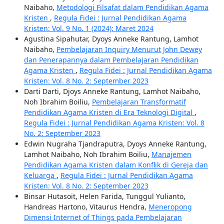
Naibaho,
Metodologi Filsafat dalam Pendidikan Agama
Kristen
,
Regula Fidei : Jurnal Pendidikan Agama
Kristen: Vol. 9 No. 1 (2024): Maret 2024
Agustina Sipahutar, Dyoys Anneke Rantung, Lamhot
Naibaho,
Pembelajaran Inquiry Menurut John Dewey
dan Penerapannya dalam Pembelajaran Pendidikan
Agama Kristen
,
Regula Fidei : Jurnal Pendidikan Agama
Kristen: Vol. 8 No. 2: September 2023
Darti Darti, Djoys Anneke Rantung, Lamhot Naibaho,
Noh Ibrahim Boiliu,
Pembelajaran Transformatif
Pendidikan Agama Kristen di Era Teknologi Digital
,
Regula Fidei : Jurnal Pendidikan Agama Kristen: Vol. 8
No. 2: September 2023
Edwin Nugraha Tjandraputra, Dyoys Anneke Rantung,
Lamhot Naibaho, Noh Ibrahim Boiliu,
Manajemen
Pendidikan Agama Kristen dalam Konflik di Gereja dan
Keluarga
,
Regula Fidei : Jurnal Pendidikan Agama
Kristen: Vol. 8 No. 2: September 2023
Binsar Hutasoit, Helen Farida, Tunggul Yulianto,
Handreas Hartono, Vitaurus Hendra,
Meneropong
Dimensi Internet of Things pada Pembelajaran