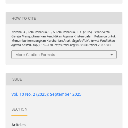
HOW TO CITE
Ndraha, A., Telaumbanua, S., & Telaumbanua, I. K. (2025). Peran Serta
Gereja Mengoptimalkan Pendidikan Agama Kristen dalam Keluarga untuk
Menumbuhkembangkan Kerohanian Anak.
Regula Fidei : Jurnal Pendidikan
Agama Kristen
,
10
(2), 159–178. https://doi.org/10.33541/rfidei.v10i2.315
More Citation Formats
ISSUE
Vol. 10 No. 2 (2025): September 2025
SECTION
Articles