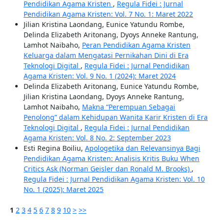
Pendidikan Agama Kristen
,
Regula Fidei : Jurnal
Pendidikan Agama Kristen: Vol. 7 No. 1: Maret 2022
Jilian Kristina Laondang, Eunice Yatundu Rombe,
Delinda Elizabeth Aritonang, Dyoys Anneke Rantung,
Lamhot Naibaho,
Peran Pendidikan Agama Kristen
Keluarga dalam Mengatasi Pernikahan Dini di Era
Teknologi Digital
,
Regula Fidei : Jurnal Pendidikan
Agama Kristen: Vol. 9 No. 1 (2024): Maret 2024
Delinda Elizabeth Aritonang, Eunice Yatundu Rombe,
Jilian Kristina Laondang, Dyoys Anneke Rantung,
Lamhot Naibaho,
Makna “Perempuan Sebagai
Penolong” dalam Kehidupan Wanita Karir Kristen di Era
Teknologi Digital
,
Regula Fidei : Jurnal Pendidikan
Agama Kristen: Vol. 8 No. 2: September 2023
Esti Regina Boiliu,
Apologetika dan Relevansinya Bagi
Pendidikan Agama Kristen: Analisis Kritis Buku When
Critics Ask (Norman Geisler dan Ronald M. Brooks)
,
Regula Fidei : Jurnal Pendidikan Agama Kristen: Vol. 10
No. 1 (2025): Maret 2025
1
2
3
4
5
6
7
8
9
10
>
>>