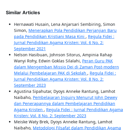
Similar Articles
Hernawati Husain, Lena Anjarsari Sembiring, Simon
Simon,
Menerapkan Pola Pendidikan Perjanjian Baru
pada Pendidikan Kristiani Masa Kini
,
Regula Fidei :
Jurnal Pendidikan Agama Kristen: Vol. 6 No. 2:
September 2021
Nelson Hasibuan, Johnson Sitorus, Ampinia Rahap
Wanyi Rohy, Edwin Goklas Silalahi,
Peran Guru PAK
dalam Mengemban Missio Dei di Zaman Post-modern
Melalui Pembelajaran PAK di Sekolah
,
Regula Fidei :
Jurnal Pendidikan Agama Kristen: Vol. 8 No. 2:
September 2023
Agustina Sipahutar, Dyoys Anneke Rantung, Lamhot
Naibaho,
Pembelajaran Inquiry Menurut John Dewey
dan Penerapannya dalam Pembelajaran Pendidikan
Agama Kristen
,
Regula Fidei : Jurnal Pendidikan Agama
Kristen: Vol. 8 No. 2: September 2023
Meiske Waty Brek, Dyoys Anneke Rantung, Lamhot
Naibaho,
Metodologi Filsafat dalam Pendidikan Agama