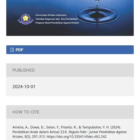
PDF
PUBLISHED
2024-10-01
HOW TO CITE
Amelia, A., Dowa, D., Selan, Y., Prianto, R., & Tampubolon, Y. H. (2024).
Pendidikan Anak dalam Amsal 22:6.
Regula Fidei : Jurnal Pendidikan Agama
Kristen
,
9
(2), 297–313. https://doi.org/10.33541/rfidei.v9i2.242