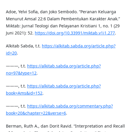
Adoe, Yelvi Sofia, dan Joko Sembodo. “Peranan Keluarga
Menurut Amsal 22:6 Dalam Pembentukan Karakter Anak.”
Miktab: Jurnal Teologi dan Pelayanan Kristiani 1, no. 1 (29
Juni 2021): 52.
https://doi.org/10.33991/miktab.v1i1.277
.
Alkitab Sabda, t.t.
https://alkitab.sabda.org/article.php?
id=20
.
———, t.t.
https://alkitab.sabda.org/article.php?
no=97&type=12
.
———, t.t.
https://alkitab.sabda.org/article.php?
book=Ams&id=152
.
———, t.t.
https://alkitab.sabda.org/commentary.php?
book=20&chapter=22&verse=6
.
Berman, Ruth A., dan Dorit Ravid. “Interpretation and Recall