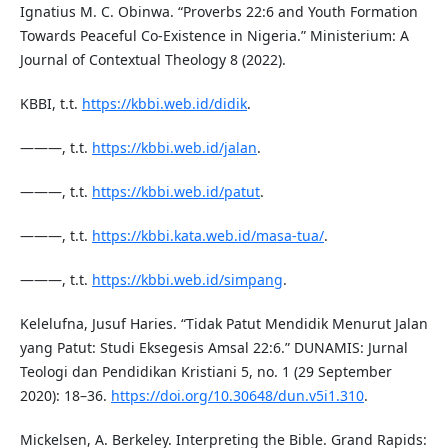
Ignatius M. C. Obinwa. “Proverbs 22:6 and Youth Formation
Towards Peaceful Co-Existence in Nigeria.” Ministerium: A
Journal of Contextual Theology 8 (2022).
KBBI, t.t.
https://kbbi.web.id/didik
.
———, t.t.
https://kbbi.web.id/jalan
.
———, t.t.
https://kbbi.web.id/patut
.
———, t.t.
https://kbbi.kata.web.id/masa-tua/
.
———, t.t.
https://kbbi.web.id/simpang
.
Kelelufna, Jusuf Haries. “Tidak Patut Mendidik Menurut Jalan
yang Patut: Studi Eksegesis Amsal 22:6.” DUNAMIS: Jurnal
Teologi dan Pendidikan Kristiani 5, no. 1 (29 September
2020): 18–36.
https://doi.org/10.30648/dun.v5i1.310
.
Mickelsen, A. Berkeley. Interpreting the Bible. Grand Rapids: