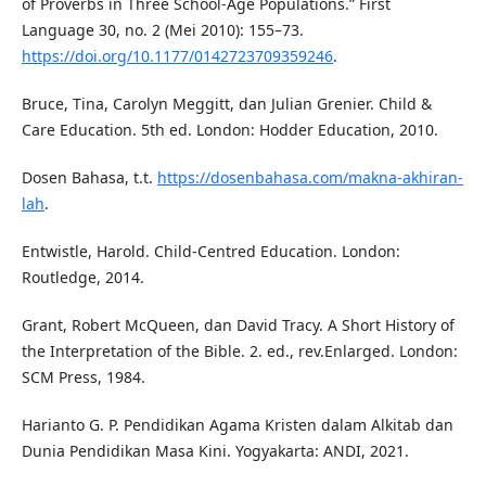
of Proverbs in Three School-Age Populations.” First
Language 30, no. 2 (Mei 2010): 155–73.
https://doi.org/10.1177/0142723709359246
.
Bruce, Tina, Carolyn Meggitt, dan Julian Grenier. Child &
Care Education. 5th ed. London: Hodder Education, 2010.
Dosen Bahasa, t.t.
https://dosenbahasa.com/makna-akhiran-
lah
.
Entwistle, Harold. Child-Centred Education. London:
Routledge, 2014.
Grant, Robert McQueen, dan David Tracy. A Short History of
the Interpretation of the Bible. 2. ed., rev.Enlarged. London:
SCM Press, 1984.
Harianto G. P. Pendidikan Agama Kristen dalam Alkitab dan
Dunia Pendidikan Masa Kini. Yogyakarta: ANDI, 2021.