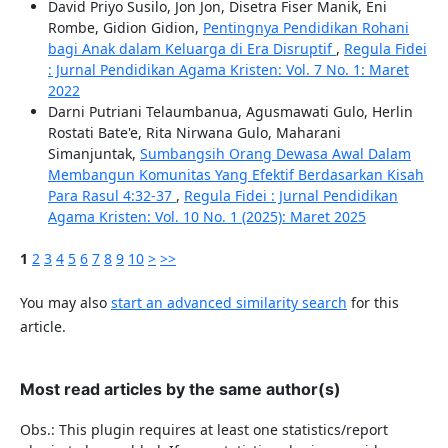
David Priyo Susilo, Jon Jon, Disetra Fiser Manik, Eni
Rombe, Gidion Gidion,
Pentingnya Pendidikan Rohani
bagi Anak dalam Keluarga di Era Disruptif
,
Regula Fidei
: Jurnal Pendidikan Agama Kristen: Vol. 7 No. 1: Maret
2022
Darni Putriani Telaumbanua, Agusmawati Gulo, Herlin
Rostati Bate'e, Rita Nirwana Gulo, Maharani
Simanjuntak,
Sumbangsih Orang Dewasa Awal Dalam
Membangun Komunitas Yang Efektif Berdasarkan Kisah
Para Rasul 4:32-37
,
Regula Fidei : Jurnal Pendidikan
Agama Kristen: Vol. 10 No. 1 (2025): Maret 2025
1
2
3
4
5
6
7
8
9
10
>
>>
You may also
start an advanced similarity search
for this
article.
Most read articles by the same author(s)
Obs.: This plugin requires at least one statistics/report