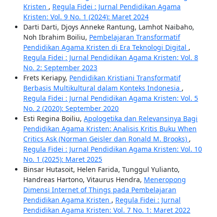
Kristen
,
Regula Fidei : Jurnal Pendidikan Agama
Kristen: Vol. 9 No. 1 (2024): Maret 2024
Darti Darti, Djoys Anneke Rantung, Lamhot Naibaho,
Noh Ibrahim Boiliu,
Pembelajaran Transformatif
Pendidikan Agama Kristen di Era Teknologi Digital
,
Regula Fidei : Jurnal Pendidikan Agama Kristen: Vol. 8
No. 2: September 2023
Frets Keriapy,
Pendidikan Kristiani Transformatif
Berbasis Multikultural dalam Konteks Indonesia
,
Regula Fidei : Jurnal Pendidikan Agama Kristen: Vol. 5
No. 2 (2020): September 2020
Esti Regina Boiliu,
Apologetika dan Relevansinya Bagi
Pendidikan Agama Kristen: Analisis Kritis Buku When
Critics Ask (Norman Geisler dan Ronald M. Brooks)
,
Regula Fidei : Jurnal Pendidikan Agama Kristen: Vol. 10
No. 1 (2025): Maret 2025
Binsar Hutasoit, Helen Farida, Tunggul Yulianto,
Handreas Hartono, Vitaurus Hendra,
Meneropong
Dimensi Internet of Things pada Pembelajaran
Pendidikan Agama Kristen
,
Regula Fidei : Jurnal
Pendidikan Agama Kristen: Vol. 7 No. 1: Maret 2022