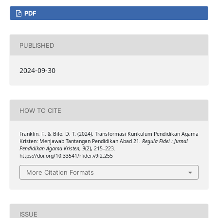
PDF
PUBLISHED
2024-09-30
HOW TO CITE
Franklin, F., & Bilo, D. T. (2024). Transformasi Kurikulum Pendidikan Agama
Kristen: Menjawab Tantangan Pendidikan Abad 21.
Regula Fidei : Jurnal
Pendidikan Agama Kristen
,
9
(2), 215–223.
https://doi.org/10.33541/rfidei.v9i2.255
More Citation Formats
ISSUE