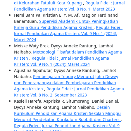
di Kelurahan Fatululi Kota Kupang
,
Regula Fidei : Jurnal
Pendidikan Agama Kristen: Vol. 8 No. 1: Maret 2023
Hemi Bara Pa, Kristian E. Y. M. Afi, Maglon Ferdinand
Banamtuan,
Supervisi Akademik Untuk Peningkatkan
Kinerja Guru Pendidikan Agama Kristen
,
Regula Fidei :
Jurnal Pendidikan Agama Kristen: Vol. 9 No. 1 (2024):
Maret 2024
Meiske Waty Brek, Dyoys Anneke Rantung, Lamhot
Naibaho,
Metodologi Filsafat dalam Pendidikan Agama
Kristen
,
Regula Fidei : Jurnal Pendidikan Agama
Kristen: Vol. 9 No. 1 (2024): Maret 2024
Agustina Sipahutar, Dyoys Anneke Rantung, Lamhot
Naibaho,
Pembelajaran Inquiry Menurut John Dewey
dan Penerapannya dalam Pembelajaran Pendidikan
Agama Kristen
,
Regula Fidei : Jurnal Pendidikan Agama
Kristen: Vol. 8 No. 2: September 2023
Kasieli Harefa, Aspriska R. Situmorang, Daniel Daniel,
Dyoys Anneke Rantung, Lamhot Naibaho,
Desain
Kurikulum Pendidikan Agama Kristen Sekolah Minggu
Menurut Pendekatan Kurikulum Bobbitt dan Charters
,
Regula Fidei : Jurnal Pendidikan Agama Kristen: Vol. 9