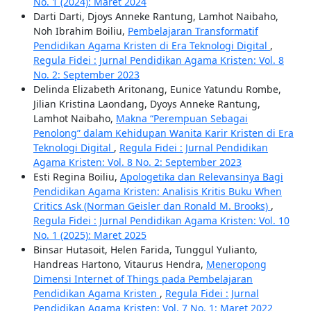
No. 1 (2024): Maret 2024
Darti Darti, Djoys Anneke Rantung, Lamhot Naibaho,
Noh Ibrahim Boiliu,
Pembelajaran Transformatif
Pendidikan Agama Kristen di Era Teknologi Digital
,
Regula Fidei : Jurnal Pendidikan Agama Kristen: Vol. 8
No. 2: September 2023
Delinda Elizabeth Aritonang, Eunice Yatundu Rombe,
Jilian Kristina Laondang, Dyoys Anneke Rantung,
Lamhot Naibaho,
Makna “Perempuan Sebagai
Penolong” dalam Kehidupan Wanita Karir Kristen di Era
Teknologi Digital
,
Regula Fidei : Jurnal Pendidikan
Agama Kristen: Vol. 8 No. 2: September 2023
Esti Regina Boiliu,
Apologetika dan Relevansinya Bagi
Pendidikan Agama Kristen: Analisis Kritis Buku When
Critics Ask (Norman Geisler dan Ronald M. Brooks)
,
Regula Fidei : Jurnal Pendidikan Agama Kristen: Vol. 10
No. 1 (2025): Maret 2025
Binsar Hutasoit, Helen Farida, Tunggul Yulianto,
Handreas Hartono, Vitaurus Hendra,
Meneropong
Dimensi Internet of Things pada Pembelajaran
Pendidikan Agama Kristen
,
Regula Fidei : Jurnal
Pendidikan Agama Kristen: Vol. 7 No. 1: Maret 2022