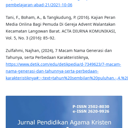
pembelajaran-abad-21/2021-10-06
Tani, F., Boham, A., & Tangkudung, P. (2016). Kajian Peran
Media Onlina Bagi Pemuda Di Gereja Advent Walantakan
Kecamatan Langowan Barat. ACTA DIURNA KOMUNIKASI,
Vol. 5, No. 3 (2016): 85–92.
Zulfahmi, Najhan, (2024), 7 Macam Nama Generasi dan
Tahunya, serta Perbedaan Karakteristiknya,
https://www.detik.com/edu/detikpedia/d-7349623/7-macam-
nama-generasi-dan-tahunnya-serta-perbedaan-
karakteristiknya#:~:text=tahun%20sembilan%20puluhan.-,4