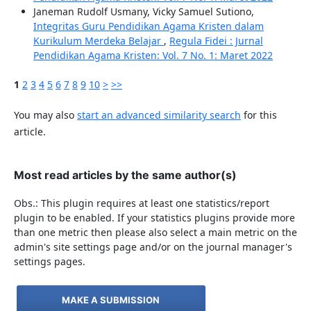
Janeman Rudolf Usmany, Vicky Samuel Sutiono,
Integritas Guru Pendidikan Agama Kristen dalam
Kurikulum Merdeka Belajar
,
Regula Fidei : Jurnal
Pendidikan Agama Kristen: Vol. 7 No. 1: Maret 2022
1
2
3
4
5
6
7
8
9
10
>
>>
You may also
start an advanced similarity search
for this
article.
Most read articles by the same author(s)
Obs.: This plugin requires at least one statistics/report
plugin to be enabled. If your statistics plugins provide more
than one metric then please also select a main metric on the
admin's site settings page and/or on the journal manager's
settings pages.
MAKE A SUBMISSION