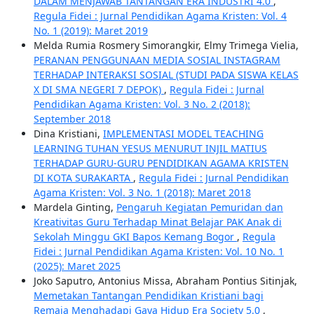
DALAM MENJAWAB TANTANGAN ERA INDUSTRI 4.0
,
Regula Fidei : Jurnal Pendidikan Agama Kristen: Vol. 4
No. 1 (2019): Maret 2019
Melda Rumia Rosmery Simorangkir, Elmy Trimega Vielia,
PERANAN PENGGUNAAN MEDIA SOSIAL INSTAGRAM
TERHADAP INTERAKSI SOSIAL (STUDI PADA SISWA KELAS
X DI SMA NEGERI 7 DEPOK)
,
Regula Fidei : Jurnal
Pendidikan Agama Kristen: Vol. 3 No. 2 (2018):
September 2018
Dina Kristiani,
IMPLEMENTASI MODEL TEACHING
LEARNING TUHAN YESUS MENURUT INJIL MATIUS
TERHADAP GURU-GURU PENDIDIKAN AGAMA KRISTEN
DI KOTA SURAKARTA
,
Regula Fidei : Jurnal Pendidikan
Agama Kristen: Vol. 3 No. 1 (2018): Maret 2018
Mardela Ginting,
Pengaruh Kegiatan Pemuridan dan
Kreativitas Guru Terhadap Minat Belajar PAK Anak di
Sekolah Minggu GKI Bapos Kemang Bogor
,
Regula
Fidei : Jurnal Pendidikan Agama Kristen: Vol. 10 No. 1
(2025): Maret 2025
Joko Saputro, Antonius Missa, Abraham Pontius Sitinjak,
Memetakan Tantangan Pendidikan Kristiani bagi
Remaja Menghadapi Gaya Hidup Era Society 5.0
,