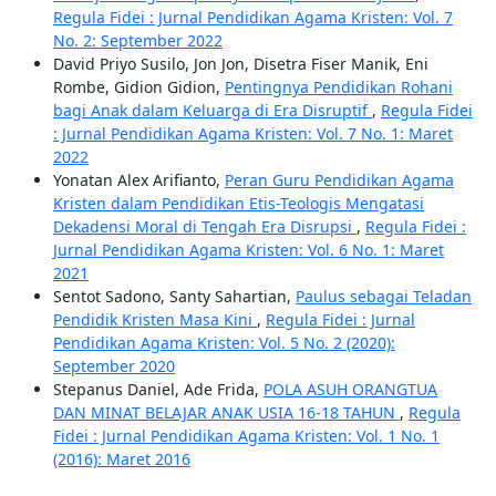
Regula Fidei : Jurnal Pendidikan Agama Kristen: Vol. 7
No. 2: September 2022
David Priyo Susilo, Jon Jon, Disetra Fiser Manik, Eni
Rombe, Gidion Gidion,
Pentingnya Pendidikan Rohani
bagi Anak dalam Keluarga di Era Disruptif
,
Regula Fidei
: Jurnal Pendidikan Agama Kristen: Vol. 7 No. 1: Maret
2022
Yonatan Alex Arifianto,
Peran Guru Pendidikan Agama
Kristen dalam Pendidikan Etis-Teologis Mengatasi
Dekadensi Moral di Tengah Era Disrupsi
,
Regula Fidei :
Jurnal Pendidikan Agama Kristen: Vol. 6 No. 1: Maret
2021
Sentot Sadono, Santy Sahartian,
Paulus sebagai Teladan
Pendidik Kristen Masa Kini
,
Regula Fidei : Jurnal
Pendidikan Agama Kristen: Vol. 5 No. 2 (2020):
September 2020
Stepanus Daniel, Ade Frida,
POLA ASUH ORANGTUA
DAN MINAT BELAJAR ANAK USIA 16-18 TAHUN
,
Regula
Fidei : Jurnal Pendidikan Agama Kristen: Vol. 1 No. 1
(2016): Maret 2016