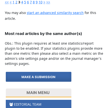
<<
<
1
2
3
4
5
6
7
8
9
10
>
>>
You may also
start an advanced similarity search
for this
article.
Most read articles by the same author(s)
Obs.: This plugin requires at least one statistics/report
plugin to be enabled. If your statistics plugins provide more
than one metric then please also select a main metric on the
admin's site settings page and/or on the journal manager's
settings pages.
MAKE A SUBMISSION
MAIN MENU
EDITORIAL TEAM