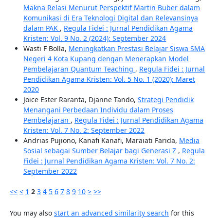
Makna Relasi Menurut Perspektif Martin Buber dalam
Komunikasi di Era Teknologi Digital dan Relevansinya
dalam PAK
,
Regula Fidei : Jurnal Pendidikan Agama
Kristen: Vol. 9 No. 2 (2024): September 2024
Wasti F Bolla,
Meningkatkan Prestasi Belajar Siswa SMA
Negeri 4 Kota Kupang dengan Menerapkan Model
Pembelajaran Quantum Teaching
,
Regula Fidei : Jurnal
Pendidikan Agama Kristen: Vol. 5 No. 1 (2020): Maret
2020
Joice Ester Raranta, Djanne Tando,
Strategi Pendidik
Menangani Perbedaan Individu dalam Proses
Pembelajaran
,
Regula Fidei : Jurnal Pendidikan Agama
Kristen: Vol. 7 No. 2: September 2022
Andrias Pujiono, Kanafi Kanafi, Maraiati Farida,
Media
Sosial sebagai Sumber Belajar bagi Generasi Z
,
Regula
Fidei : Jurnal Pendidikan Agama Kristen: Vol. 7 No. 2:
September 2022
<<
<
1
2
3
4
5
6
7
8
9
10
>
>>
You may also
start an advanced similarity search
for this