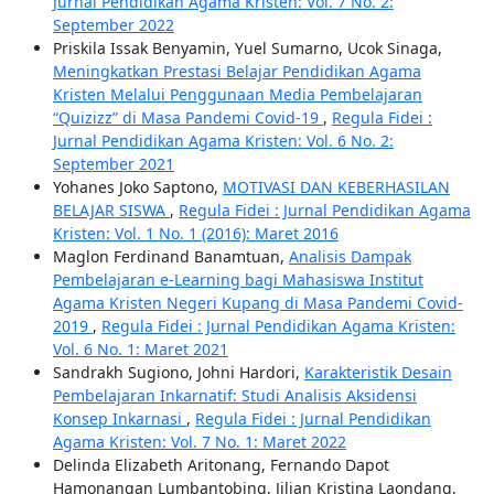
Jurnal Pendidikan Agama Kristen: Vol. 7 No. 2:
September 2022
Priskila Issak Benyamin, Yuel Sumarno, Ucok Sinaga,
Meningkatkan Prestasi Belajar Pendidikan Agama
Kristen Melalui Penggunaan Media Pembelajaran
“Quizizz” di Masa Pandemi Covid-19
,
Regula Fidei :
Jurnal Pendidikan Agama Kristen: Vol. 6 No. 2:
September 2021
Yohanes Joko Saptono,
MOTIVASI DAN KEBERHASILAN
BELAJAR SISWA
,
Regula Fidei : Jurnal Pendidikan Agama
Kristen: Vol. 1 No. 1 (2016): Maret 2016
Maglon Ferdinand Banamtuan,
Analisis Dampak
Pembelajaran e-Learning bagi Mahasiswa Institut
Agama Kristen Negeri Kupang di Masa Pandemi Covid-
2019
,
Regula Fidei : Jurnal Pendidikan Agama Kristen:
Vol. 6 No. 1: Maret 2021
Sandrakh Sugiono, Johni Hardori,
Karakteristik Desain
Pembelajaran Inkarnatif: Studi Analisis Aksidensi
Konsep Inkarnasi
,
Regula Fidei : Jurnal Pendidikan
Agama Kristen: Vol. 7 No. 1: Maret 2022
Delinda Elizabeth Aritonang, Fernando Dapot
Hamonangan Lumbantobing, Jilian Kristina Laondang,