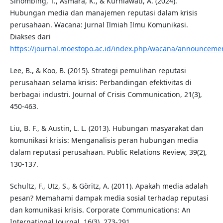
Sihombing, T., Asmara, K., & Kurniawati, A. (2024).
Hubungan media dan manajemen reputasi dalam krisis
perusahaan. Wacana: Jurnal Ilmiah Ilmu Komunikasi.
Diakses dari
https://journal.moestopo.ac.id/index.php/wacana/announceme
Lee, B., & Koo, B. (2015). Strategi pemulihan reputasi
perusahaan selama krisis: Perbandingan efektivitas di
berbagai industri. Journal of Crisis Communication, 21(3),
450-463.
Liu, B. F., & Austin, L. L. (2013). Hubungan masyarakat dan
komunikasi krisis: Menganalisis peran hubungan media
dalam reputasi perusahaan. Public Relations Review, 39(2),
130-137.
Schultz, F., Utz, S., & Göritz, A. (2011). Apakah media adalah
pesan? Memahami dampak media sosial terhadap reputasi
dan komunikasi krisis. Corporate Communications: An
International Journal, 16(3), 273-291.