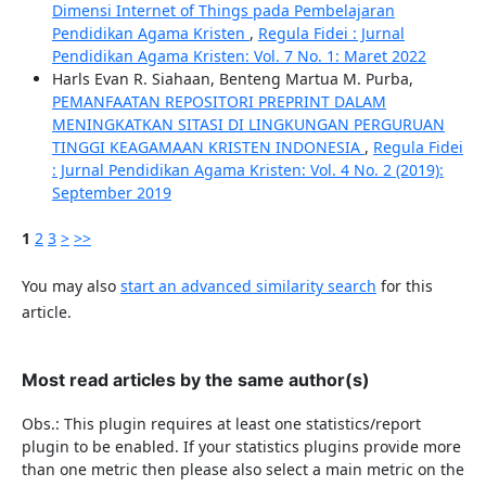
Dimensi Internet of Things pada Pembelajaran
Pendidikan Agama Kristen
,
Regula Fidei : Jurnal
Pendidikan Agama Kristen: Vol. 7 No. 1: Maret 2022
Harls Evan R. Siahaan, Benteng Martua M. Purba,
PEMANFAATAN REPOSITORI PREPRINT DALAM
MENINGKATKAN SITASI DI LINGKUNGAN PERGURUAN
TINGGI KEAGAMAAN KRISTEN INDONESIA
,
Regula Fidei
: Jurnal Pendidikan Agama Kristen: Vol. 4 No. 2 (2019):
September 2019
1
2
3
>
>>
You may also
start an advanced similarity search
for this
article.
Most read articles by the same author(s)
Obs.: This plugin requires at least one statistics/report
plugin to be enabled. If your statistics plugins provide more
than one metric then please also select a main metric on the