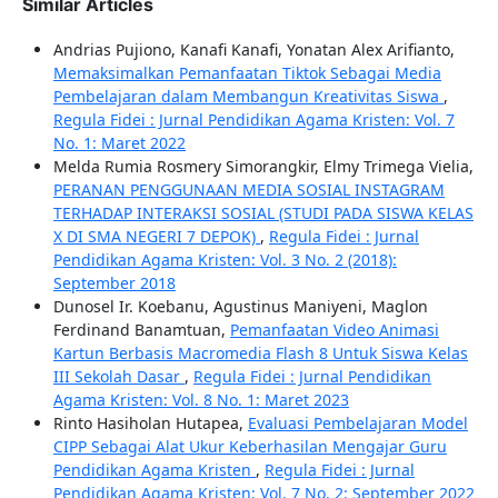
Similar Articles
Andrias Pujiono, Kanafi Kanafi, Yonatan Alex Arifianto,
Memaksimalkan Pemanfaatan Tiktok Sebagai Media
Pembelajaran dalam Membangun Kreativitas Siswa
,
Regula Fidei : Jurnal Pendidikan Agama Kristen: Vol. 7
No. 1: Maret 2022
Melda Rumia Rosmery Simorangkir, Elmy Trimega Vielia,
PERANAN PENGGUNAAN MEDIA SOSIAL INSTAGRAM
TERHADAP INTERAKSI SOSIAL (STUDI PADA SISWA KELAS
X DI SMA NEGERI 7 DEPOK)
,
Regula Fidei : Jurnal
Pendidikan Agama Kristen: Vol. 3 No. 2 (2018):
September 2018
Dunosel Ir. Koebanu, Agustinus Maniyeni, Maglon
Ferdinand Banamtuan,
Pemanfaatan Video Animasi
Kartun Berbasis Macromedia Flash 8 Untuk Siswa Kelas
III Sekolah Dasar
,
Regula Fidei : Jurnal Pendidikan
Agama Kristen: Vol. 8 No. 1: Maret 2023
Rinto Hasiholan Hutapea,
Evaluasi Pembelajaran Model
CIPP Sebagai Alat Ukur Keberhasilan Mengajar Guru
Pendidikan Agama Kristen
,
Regula Fidei : Jurnal
Pendidikan Agama Kristen: Vol. 7 No. 2: September 2022