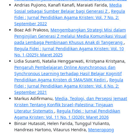
Andrias Pujiono, Kanafi Kanafi, Maraiati Farida,
Media
Sosial sebagai Sumber Belajar bagi Generasi Z
,
Regula
Fidei : Jurnal Pendidikan Agama Kristen: Vol. 7 No. 2:
September 2022
Boaz Adi Prakoso,
Mengembangkan Strategi Misi dalam
Penginjilan Generasi Z melalui Media Komunikasi Visual
pada Lembaga Pembinaan Khusus Anak di Tangerang
,
Regula Fidei : Jurnal Pendidikan Agama Kristen: Vol. 10
No. 1 (2025): Maret 2025
Lidia Susanti, Natalia Henggarwati, Kristyana Kristyana,
Pengaruh Pembelajaran Online Asynchronous dan
Synchronous Learning terhadap Hasil Belajar Kognitif
Pendidikan Agama Kristen di SMA/SMK Kediri
,
Regula
Fidei : Jurnal Pendidikan Agama Kristen: Vol. 6 No. 2:
September 2021
Markus Adifirmanu,
Media, Teologi, dan Persepsi Jemaat
Kristen Tentang Konflik Israel–Palestina: Tinjauan
Literatur Sistematis
,
Regula Fidei : Jurnal Pendidikan
Agama Kristen: Vol. 11 No. 1 (2026): Maret 2026
Binsar Hutasoit, Helen Farida, Tunggul Yulianto,
Handreas Hartono, Vitaurus Hendra,
Meneropong