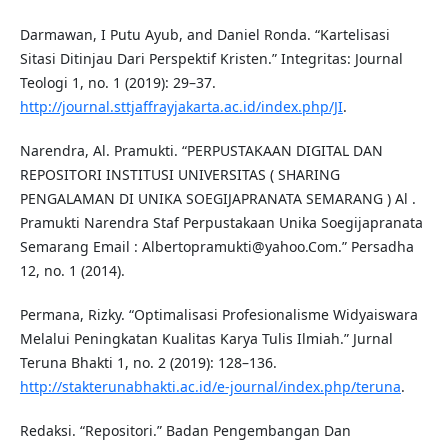
Darmawan, I Putu Ayub, and Daniel Ronda. “Kartelisasi
Sitasi Ditinjau Dari Perspektif Kristen.” Integritas: Journal
Teologi 1, no. 1 (2019): 29–37.
http://journal.sttjaffrayjakarta.ac.id/index.php/JI
.
Narendra, Al. Pramukti. “PERPUSTAKAAN DIGITAL DAN
REPOSITORI INSTITUSI UNIVERSITAS ( SHARING
PENGALAMAN DI UNIKA SOEGIJAPRANATA SEMARANG ) Al .
Pramukti Narendra Staf Perpustakaan Unika Soegijapranata
Semarang Email : Albertopramukti@yahoo.Com.” Persadha
12, no. 1 (2014).
Permana, Rizky. “Optimalisasi Profesionalisme Widyaiswara
Melalui Peningkatan Kualitas Karya Tulis Ilmiah.” Jurnal
Teruna Bhakti 1, no. 2 (2019): 128–136.
http://stakterunabhakti.ac.id/e-journal/index.php/teruna
.
Redaksi. “Repositori.” Badan Pengembangan Dan