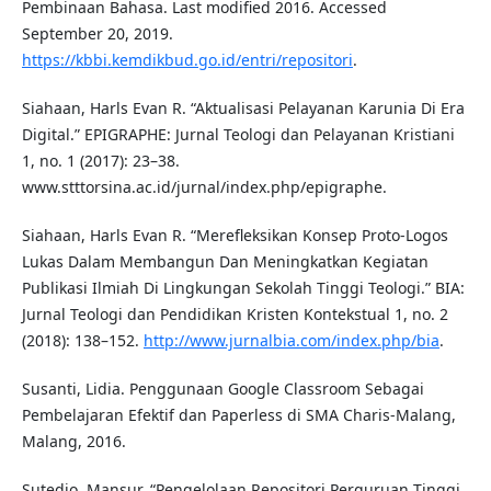
Pembinaan Bahasa. Last modified 2016. Accessed
September 20, 2019.
https://kbbi.kemdikbud.go.id/entri/repositori
.
Siahaan, Harls Evan R. “Aktualisasi Pelayanan Karunia Di Era
Digital.” EPIGRAPHE: Jurnal Teologi dan Pelayanan Kristiani
1, no. 1 (2017): 23–38.
www.stttorsina.ac.id/jurnal/index.php/epigraphe.
Siahaan, Harls Evan R. “Merefleksikan Konsep Proto-Logos
Lukas Dalam Membangun Dan Meningkatkan Kegiatan
Publikasi Ilmiah Di Lingkungan Sekolah Tinggi Teologi.” BIA:
Jurnal Teologi dan Pendidikan Kristen Kontekstual 1, no. 2
(2018): 138–152.
http://www.jurnalbia.com/index.php/bia
.
Susanti, Lidia. Penggunaan Google Classroom Sebagai
Pembelajaran Efektif dan Paperless di SMA Charis-Malang,
Malang, 2016.
Sutedjo, Mansur. “Pengelolaan Repositori Perguruan Tinggi