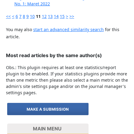
No. 1: Maret 2022
<<
<
6
7
8
9
10
11
12
13
14
15
>
>>
You may also
start an advanced similarity search
for this
article.
Most read articles by the same author(s)
Obs.: This plugin requires at least one statistics/report
plugin to be enabled. If your statistics plugins provide more
than one metric then please also select a main metric on the
admin's site settings page and/or on the journal manager's
settings pages.
MAKE A SUBMISSION
MAIN MENU