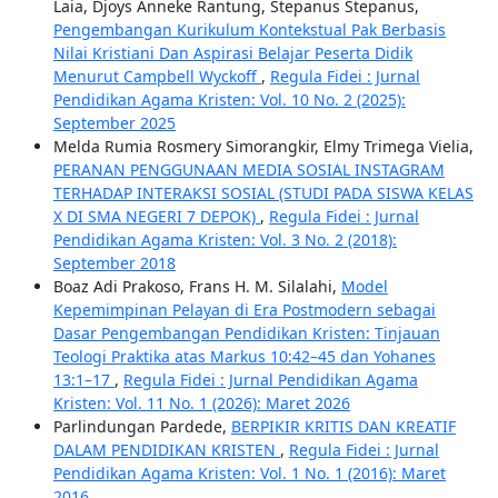
Laia, Djoys Anneke Rantung, Stepanus Stepanus,
Pengembangan Kurikulum Kontekstual Pak Berbasis
Nilai Kristiani Dan Aspirasi Belajar Peserta Didik
Menurut Campbell Wyckoff
,
Regula Fidei : Jurnal
Pendidikan Agama Kristen: Vol. 10 No. 2 (2025):
September 2025
Melda Rumia Rosmery Simorangkir, Elmy Trimega Vielia,
PERANAN PENGGUNAAN MEDIA SOSIAL INSTAGRAM
TERHADAP INTERAKSI SOSIAL (STUDI PADA SISWA KELAS
X DI SMA NEGERI 7 DEPOK)
,
Regula Fidei : Jurnal
Pendidikan Agama Kristen: Vol. 3 No. 2 (2018):
September 2018
Boaz Adi Prakoso, Frans H. M. Silalahi,
Model
Kepemimpinan Pelayan di Era Postmodern sebagai
Dasar Pengembangan Pendidikan Kristen: Tinjauan
Teologi Praktika atas Markus 10:42–45 dan Yohanes
13:1–17
,
Regula Fidei : Jurnal Pendidikan Agama
Kristen: Vol. 11 No. 1 (2026): Maret 2026
Parlindungan Pardede,
BERPIKIR KRITIS DAN KREATIF
DALAM PENDIDIKAN KRISTEN
,
Regula Fidei : Jurnal
Pendidikan Agama Kristen: Vol. 1 No. 1 (2016): Maret
2016