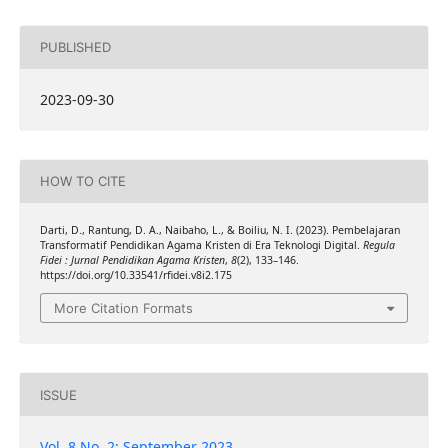
PUBLISHED
2023-09-30
HOW TO CITE
Darti, D., Rantung, D. A., Naibaho, L., & Boiliu, N. I. (2023). Pembelajaran
Transformatif Pendidikan Agama Kristen di Era Teknologi Digital.
Regula
Fidei : Jurnal Pendidikan Agama Kristen
,
8
(2), 133–146.
https://doi.org/10.33541/rfidei.v8i2.175
More Citation Formats
ISSUE
Vol. 8 No. 2: September 2023