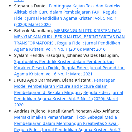
Stepanus Daniel,
Pentingnya Kajian Teks dan Konteks
Alkitab oleh Guru dalam Pembelajaran PAK
,
Regula
Fidei : Jurnal Pendidikan Agama Kristen: Vol. 5 No. 1
(2020): Maret 2020
Belferik Manullang,
MEMBANGUN LPTK KRISTEN DAN
MENYIAPKAN GURU BERKUALITAS, BERINTEGRITAS DAN
TRANSFORMATORIS
,
Regula Fidei : Jurnal Pendidikan
Agama Kristen: Vol. 1 No. 1 (2016): Maret 2016
Syalam Hendky Hasugian, Johanes Waldes Hasugian,
Spiritualitas Pendidik Kristen dalam Pembentukan
Karakter Peserta Didik
,
Regula Fidei : Jurnal Pendidikan
Agama Kristen: Vol. 6 No. 1: Maret 2021
I Putu Ayub Darmawan, Diana Kristanti,
Penerapan
Model Pembelajaran Picture and Picture dalam
Pembelajaran di Sekolah Minggu
,
Regula Fidei : Jurnal
Pendidikan Agama Kristen: Vol. 5 No. 1 (2020): Maret
2020
Andrias Pujiono, Kanafi Kanafi, Yonatan Alex Arifianto,
Memaksimalkan Pemanfaatan Tiktok Sebagai Media
Pembelajaran dalam Membangun Kreativitas Siswa
,
Regula Fidei : Jurnal Pendidikan Agama Kristen: Vol. 7