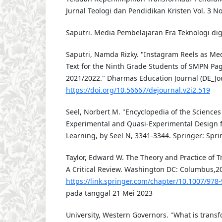
Jurnal Teologi dan Pendidikan Kristen Vol. 3 No
Saputri. Media Pembelajaran Era Teknologi digi
Saputri, Namda Rizky. "Instagram Reels as Med
Text for the Ninth Grade Students of SMPN P
2021/2022." Dharmas Education Journal (DE_Jou
https://doi.org/10.56667/dejournal.v2i2.519
Seel, Norbert M. "Encyclopedia of the Sciences 
Experimental and Quasi-Experimental Design 
Learning, by Seel N, 3341-3344. Springer: Spri
Taylor, Edward W. The Theory and Practice of T
A Critical Review. Washington DC: Columbus,20
https://link.springer.com/chapter/10.1007/978
pada tanggal 21 Mei 2023
University, Western Governors. "What is trans