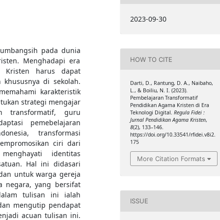
2023-09-30
 sumbangsih pada dunia
HOW TO CITE
isten. Menghadapi era
a Kristen harus dapat
 khususnya di sekolah.
Darti, D., Rantung, D. A., Naibaho,
L., & Boiliu, N. I. (2023).
memahami karakteristik
Pembelajaran Transformatif
tukan strategi mengajar
Pendidikan Agama Kristen di Era
n transformatif, guru
Teknologi Digital.
Regula Fidei :
Jurnal Pendidikan Agama Kristen
,
aptasi pemebelajaran
8
(2), 133–146.
onesia, transformasi
https://doi.org/10.33541/rfidei.v8i2.
175
mempromosikan ciri dari
menghayati identitas
More Citation Formats
atuan. Hal ini didasari
 dan untuk warga gereja
negara, yang bersifat
lam tulisan ini ialah
ISSUE
 dan mengutip pendapat
njadi acuan tulisan ini.