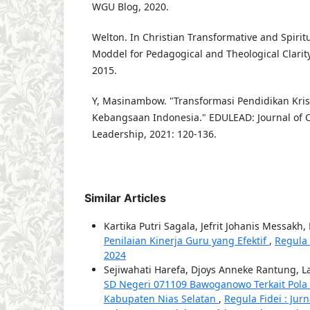
WGU Blog, 2020.
Welton. In Christian Transformative and Spirit
Moddel for Pedagogical and Theological Clarity
2015.
Y, Masinambow. "Transformasi Pendidikan Kri
Kebangsaan Indonesia." EDULEAD: Journal of C
Leadership, 2021: 120-136.
Similar Articles
Kartika Putri Sagala, Jefrit Johanis Messakh,
Penilaian Kinerja Guru yang Efektif
,
Regula 
2024
Sejiwahati Harefa, Djoys Anneke Rantung, 
SD Negeri 071109 Bawoganowo Terkait Pol
Kabupaten Nias Selatan
,
Regula Fidei : Jur