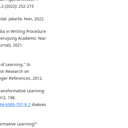
.2 (2022): 252-273
tal. Jakarta: Non, 2022.
ia in Writing Procedure
ageruyung Academic Year
rnal), 2021.
of Learning." In
for Research on
nger References, 2012.
ransformative Learning:
12, 198.
-94-6300-797-9_2
diakses
formative Learning?"