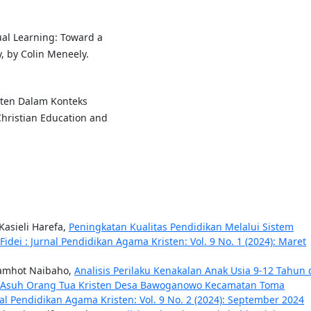
ual Learning: Toward a
, by Colin Meneely.
sten Dalam Konteks
hristian Education and
 Kasieli Harefa,
Peningkatan Kualitas Pendidikan Melalui Sistem
Fidei : Jurnal Pendidikan Agama Kristen: Vol. 9 No. 1 (2024): Maret
Lamhot Naibaho,
Analisis Perilaku Kenakalan Anak Usia 9-12 Tahun 
a Asuh Orang Tua Kristen Desa Bawoganowo Kecamatan Toma
nal Pendidikan Agama Kristen: Vol. 9 No. 2 (2024): September 2024