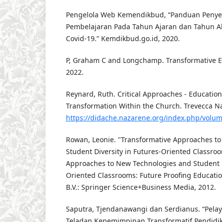
Pengelola Web Kemendikbud, “Panduan Peny
Pembelajaran Pada Tahun Ajaran dan Tahun A
Covid-19.” Kemdikbud.go.id, 2020.
P, Graham C and Longchamp. Transformative Edu
2022.
Reynard, Ruth. Critical Approaches - Educatio
Transformation Within the Church. Trevecca Na
https://didache.nazarene.org/index.php/volum
Rowan, Leonie. "Transformative Approaches t
Student Diversity in Futures-Oriented Classroo
Approaches to New Technologies and Student D
Oriented Classrooms: Future Proofing Educati
B.V.: Springer Science+Business Media, 2012.
Saputra, Tjendanawangi dan Serdianus. “Pela
Teladan Kepemimpinan Transformatif Pendidik