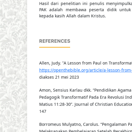
Hasil dari penelitian ini penulis menyimpu
PAK adalah membawa peserta didik untuk
kepada kasih Allah dalam Kristus.
REFERENCES
Allen, Judy. "A Lesson from Paul on Transformat
https://openthebible.org/article/a-lesson-from
diakses 21 mei 2023
Amon, Sensius Karlau dkk. “Pendidikan Agama 
Pedagogik Transformatif Pada Era Revolusi Ind
Matius 11:28-30”. Journal of Christian Education
147
Borromeus Mulyatno, Carolus. “Pengalaman P
Melaksanakan Pembelajaran Setelah Berakhir