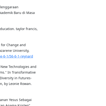
elenggaraan
kademik Baru di Masa
cation. taylor francis,
n for Change and
zarene University,
e-6-1/56-6-1-reynard
o New Technologies and
ms." In Transformative
iversity in Futures-
on, by Leonie Rowan.
yanan Yesus Sebagai
an Agama Kristen”.