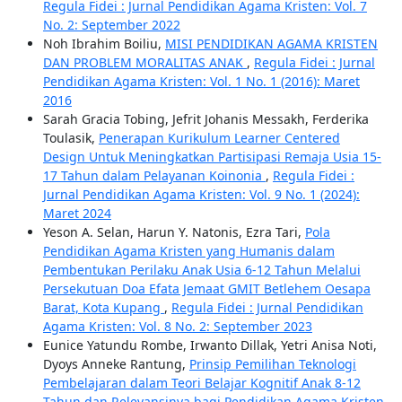
Regula Fidei : Jurnal Pendidikan Agama Kristen: Vol. 7
No. 2: September 2022
Noh Ibrahim Boiliu,
MISI PENDIDIKAN AGAMA KRISTEN
DAN PROBLEM MORALITAS ANAK
,
Regula Fidei : Jurnal
Pendidikan Agama Kristen: Vol. 1 No. 1 (2016): Maret
2016
Sarah Gracia Tobing, Jefrit Johanis Messakh, Ferderika
Toulasik,
Penerapan Kurikulum Learner Centered
Design Untuk Meningkatkan Partisipasi Remaja Usia 15-
17 Tahun dalam Pelayanan Koinonia
,
Regula Fidei :
Jurnal Pendidikan Agama Kristen: Vol. 9 No. 1 (2024):
Maret 2024
Yeson A. Selan, Harun Y. Natonis, Ezra Tari,
Pola
Pendidikan Agama Kristen yang Humanis dalam
Pembentukan Perilaku Anak Usia 6-12 Tahun Melalui
Persekutuan Doa Efata Jemaat GMIT Betlehem Oesapa
Barat, Kota Kupang
,
Regula Fidei : Jurnal Pendidikan
Agama Kristen: Vol. 8 No. 2: September 2023
Eunice Yatundu Rombe, Irwanto Dillak, Yetri Anisa Noti,
Dyoys Anneke Rantung,
Prinsip Pemilihan Teknologi
Pembelajaran dalam Teori Belajar Kognitif Anak 8-12
Tahun dan Relevansinya bagi Pendidikan Agama Kristen