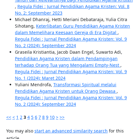
,
Regula Fidei : Jurnal Pendidikan Agama Kristen: Vol. 8
No. 2: September 2023
Michael Dhanraj, Hetti Meriani Debataraja, Yulia Citra
Sihotang,
Keterlibatan Guru Pendidikan Agama Kristen
dalam Memelihara Keesaan Gereja di Era Digital
,
Regula Fidei : Jurnal Pendidikan Agama Kristen: Vol. 9
No. 2 (2024): September 2024
Graseila Kristiantia, Jacob Daan Engel, Suwarto Adi,
Pendidikan Agama Kristen dalam Pendampingan
terhadap Orang Tua yang Mengalami Empty-Nest
,
Regula Fidei : Jurnal Pendidikan Agama Kristen: Vol. 9
No. 1 (2024): Maret 2024
Yuliani Mendrofa,
Transformasi Spiritual melalui
Pendidikan Agama Kristen untuk Orang Dewasa
,
Regula Fidei : Jurnal Pendidikan Agama Kristen: Vol. 9
No. 2 (2024): September 2024
<<
<
1
2
3
4
5
6
7
8
9
10
>
>>
You may also
start an advanced similarity search
for this
article.