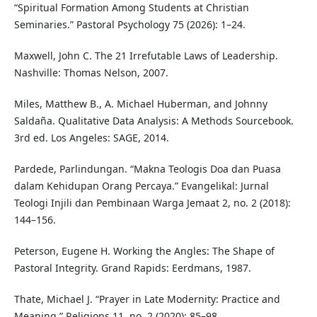
“Spiritual Formation Among Students at Christian
Seminaries.” Pastoral Psychology 75 (2026): 1–24.
Maxwell, John C. The 21 Irrefutable Laws of Leadership.
Nashville: Thomas Nelson, 2007.
Miles, Matthew B., A. Michael Huberman, and Johnny
Saldaña. Qualitative Data Analysis: A Methods Sourcebook.
3rd ed. Los Angeles: SAGE, 2014.
Pardede, Parlindungan. “Makna Teologis Doa dan Puasa
dalam Kehidupan Orang Percaya.” Evangelikal: Jurnal
Teologi Injili dan Pembinaan Warga Jemaat 2, no. 2 (2018):
144–156.
Peterson, Eugene H. Working the Angles: The Shape of
Pastoral Integrity. Grand Rapids: Eerdmans, 1987.
Thate, Michael J. “Prayer in Late Modernity: Practice and
Meaning.” Religions 11, no. 2 (2020): 85–98.