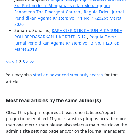
Era Postmodern: Menganalisa dan Menanggapi
Fenomena The Emergent Church
,
Regula Fidei : Jurnal
Pendidikan Agama Kristen: Vol. 11 No. 1 (2026): Maret
2026
Sunarno Sunarno,
KARAKTERISTIK KARUNIA-KARUNIA
ROH BERDASARKAN 1 KORINTUS 12
,
Regula Fidei :
Jurnal Pendidikan Agama Kristen: Vol. 3 No. 1 (2018):
Maret 2018
<<
<
1
2
3
>
>>
You may also
start an advanced similarity search
for this
article.
Most read articles by the same author(s)
Obs.: This plugin requires at least one statistics/report
plugin to be enabled. If your statistics plugins provide more
than one metric then please also select a main metric on the
admin's site settings page and/or on the journal manager's