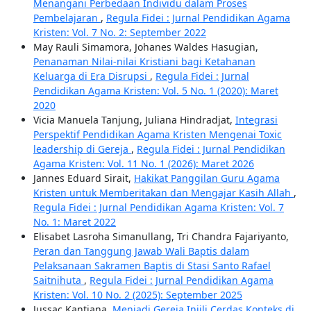
Menangani Perbedaan Individu dalam Proses
Pembelajaran
,
Regula Fidei : Jurnal Pendidikan Agama
Kristen: Vol. 7 No. 2: September 2022
May Rauli Simamora, Johanes Waldes Hasugian,
Penanaman Nilai-nilai Kristiani bagi Ketahanan
Keluarga di Era Disrupsi
,
Regula Fidei : Jurnal
Pendidikan Agama Kristen: Vol. 5 No. 1 (2020): Maret
2020
Vicia Manuela Tanjung, Juliana Hindradjat,
Integrasi
Perspektif Pendidikan Agama Kristen Mengenai Toxic
leadership di Gereja
,
Regula Fidei : Jurnal Pendidikan
Agama Kristen: Vol. 11 No. 1 (2026): Maret 2026
Jannes Eduard Sirait,
Hakikat Panggilan Guru Agama
Kristen untuk Memberitakan dan Mengajar Kasih Allah
,
Regula Fidei : Jurnal Pendidikan Agama Kristen: Vol. 7
No. 1: Maret 2022
Elisabet Lasroha Simanullang, Tri Chandra Fajariyanto,
Peran dan Tanggung Jawab Wali Baptis dalam
Pelaksanaan Sakramen Baptis di Stasi Santo Rafael
Saitnihuta
,
Regula Fidei : Jurnal Pendidikan Agama
Kristen: Vol. 10 No. 2 (2025): September 2025
Jussac Kantjana,
Menjadi Gereja Injili Cerdas Konteks di