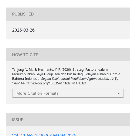
PUBLISHED
2026-03-26
HOW TO CITE
Tanjung, V. M., & Hermanto, Y. P. (2026). Strategi Pastoral dalam
Menumbuhkan Gaya Hidup Doa dan Puasa Bagi Pelayan Tuhan di Gereja
Bahtera Indonesia.
Regula Fidei : Jurnal Pendidikan Agama Kristen
,
11
(1),
149–164. https://doi.org/10.33541/rfidei.v11i1.321
More Citation Formats
ISSUE
Vol. 11 No. 1 (2026): Maret 2026