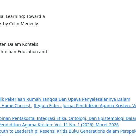
ual Learning: Toward a
, by Colin Meneely.
sten Dalam Konteks
hristian Education and
lik Pekerjaan Rumah Tangga Dan Upaya Penyelesaiannya Dalam
er Home Chores)
,
Regula Fidei : Jurnal Pendidikan Agama Kristen: Vo
inan Pentakosta: Integrasi Etika, Ontologi, Dan Epistemologi Dal
 Pendidikan Agama Kristen: Vol. 11 No. 1 (2026): Maret 2026
uth to Leadership: Resensi Kritis Buku Generations dalam Perspek