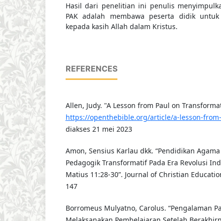
Hasil dari penelitian ini penulis menyimpu
PAK adalah membawa peserta didik untuk
kepada kasih Allah dalam Kristus.
REFERENCES
Allen, Judy. "A Lesson from Paul on Transformat
https://openthebible.org/article/a-lesson-from
diakses 21 mei 2023
Amon, Sensius Karlau dkk. “Pendidikan Agama 
Pedagogik Transformatif Pada Era Revolusi Ind
Matius 11:28-30”. Journal of Christian Education
147
Borromeus Mulyatno, Carolus. “Pengalaman P
Melaksanakan Pembelajaran Setelah Berakhir