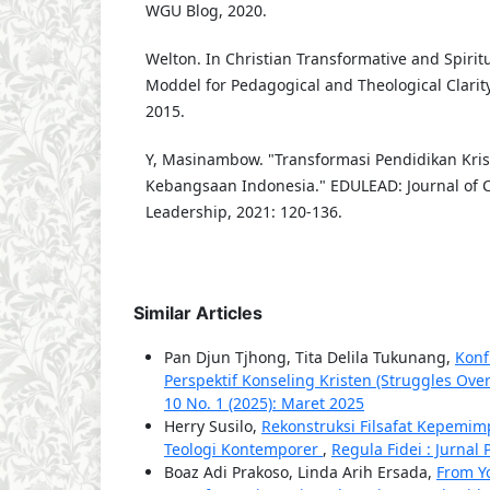
WGU Blog, 2020.
Welton. In Christian Transformative and Spirit
Moddel for Pedagogical and Theological Clarity
2015.
Y, Masinambow. "Transformasi Pendidikan Kri
Kebangsaan Indonesia." EDULEAD: Journal of C
Leadership, 2021: 120-136.
Similar Articles
Pan Djun Tjhong, Tita Delila Tukunang,
Konf
Perspektif Konseling Kristen (Struggles Ov
10 No. 1 (2025): Maret 2025
Herry Susilo,
Rekonstruksi Filsafat Kepemimp
Teologi Kontemporer
,
Regula Fidei : Jurnal
Boaz Adi Prakoso, Linda Arih Ersada,
From Yo