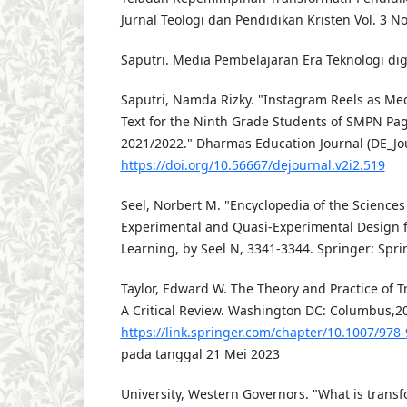
Jurnal Teologi dan Pendidikan Kristen Vol. 3 No
Saputri. Media Pembelajaran Era Teknologi digi
Saputri, Namda Rizky. "Instagram Reels as Med
Text for the Ninth Grade Students of SMPN P
2021/2022." Dharmas Education Journal (DE_Jou
https://doi.org/10.56667/dejournal.v2i2.519
Seel, Norbert M. "Encyclopedia of the Sciences 
Experimental and Quasi-Experimental Design 
Learning, by Seel N, 3341-3344. Springer: Spri
Taylor, Edward W. The Theory and Practice of T
A Critical Review. Washington DC: Columbus,20
https://link.springer.com/chapter/10.1007/978
pada tanggal 21 Mei 2023
University, Western Governors. "What is trans