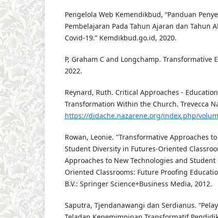
Pengelola Web Kemendikbud, “Panduan Peny
Pembelajaran Pada Tahun Ajaran dan Tahun A
Covid-19.” Kemdikbud.go.id, 2020.
P, Graham C and Longchamp. Transformative Edu
2022.
Reynard, Ruth. Critical Approaches - Educatio
Transformation Within the Church. Trevecca Na
https://didache.nazarene.org/index.php/volum
Rowan, Leonie. "Transformative Approaches t
Student Diversity in Futures-Oriented Classroo
Approaches to New Technologies and Student D
Oriented Classrooms: Future Proofing Educati
B.V.: Springer Science+Business Media, 2012.
Saputra, Tjendanawangi dan Serdianus. “Pela
Teladan Kepemimpinan Transformatif Pendidik