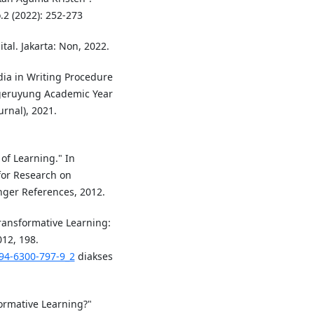
.2 (2022): 252-273
tal. Jakarta: Non, 2022.
ia in Writing Procedure
ageruyung Academic Year
rnal), 2021.
of Learning." In
for Research on
nger References, 2012.
ransformative Learning:
12, 198.
-94-6300-797-9_2
diakses
formative Learning?"