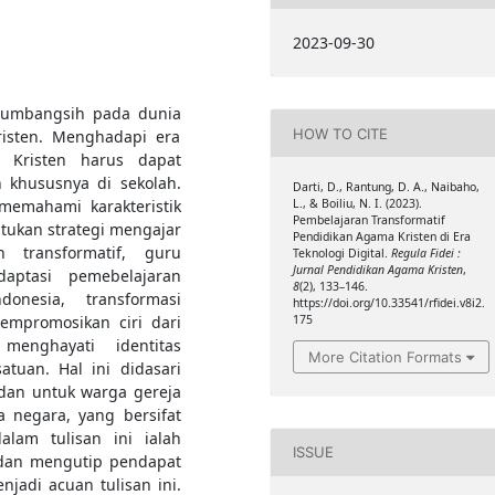
2023-09-30
 sumbangsih pada dunia
HOW TO CITE
isten. Menghadapi era
a Kristen harus dapat
 khususnya di sekolah.
Darti, D., Rantung, D. A., Naibaho,
L., & Boiliu, N. I. (2023).
memahami karakteristik
Pembelajaran Transformatif
tukan strategi mengajar
Pendidikan Agama Kristen di Era
n transformatif, guru
Teknologi Digital.
Regula Fidei :
Jurnal Pendidikan Agama Kristen
,
aptasi pemebelajaran
8
(2), 133–146.
onesia, transformasi
https://doi.org/10.33541/rfidei.v8i2.
175
mempromosikan ciri dari
menghayati identitas
More Citation Formats
atuan. Hal ini didasari
 dan untuk warga gereja
negara, yang bersifat
lam tulisan ini ialah
ISSUE
 dan mengutip pendapat
njadi acuan tulisan ini.