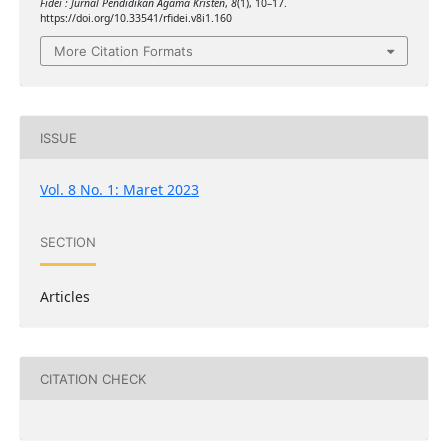
Fidei : Jurnal Pendidikan Agama Kristen
,
8
(1), 10–17.
https://doi.org/10.33541/rfidei.v8i1.160
More Citation Formats
ISSUE
Vol. 8 No. 1: Maret 2023
SECTION
Articles
CITATION CHECK