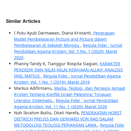
Similar Articles
I Putu Ayub Darmawan, Diana Kristanti,
Penerapan
Model Pembelajaran Picture and Picture dalam
Pembelajaran di Sekolah Minggu
,
Regula Fidei : Jurnal
Pendidikan Agama Kristen: Vol. 5 No. 1 (2020): Maret
2020
Phanny Tandy K, Tianggur Rospita Siagian,
KARAKTER
PENDIDIK DAN NILAI-NILAI KERAJAAN ALLAH: ANALISIS
INJIL MATIUS
,
Regula Fidei : Jurnal Pendidikan Agama
Kristen: Vol. 1 No. 1 (2016): Maret 2016
Markus Adifirmanu,
Media, Teologi, dan Persepsi Jemaat
Kristen Tentang Konflik Israel–Palestina: Tinjauan
Literatur Sistematis
,
Regula Fidei : Jurnal Pendidikan
Agama Kristen: Vol. 11 No. 1 (2026): Maret 2026
Noh Ibrahim Boiliu, Otieli Harefa,
PENDEKATAN HORST
DIETRICH PREUSS DAN GERHARD VON RAD DALAM
METODOLOGI TEOLOGI PERJANJIAN LAMA
,
Regula Fidei