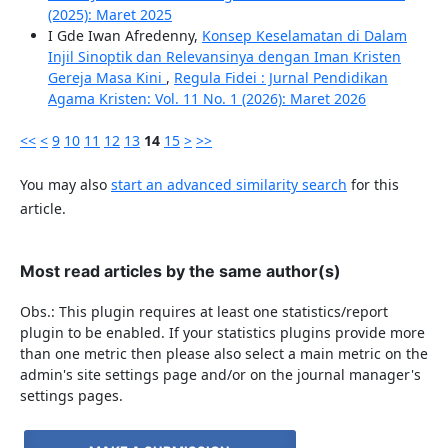
(2025): Maret 2025
I Gde Iwan Afredenny,
Konsep Keselamatan di Dalam
Injil Sinoptik dan Relevansinya dengan Iman Kristen
Gereja Masa Kini
,
Regula Fidei : Jurnal Pendidikan
Agama Kristen: Vol. 11 No. 1 (2026): Maret 2026
<<
<
9
10
11
12
13
14
15
>
>>
You may also
start an advanced similarity search
for this
article.
Most read articles by the same author(s)
Obs.: This plugin requires at least one statistics/report
plugin to be enabled. If your statistics plugins provide more
than one metric then please also select a main metric on the
admin's site settings page and/or on the journal manager's
settings pages.