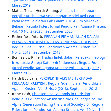
: Jurnal Pendidikan Agama Kristen: Vol. 4 No. 1 (2019):
Maret 2019
Matius Timan Herdi Ginting,
Analisis Kemampuan
Berpikir Kritis Siswa Sma Dengan Model Red Pearson
Pada Mata Pelajaran Pak Dalam Kurikulum Merdeka
Belajar
,
Regula Fidei : Jurnal Pendidikan Agama Kristen:
Vol. 10 No. 2 (2025): September 2025
Esther Rela Intarti,
PERANAN FIRMAN ALLAH DALAM
PELAYANAN KONSELING PASTORAL YANG HOLISTIK
,
Regula Fidei : Jurnal Pendidikan Agama Kristen: Vol. 3
No. 2 (2018): September 2018
Bonifasius, Rinie,
Tradisi Imlek dalam Perspektif Teologi
Inkulturasi Gereja Katolik di Indonesia
,
Regula Fidei :
Jurnal Pendidikan Agama Kristen: Vol. 11 No. 1 (2026):
Maret 2026
Hardi Budiyana,
PERSPEKTIF ALKITAB TERHADAP
KELUARGA KRISTEN
,
Regula Fidei : Jurnal Pendidikan
Agama Kristen: Vol. 3 No. 2 (2018): September 2018
Irene Hakh,
Philosophical Methods in Christian
Religious Education: Answering the Challenges of The
Alpha Generation Facing the Era of Society 5.0
,
Regula
Fidei : Jurnal Pendidikan Agama Kristen: Vol. 10 No. 1