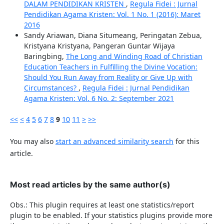
DALAM PENDIDIKAN KRISTEN
,
Regula Fidei : Jurnal
Pendidikan Agama Kristen: Vol. 1 No. 1 (2016): Maret
2016
Sandy Ariawan, Diana Situmeang, Peringatan Zebua,
Kristyana Kristyana, Pangeran Guntar Wijaya
Baringbing,
The Long and Winding Road of Christian
Education Teachers in Fulfilling the Divine Vocation:
Should You Run Away from Reality or Give Up with
Circumstances?
,
Regula Fidei : Jurnal Pendidikan
Agama Kristen: Vol. 6 No. 2: September 2021
<<
<
4
5
6
7
8
9
10
11
>
>>
You may also
start an advanced similarity search
for this
article.
Most read articles by the same author(s)
Obs.: This plugin requires at least one statistics/report
plugin to be enabled. If your statistics plugins provide more