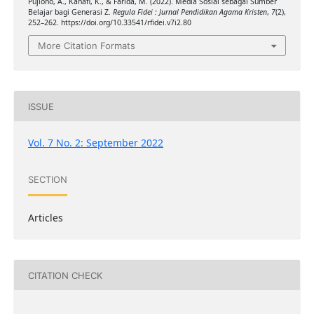
Pujiono, A., Kanafi, K., & Farida, M. (2022). Media Sosial sebagai Sumber
Belajar bagi Generasi Z.
Regula Fidei : Jurnal Pendidikan Agama Kristen
,
7
(2),
252–262. https://doi.org/10.33541/rfidei.v7i2.80
More Citation Formats
ISSUE
Vol. 7 No. 2: September 2022
SECTION
Articles
CITATION CHECK