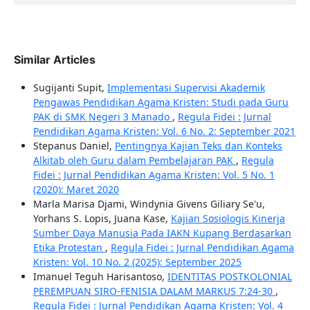
Similar Articles
Sugijanti Supit,
Implementasi Supervisi Akademik
Pengawas Pendidikan Agama Kristen: Studi pada Guru
PAK di SMK Negeri 3 Manado
,
Regula Fidei : Jurnal
Pendidikan Agama Kristen: Vol. 6 No. 2: September 2021
Stepanus Daniel,
Pentingnya Kajian Teks dan Konteks
Alkitab oleh Guru dalam Pembelajaran PAK
,
Regula
Fidei : Jurnal Pendidikan Agama Kristen: Vol. 5 No. 1
(2020): Maret 2020
Marla Marisa Djami, Windynia Givens Giliary Se'u,
Yorhans S. Lopis, Juana Kase,
Kajian Sosiologis Kinerja
Sumber Daya Manusia Pada IAKN Kupang Berdasarkan
Etika Protestan
,
Regula Fidei : Jurnal Pendidikan Agama
Kristen: Vol. 10 No. 2 (2025): September 2025
Imanuel Teguh Harisantoso,
IDENTITAS POSTKOLONIAL
PEREMPUAN SIRO-FENISIA DALAM MARKUS 7:24-30
,
Regula Fidei : Jurnal Pendidikan Agama Kristen: Vol. 4