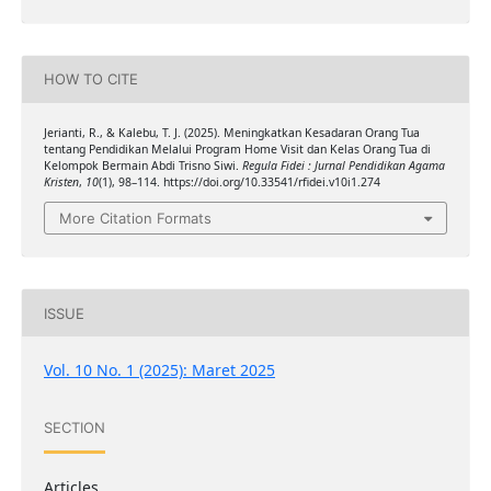
HOW TO CITE
Jerianti, R., & Kalebu, T. J. (2025). Meningkatkan Kesadaran Orang Tua
tentang Pendidikan Melalui Program Home Visit dan Kelas Orang Tua di
Kelompok Bermain Abdi Trisno Siwi.
Regula Fidei : Jurnal Pendidikan Agama
Kristen
,
10
(1), 98–114. https://doi.org/10.33541/rfidei.v10i1.274
More Citation Formats
ISSUE
Vol. 10 No. 1 (2025): Maret 2025
SECTION
Articles