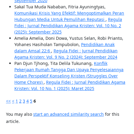
September 2020
Sakal Tua Muda Nababan, Fitria Ayuningtyas,
Komunikasi Krisis Yang Efektif: Mengoptimalkan Peran
Hubungan Media Untuk Pemulihan Reputasi
,
Regula
Fidei : Jurnal Pendidikan Agama Kristen: Vol. 10 No. 2
(2025): September 2025
Amelia Amelia, Doni Dowa, Yustus Selan, Robi Prianto,
Yohanes Hasiholan Tampubolon,
Pendidikan Anak
dalam Amsal 22:6
,
Regula Fidei : Jurnal Pendidikan
Agama Kristen: Vol. 9 No. 2 (2024): September 2024
Pan Djun Tjhong, Tita Delila Tukunang,
Konflik
Pekerjaan Rumah Tangga Dan Upaya Penyelesaiannya
Dalam Perspektif Konseling Kristen (Struggles Over
Home Chores)
,
Regula Fidei : Jurnal Pendidikan Agama
Kristen: Vol. 10 No. 1 (2025): Maret 2025
<<
<
1
2
3
4
5
6
You may also
start an advanced similarity search
for this
article.