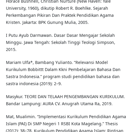
Horace Bushnell, Christian Nurture (New Haven: Yale
University, 1960), dikutip Robert R. Boehlke. Sejarah
Perkembangan Pikiran Dan Praktek Pendidikan Agama
Kristen. Jakarta: BPK Gunung Mulia, 2005.
I Putu Ayub Darmawan. Dasar Dasar Mengajar Sekolah
Minggu. Jawa Tengah: Sekolah Tinggi Teologi Simpson,
2015.
Mariam Ulfa*, Bambang Yulianto. “Relevansi Model
Kurikulum Bobbittt Dalam Kkni Pembelajaran Bahasa Dan
Sastra Indonesia.” program studi pendidikan bahasa dan
sastra indonesia (2019): 2–9.
Masykur. TEORI DAN TELAAH PENGEMBANGAN KURIKULUM.
Bandar Lampung: AURA CV. Anugrah Utama Ra, 2019.
Mat, Mualimin. “Implementasi Kurikulum Pendidikan Agama
Islam (PAI) Di SMP Negeri 1 RSBI Kota Magelang.” Thesis
(2012): 38–78. Kurikulum Pendidikan Agama Islam; Rintisan