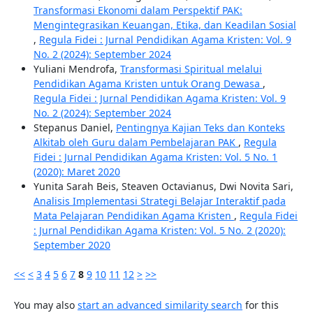
Transformasi Ekonomi dalam Perspektif PAK:
Mengintegrasikan Keuangan, Etika, dan Keadilan Sosial
,
Regula Fidei : Jurnal Pendidikan Agama Kristen: Vol. 9
No. 2 (2024): September 2024
Yuliani Mendrofa,
Transformasi Spiritual melalui
Pendidikan Agama Kristen untuk Orang Dewasa
,
Regula Fidei : Jurnal Pendidikan Agama Kristen: Vol. 9
No. 2 (2024): September 2024
Stepanus Daniel,
Pentingnya Kajian Teks dan Konteks
Alkitab oleh Guru dalam Pembelajaran PAK
,
Regula
Fidei : Jurnal Pendidikan Agama Kristen: Vol. 5 No. 1
(2020): Maret 2020
Yunita Sarah Beis, Steaven Octavianus, Dwi Novita Sari,
Analisis Implementasi Strategi Belajar Interaktif pada
Mata Pelajaran Pendidikan Agama Kristen
,
Regula Fidei
: Jurnal Pendidikan Agama Kristen: Vol. 5 No. 2 (2020):
September 2020
<<
<
3
4
5
6
7
8
9
10
11
12
>
>>
You may also
start an advanced similarity search
for this