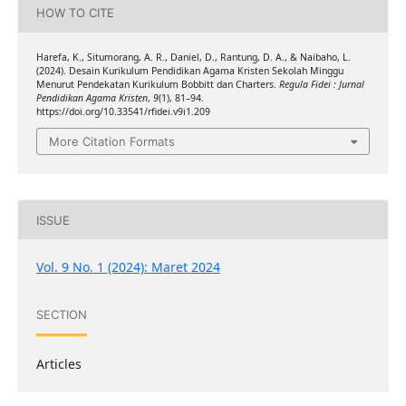
HOW TO CITE
Harefa, K., Situmorang, A. R., Daniel, D., Rantung, D. A., & Naibaho, L.
(2024). Desain Kurikulum Pendidikan Agama Kristen Sekolah Minggu
Menurut Pendekatan Kurikulum Bobbitt dan Charters.
Regula Fidei : Jurnal
Pendidikan Agama Kristen
,
9
(1), 81–94.
https://doi.org/10.33541/rfidei.v9i1.209
More Citation Formats
ISSUE
Vol. 9 No. 1 (2024): Maret 2024
SECTION
Articles