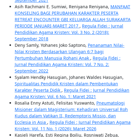
September 2021
Asih Rachmani E. Sumiwi, Reniyana Reniyana,
MANFAAT
KONSELING BAGI PERUBAHAN KARAKTER PESERTA
RETREAT ENCOUNTER GBI KELUARGA ALLAH SURAKARTA
PERIODE JANUARI-MARET 2017
,
Regula Fidei : Jurnal
Pendidikan Agama Kristen: Vol. 3 No. 2 (2018):
September 2018
Deny Samly, Yohanes Joko Saptono,
Penanaman Nilai-
Nilai Kristen Berdasarkan Ulangan 6:7 bagi
Pertumbuhan Manusia Rohani Anak
,
Regula Fidei :
Jurnal Pendidikan Agama Kristen: Vol. 7 No. 2:
September 2022
Syalam Hendky Hasugian, Johanes Waldes Hasugian,
Spiritualitas Pendidik Kristen dalam Pembentukan
Karakter Peserta Didik
,
Regula Fidei : Jurnal Pendidikan
Agama Kristen: Vol. 6 No. 1: Maret 2021
Rosalia Enny Astuti, Felisitas Yuswanto,
Pneumatologi
Misioner dalam Magisterium: Kehadiran Universal Roh
Kudus dalam Vatikan II, Redemptoris Missio, dan
Ecclesia in Asia
,
Regula Fidei : Jurnal Pendidikan Agama
Kristen: Vol. 11 No. 1 (2026): Maret 2026
Kasieli Harefa, Esti Regina Boiliu, Rosniwati Zebua,