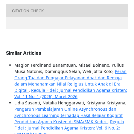
CITATION CHECK
Similar Articles
Maglon Ferdinand Banamtuan, Misael Boineno, Yulius
Musa Natonis, Dominggus Selan, Weli Jofita Koto,
Peran
Orang Tua dan Pengajar Pelayanan Anak dan Remaja
dalam Menanamkan Nilai Religius Untuk Anak di Era
Digital
,
Regula Fidei : Jurnal Pendidikan Agama Kristen:
Vol. 11 No. 1 (2026): Maret 2026
Lidia Susanti, Natalia Henggarwati, Kristyana Kristyana,
Pengaruh Pembelajaran Online Asynchronous dan
Synchronous Learning terhadap Hasil Belajar Kognitif
Pendidikan Agama Kristen di SMA/SMK Kediri
,
Regula
Fidei : Jurnal Pendidikan Agama Kristen: Vol. 6 No. 2: