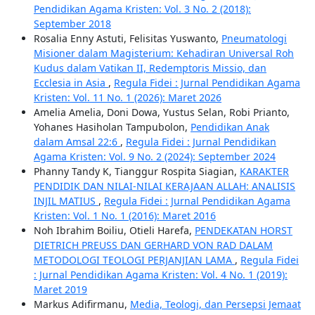
Pendidikan Agama Kristen: Vol. 3 No. 2 (2018):
September 2018
Rosalia Enny Astuti, Felisitas Yuswanto,
Pneumatologi
Misioner dalam Magisterium: Kehadiran Universal Roh
Kudus dalam Vatikan II, Redemptoris Missio, dan
Ecclesia in Asia
,
Regula Fidei : Jurnal Pendidikan Agama
Kristen: Vol. 11 No. 1 (2026): Maret 2026
Amelia Amelia, Doni Dowa, Yustus Selan, Robi Prianto,
Yohanes Hasiholan Tampubolon,
Pendidikan Anak
dalam Amsal 22:6
,
Regula Fidei : Jurnal Pendidikan
Agama Kristen: Vol. 9 No. 2 (2024): September 2024
Phanny Tandy K, Tianggur Rospita Siagian,
KARAKTER
PENDIDIK DAN NILAI-NILAI KERAJAAN ALLAH: ANALISIS
INJIL MATIUS
,
Regula Fidei : Jurnal Pendidikan Agama
Kristen: Vol. 1 No. 1 (2016): Maret 2016
Noh Ibrahim Boiliu, Otieli Harefa,
PENDEKATAN HORST
DIETRICH PREUSS DAN GERHARD VON RAD DALAM
METODOLOGI TEOLOGI PERJANJIAN LAMA
,
Regula Fidei
: Jurnal Pendidikan Agama Kristen: Vol. 4 No. 1 (2019):
Maret 2019
Markus Adifirmanu,
Media, Teologi, dan Persepsi Jemaat