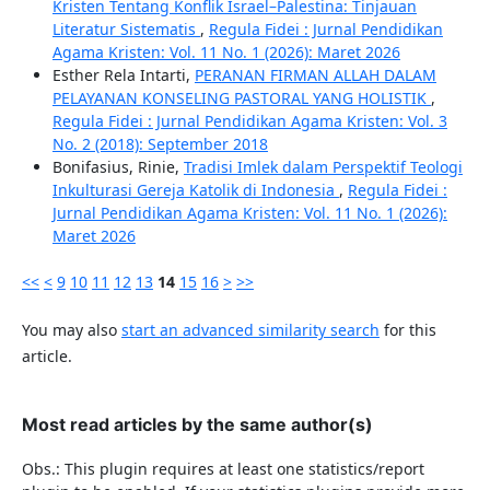
Kristen Tentang Konflik Israel–Palestina: Tinjauan
Literatur Sistematis
,
Regula Fidei : Jurnal Pendidikan
Agama Kristen: Vol. 11 No. 1 (2026): Maret 2026
Esther Rela Intarti,
PERANAN FIRMAN ALLAH DALAM
PELAYANAN KONSELING PASTORAL YANG HOLISTIK
,
Regula Fidei : Jurnal Pendidikan Agama Kristen: Vol. 3
No. 2 (2018): September 2018
Bonifasius, Rinie,
Tradisi Imlek dalam Perspektif Teologi
Inkulturasi Gereja Katolik di Indonesia
,
Regula Fidei :
Jurnal Pendidikan Agama Kristen: Vol. 11 No. 1 (2026):
Maret 2026
<<
<
9
10
11
12
13
14
15
16
>
>>
You may also
start an advanced similarity search
for this
article.
Most read articles by the same author(s)
Obs.: This plugin requires at least one statistics/report