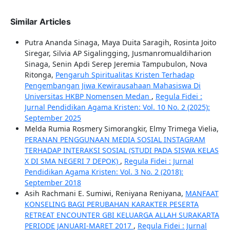
Similar Articles
Putra Ananda Sinaga, Maya Duita Saragih, Rosinta Joito
Siregar, Silvia AP Sigalingging, Jusmanromualdiharion
Sinaga, Senin Apdi Serep Jeremia Tampubulon, Nova
Ritonga,
Pengaruh Spiritualitas Kristen Terhadap
Pengembangan Jiwa Kewirausahaan Mahasiswa Di
Universitas HKBP Nomensen Medan
,
Regula Fidei :
Jurnal Pendidikan Agama Kristen: Vol. 10 No. 2 (2025):
September 2025
Melda Rumia Rosmery Simorangkir, Elmy Trimega Vielia,
PERANAN PENGGUNAAN MEDIA SOSIAL INSTAGRAM
TERHADAP INTERAKSI SOSIAL (STUDI PADA SISWA KELAS
X DI SMA NEGERI 7 DEPOK)
,
Regula Fidei : Jurnal
Pendidikan Agama Kristen: Vol. 3 No. 2 (2018):
September 2018
Asih Rachmani E. Sumiwi, Reniyana Reniyana,
MANFAAT
KONSELING BAGI PERUBAHAN KARAKTER PESERTA
RETREAT ENCOUNTER GBI KELUARGA ALLAH SURAKARTA
PERIODE JANUARI-MARET 2017
,
Regula Fidei : Jurnal