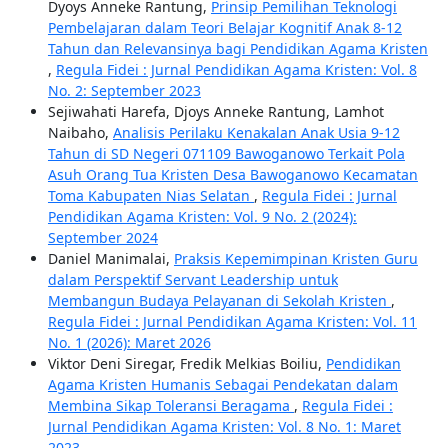
Dyoys Anneke Rantung,
Prinsip Pemilihan Teknologi
Pembelajaran dalam Teori Belajar Kognitif Anak 8-12
Tahun dan Relevansinya bagi Pendidikan Agama Kristen
,
Regula Fidei : Jurnal Pendidikan Agama Kristen: Vol. 8
No. 2: September 2023
Sejiwahati Harefa, Djoys Anneke Rantung, Lamhot
Naibaho,
Analisis Perilaku Kenakalan Anak Usia 9-12
Tahun di SD Negeri 071109 Bawoganowo Terkait Pola
Asuh Orang Tua Kristen Desa Bawoganowo Kecamatan
Toma Kabupaten Nias Selatan
,
Regula Fidei : Jurnal
Pendidikan Agama Kristen: Vol. 9 No. 2 (2024):
September 2024
Daniel Manimalai,
Praksis Kepemimpinan Kristen Guru
dalam Perspektif Servant Leadership untuk
Membangun Budaya Pelayanan di Sekolah Kristen
,
Regula Fidei : Jurnal Pendidikan Agama Kristen: Vol. 11
No. 1 (2026): Maret 2026
Viktor Deni Siregar, Fredik Melkias Boiliu,
Pendidikan
Agama Kristen Humanis Sebagai Pendekatan dalam
Membina Sikap Toleransi Beragama
,
Regula Fidei :
Jurnal Pendidikan Agama Kristen: Vol. 8 No. 1: Maret
2023