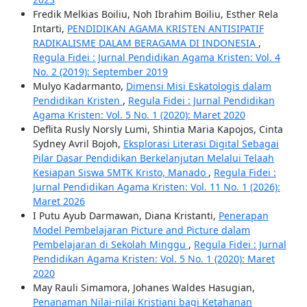
Fredik Melkias Boiliu, Noh Ibrahim Boiliu, Esther Rela
Intarti,
PENDIDIKAN AGAMA KRISTEN ANTISIPATIF
RADIKALISME DALAM BERAGAMA DI INDONESIA
,
Regula Fidei : Jurnal Pendidikan Agama Kristen: Vol. 4
No. 2 (2019): September 2019
Mulyo Kadarmanto,
Dimensi Misi Eskatologis dalam
Pendidikan Kristen
,
Regula Fidei : Jurnal Pendidikan
Agama Kristen: Vol. 5 No. 1 (2020): Maret 2020
Deflita Rusly Norsly Lumi, Shintia Maria Kapojos, Cinta
Sydney Avril Bojoh,
Eksplorasi Literasi Digital Sebagai
Pilar Dasar Pendidikan Berkelanjutan Melalui Telaah
Kesiapan Siswa SMTK Kristo, Manado
,
Regula Fidei :
Jurnal Pendidikan Agama Kristen: Vol. 11 No. 1 (2026):
Maret 2026
I Putu Ayub Darmawan, Diana Kristanti,
Penerapan
Model Pembelajaran Picture and Picture dalam
Pembelajaran di Sekolah Minggu
,
Regula Fidei : Jurnal
Pendidikan Agama Kristen: Vol. 5 No. 1 (2020): Maret
2020
May Rauli Simamora, Johanes Waldes Hasugian,
Penanaman Nilai-nilai Kristiani bagi Ketahanan