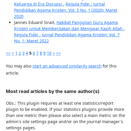
Keluarga di Era Disrupsi
,
Regula Fidei : Jurnal
Pendidikan Agama Kristen: Vol. 5 No. 1 (2020): Maret
2020
Jannes Eduard Sirait,
Hakikat Panggilan Guru Agama
Kristen untuk Memberitakan dan Mengajar Kasih Allah
,
Regula Fidei : Jurnal Pendidikan Agama Kristen: Vol. 7
No. 1: Maret 2022
<<
<
1
2
3
4
5
6
7
8
9
10
>
>>
You may also
start an advanced similarity search
for this
article.
Most read articles by the same author(s)
Obs.: This plugin requires at least one statistics/report
plugin to be enabled. If your statistics plugins provide more
than one metric then please also select a main metric on the
admin's site settings page and/or on the journal manager's
settings pages.