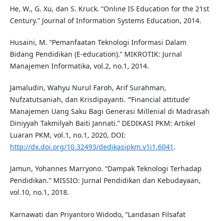
He, W., G. Xu, dan S. Kruck. “Online IS Education for the 21st
Century.” Journal of Information Systems Education, 2014.
Husaini, M. “Pemanfaatan Teknologi Informasi Dalam
Bidang Pendidikan (E-education).” MIKROTIK: Jurnal
Manajemen Informatika, vol.2, no.1, 2014.
Jamaludin, Wahyu Nurul Faroh, Arif Surahman,
Nufzatutsaniah, dan Krisdipayanti. “’Financial attitude’
Manajemen Uang Saku Bagi Generasi Millenial di Madrasah
Diniyyah Takmilyah Baiti Jannati.” DEDIKASI PKM: Artikel
Luaran PKM, vol.1, no.1, 2020, DOI:
http://dx.doi.org/10.32493/dedikasipkm.v1i1.6041
.
Jamun, Yohannes Marryono. “Dampak Teknologi Terhadap
Pendidikan.” MISSIO: Jurnal Pendidikan dan Kebudayaan,
vol.10, no.1, 2018.
Karnawati dan Priyantoro Widodo, “Landasan Filsafat