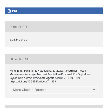
PDF
PUBLISHED
2022-03-30
HOW TO CITE
Kuhu, R. R., Pane, E., & Hutagalung, S. (2022). Konstruksi Filosofi
Manajemen Keuangan Institusi Pendidikan Kristen di Era Digitalisasi.
Regula Fidei : Jurnal Pendidikan Agama Kristen
,
7
(1), 106–119.
https://doi.org/10.33541/rfidei.v7i1.139
More Citation Formats