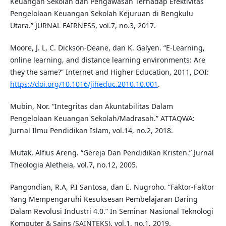
Keuangan Sekolah dan Pengawasan Terhadap Efektivitas
Pengelolaan Keuangan Sekolah Kejuruan di Bengkulu
Utara.” JURNAL FAIRNESS, vol.7, no.3, 2017.
Moore, J. L, C. Dickson-Deane, dan K. Galyen. “E-Learning,
online learning, and distance learning environments: Are
they the same?” Internet and Higher Education, 2011, DOI:
https://doi.org/10.1016/jiheduc.2010.10.001
.
Mubin, Nor. “Integritas dan Akuntabilitas Dalam
Pengelolaan Keuangan Sekolah/Madrasah.” ATTAQWA:
Jurnal Ilmu Pendidikan Islam, vol.14, no.2, 2018.
Mutak, Alfius Areng. “Gereja Dan Pendidikan Kristen.” Jurnal
Theologia Aletheia, vol.7, no.12, 2005.
Pangondian, R.A, P.I Santosa, dan E. Nugroho. “Faktor-Faktor
Yang Mempengaruhi Kesuksesan Pembelajaran Daring
Dalam Revolusi Industri 4.0.” In Seminar Nasional Teknologi
Komputer & Sains (SAINTEKS), vol.1, no.1, 2019.