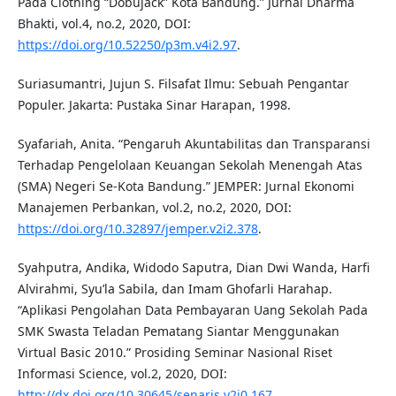
Pada Clothing “Dobujack” Kota Bandung.” Jurnal Dharma
Bhakti, vol.4, no.2, 2020, DOI:
https://doi.org/10.52250/p3m.v4i2.97
.
Suriasumantri, Jujun S. Filsafat Ilmu: Sebuah Pengantar
Populer. Jakarta: Pustaka Sinar Harapan, 1998.
Syafariah, Anita. “Pengaruh Akuntabilitas dan Transparansi
Terhadap Pengelolaan Keuangan Sekolah Menengah Atas
(SMA) Negeri Se-Kota Bandung.” JEMPER: Jurnal Ekonomi
Manajemen Perbankan, vol.2, no.2, 2020, DOI:
https://doi.org/10.32897/jemper.v2i2.378
.
Syahputra, Andika, Widodo Saputra, Dian Dwi Wanda, Harfi
Alvirahmi, Syu’la Sabila, dan Imam Ghofarli Harahap.
“Aplikasi Pengolahan Data Pembayaran Uang Sekolah Pada
SMK Swasta Teladan Pematang Siantar Menggunakan
Virtual Basic 2010.” Prosiding Seminar Nasional Riset
Informasi Science, vol.2, 2020, DOI:
http://dx.doi.org/10.30645/senaris.v2i0.167
.