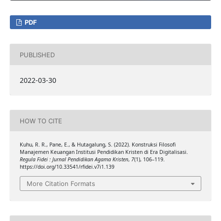
PDF
PUBLISHED
2022-03-30
HOW TO CITE
Kuhu, R. R., Pane, E., & Hutagalung, S. (2022). Konstruksi Filosofi
Manajemen Keuangan Institusi Pendidikan Kristen di Era Digitalisasi.
Regula Fidei : Jurnal Pendidikan Agama Kristen
,
7
(1), 106–119.
https://doi.org/10.33541/rfidei.v7i1.139
More Citation Formats