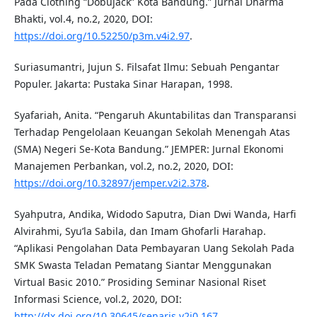
Pada Clothing “Dobujack” Kota Bandung.” Jurnal Dharma
Bhakti, vol.4, no.2, 2020, DOI:
https://doi.org/10.52250/p3m.v4i2.97
.
Suriasumantri, Jujun S. Filsafat Ilmu: Sebuah Pengantar
Populer. Jakarta: Pustaka Sinar Harapan, 1998.
Syafariah, Anita. “Pengaruh Akuntabilitas dan Transparansi
Terhadap Pengelolaan Keuangan Sekolah Menengah Atas
(SMA) Negeri Se-Kota Bandung.” JEMPER: Jurnal Ekonomi
Manajemen Perbankan, vol.2, no.2, 2020, DOI:
https://doi.org/10.32897/jemper.v2i2.378
.
Syahputra, Andika, Widodo Saputra, Dian Dwi Wanda, Harfi
Alvirahmi, Syu’la Sabila, dan Imam Ghofarli Harahap.
“Aplikasi Pengolahan Data Pembayaran Uang Sekolah Pada
SMK Swasta Teladan Pematang Siantar Menggunakan
Virtual Basic 2010.” Prosiding Seminar Nasional Riset
Informasi Science, vol.2, 2020, DOI:
http://dx.doi.org/10.30645/senaris.v2i0.167
.