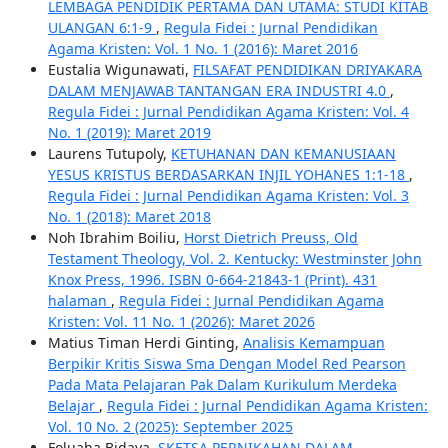
LEMBAGA PENDIDIK PERTAMA DAN UTAMA: STUDI KITAB
ULANGAN 6:1-9
,
Regula Fidei : Jurnal Pendidikan
Agama Kristen: Vol. 1 No. 1 (2016): Maret 2016
Eustalia Wigunawati,
FILSAFAT PENDIDIKAN DRIYAKARA
DALAM MENJAWAB TANTANGAN ERA INDUSTRI 4.0
,
Regula Fidei : Jurnal Pendidikan Agama Kristen: Vol. 4
No. 1 (2019): Maret 2019
Laurens Tutupoly,
KETUHANAN DAN KEMANUSIAAN
YESUS KRISTUS BERDASARKAN INJIL YOHANES 1:1-18
,
Regula Fidei : Jurnal Pendidikan Agama Kristen: Vol. 3
No. 1 (2018): Maret 2018
Noh Ibrahim Boiliu,
Horst Dietrich Preuss, Old
Testament Theology, Vol. 2. Kentucky: Westminster John
Knox Press, 1996. ISBN 0-664-21843-1 (Print). 431
halaman
,
Regula Fidei : Jurnal Pendidikan Agama
Kristen: Vol. 11 No. 1 (2026): Maret 2026
Matius Timan Herdi Ginting,
Analisis Kemampuan
Berpikir Kritis Siswa Sma Dengan Model Red Pearson
Pada Mata Pelajaran Pak Dalam Kurikulum Merdeka
Belajar
,
Regula Fidei : Jurnal Pendidikan Agama Kristen:
Vol. 10 No. 2 (2025): September 2025
Foluaha Bidaya,
SKETSA PERNIKAHAN DALAM