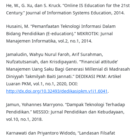
He, W., G. Xu, dan S. Kruck. “Online IS Education for the 21st
Century.” Journal of Information Systems Education, 2014.
Husaini, M. “Pemanfaatan Teknologi Informasi Dalam
Bidang Pendidikan (E-education).” MIKROTIK: Jurnal
Manajemen Informatika, vol.2, no.1, 2014.
Jamaludin, Wahyu Nurul Faroh, Arif Surahman,
Nufzatutsaniah, dan Krisdipayanti. “’Financial attitude’
Manajemen Uang Saku Bagi Generasi Millenial di Madrasah
Diniyyah Takmilyah Baiti Jannati.” DEDIKASI PKM: Artikel
Luaran PKM, vol.1, no.1, 2020, DOI:
http://dx.doi.org/10.32493/dedikasipkm.v1i1.6041
.
Jamun, Yohannes Marryono. “Dampak Teknologi Terhadap
Pendidikan.” MISSIO: Jurnal Pendidikan dan Kebudayaan,
vol.10, no.1, 2018.
Karnawati dan Priyantoro Widodo, “Landasan Filsafat