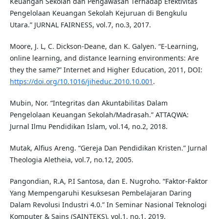
Keuangan Sekolah dan Pengawasan Terhadap Efektivitas
Pengelolaan Keuangan Sekolah Kejuruan di Bengkulu
Utara.” JURNAL FAIRNESS, vol.7, no.3, 2017.
Moore, J. L, C. Dickson-Deane, dan K. Galyen. “E-Learning,
online learning, and distance learning environments: Are
they the same?” Internet and Higher Education, 2011, DOI:
https://doi.org/10.1016/jiheduc.2010.10.001
.
Mubin, Nor. “Integritas dan Akuntabilitas Dalam
Pengelolaan Keuangan Sekolah/Madrasah.” ATTAQWA:
Jurnal Ilmu Pendidikan Islam, vol.14, no.2, 2018.
Mutak, Alfius Areng. “Gereja Dan Pendidikan Kristen.” Jurnal
Theologia Aletheia, vol.7, no.12, 2005.
Pangondian, R.A, P.I Santosa, dan E. Nugroho. “Faktor-Faktor
Yang Mempengaruhi Kesuksesan Pembelajaran Daring
Dalam Revolusi Industri 4.0.” In Seminar Nasional Teknologi
Komputer & Sains (SAINTEKS), vol.1, no.1, 2019.