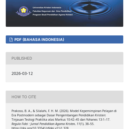
PDF (BAHASA INDONESIA)
PUBLISHED
2026-03-12
HOW TO CITE
Prakoso, B. A., & Silalahi, F. H. M. (2026). Model Kepemimpinan Pelayan di
Era Postmodern sebagai Dasar Pengembangan Pendidikan Kristen:
Tinjauan Teologi Praktika atas Markus 10:42–45 dan Yohanes 13:1–17.
Regula Fidei : Jurnal Pendidikan Agama Kristen
,
11
(1), 38–55.
https://doi.org/10.33541/rfidei.v11i1.328