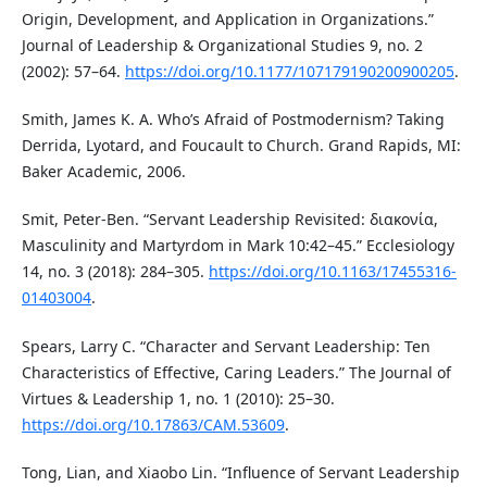
Origin, Development, and Application in Organizations.”
Journal of Leadership & Organizational Studies 9, no. 2
(2002): 57–64.
https://doi.org/10.1177/107179190200900205
.
Smith, James K. A. Who’s Afraid of Postmodernism? Taking
Derrida, Lyotard, and Foucault to Church. Grand Rapids, MI:
Baker Academic, 2006.
Smit, Peter-Ben. “Servant Leadership Revisited: διακονία,
Masculinity and Martyrdom in Mark 10:42–45.” Ecclesiology
14, no. 3 (2018): 284–305.
https://doi.org/10.1163/17455316-
01403004
.
Spears, Larry C. “Character and Servant Leadership: Ten
Characteristics of Effective, Caring Leaders.” The Journal of
Virtues & Leadership 1, no. 1 (2010): 25–30.
https://doi.org/10.17863/CAM.53609
.
Tong, Lian, and Xiaobo Lin. “Influence of Servant Leadership