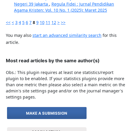
Negeri 39 Jakarta
,
Regula Fidei : Jurnal Pendidikan
Agama Kristen: Vol. 10 No. 1 (2025): Maret 2025
<<
<
3
4
5
6
7
8
9
10
11
12
>
>>
You may also
start an advanced similarity search
for this
article.
Most read articles by the same author(s)
Obs.: This plugin requires at least one statistics/report
plugin to be enabled. If your statistics plugins provide more
than one metric then please also select a main metric on the
admin's site settings page and/or on the journal manager's
settings pages.
MAKE A SUBMISSION