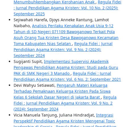
Menumbuhkembangkan Kerohanian Anak
,
Regula Fidei
: Jurnal Pendidikan Agama Kristen: Vol. 10 No. 2 (2025):
September 2025
Sejiwahati Harefa, Djoys Anneke Rantung, Lamhot
Naibaho,
Analisis Perilaku Kenakalan Anak Usia 9-12
Tahun di SD Negeri 071109 Bawoganowo Terkait Pola
Asuh Orang Tua Kristen Desa Bawoganowo Kecamatan
Toma Kabupaten Nias Selatan
,
Regula Fidei : Jurnal
Pendidikan Agama Kristen: Vol. 9 No. 2 (2024):
September 2024
Sugijanti Supit,
Implementasi Supervisi Akademik
Pengawas Pendidikan Agama Kristen: Studi pada Guru
PAK di SMK Negeri 3 Manado
,
Regula Fidei : Jurnal
Pendidikan Agama Kristen: Vol. 6 No. 2: September 2021
Devi Wahyu Setiawati,
Pengaruh Materi Keluarga
Terhadap Pemaknaan Keluarga Kristen Pada Siswa
Kelas 6 Sekolah Dasar Negeri di Jakarta Barat
,
Regula
Fidei : Jurnal Pendidikan Agama Kristen: Vol. 9 No. 2
(2024): September 2024
Vicia Manuela Tanjung, Juliana Hindradjat,
Integrasi
Perspektif Pendidikan Agama Kristen Mengenai Toxic
leadership di Gereja
,
Regula Fidei : Jurnal Pendidikan