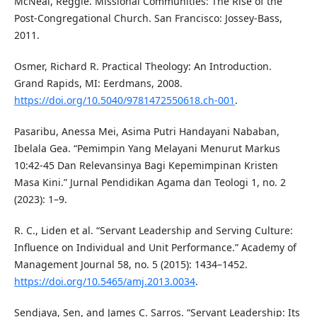
McNeal, Reggie. Missional Communities: The Rise of the
Post-Congregational Church. San Francisco: Jossey-Bass,
2011.
Osmer, Richard R. Practical Theology: An Introduction.
Grand Rapids, MI: Eerdmans, 2008.
https://doi.org/10.5040/9781472550618.ch-001
.
Pasaribu, Anessa Mei, Asima Putri Handayani Nababan,
Ibelala Gea. “Pemimpin Yang Melayani Menurut Markus
10:42-45 Dan Relevansinya Bagi Kepemimpinan Kristen
Masa Kini.” Jurnal Pendidikan Agama dan Teologi 1, no. 2
(2023): 1–9.
R. C., Liden et al. “Servant Leadership and Serving Culture:
Influence on Individual and Unit Performance.” Academy of
Management Journal 58, no. 5 (2015): 1434–1452.
https://doi.org/10.5465/amj.2013.0034
.
Sendjaya, Sen, and James C. Sarros. “Servant Leadership: Its