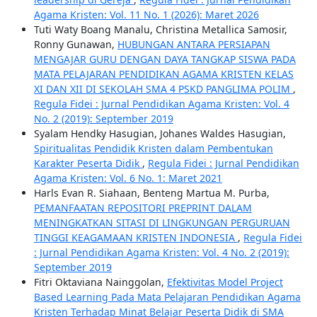
Agama Kristen: Vol. 11 No. 1 (2026): Maret 2026
Tuti Waty Boang Manalu, Christina Metallica Samosir,
Ronny Gunawan,
HUBUNGAN ANTARA PERSIAPAN
MENGAJAR GURU DENGAN DAYA TANGKAP SISWA PADA
MATA PELAJARAN PENDIDIKAN AGAMA KRISTEN KELAS
XI DAN XII DI SEKOLAH SMA 4 PSKD PANGLIMA POLIM
,
Regula Fidei : Jurnal Pendidikan Agama Kristen: Vol. 4
No. 2 (2019): September 2019
Syalam Hendky Hasugian, Johanes Waldes Hasugian,
Spiritualitas Pendidik Kristen dalam Pembentukan
Karakter Peserta Didik
,
Regula Fidei : Jurnal Pendidikan
Agama Kristen: Vol. 6 No. 1: Maret 2021
Harls Evan R. Siahaan, Benteng Martua M. Purba,
PEMANFAATAN REPOSITORI PREPRINT DALAM
MENINGKATKAN SITASI DI LINGKUNGAN PERGURUAN
TINGGI KEAGAMAAN KRISTEN INDONESIA
,
Regula Fidei
: Jurnal Pendidikan Agama Kristen: Vol. 4 No. 2 (2019):
September 2019
Fitri Oktaviana Nainggolan,
Efektivitas Model Project
Based Learning Pada Mata Pelajaran Pendidikan Agama
Kristen Terhadap Minat Belajar Peserta Didik di SMA