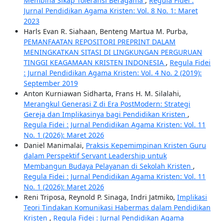
Membina Sikap Toleransi Beragama
,
Regula Fidei :
Jurnal Pendidikan Agama Kristen: Vol. 8 No. 1: Maret
2023
Harls Evan R. Siahaan, Benteng Martua M. Purba,
PEMANFAATAN REPOSITORI PREPRINT DALAM
MENINGKATKAN SITASI DI LINGKUNGAN PERGURUAN
TINGGI KEAGAMAAN KRISTEN INDONESIA
,
Regula Fidei
: Jurnal Pendidikan Agama Kristen: Vol. 4 No. 2 (2019):
September 2019
Anton Kurniawan Sidharta, Frans H. M. Silalahi,
Merangkul Generasi Z di Era PostModern: Strategi
Gereja dan Implikasinya bagi Pendidikan Kristen
,
Regula Fidei : Jurnal Pendidikan Agama Kristen: Vol. 11
No. 1 (2026): Maret 2026
Daniel Manimalai,
Praksis Kepemimpinan Kristen Guru
dalam Perspektif Servant Leadership untuk
Membangun Budaya Pelayanan di Sekolah Kristen
,
Regula Fidei : Jurnal Pendidikan Agama Kristen: Vol. 11
No. 1 (2026): Maret 2026
Reni Triposa, Reynold P. Sinaga, Indri Jatmiko,
Implikasi
Teori Tindakan Komunikasi Habermas dalam Pendidikan
Kristen
,
Regula Fidei : Jurnal Pendidikan Agama