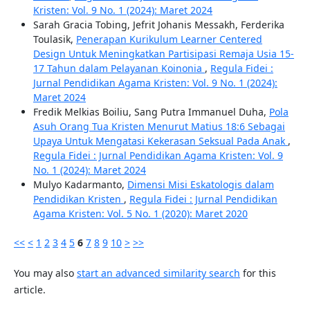
Kristen: Vol. 9 No. 1 (2024): Maret 2024
Sarah Gracia Tobing, Jefrit Johanis Messakh, Ferderika
Toulasik,
Penerapan Kurikulum Learner Centered
Design Untuk Meningkatkan Partisipasi Remaja Usia 15-
17 Tahun dalam Pelayanan Koinonia
,
Regula Fidei :
Jurnal Pendidikan Agama Kristen: Vol. 9 No. 1 (2024):
Maret 2024
Fredik Melkias Boiliu, Sang Putra Immanuel Duha,
Pola
Asuh Orang Tua Kristen Menurut Matius 18:6 Sebagai
Upaya Untuk Mengatasi Kekerasan Seksual Pada Anak
,
Regula Fidei : Jurnal Pendidikan Agama Kristen: Vol. 9
No. 1 (2024): Maret 2024
Mulyo Kadarmanto,
Dimensi Misi Eskatologis dalam
Pendidikan Kristen
,
Regula Fidei : Jurnal Pendidikan
Agama Kristen: Vol. 5 No. 1 (2020): Maret 2020
<<
<
1
2
3
4
5
6
7
8
9
10
>
>>
You may also
start an advanced similarity search
for this
article.