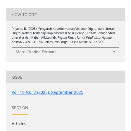
HOW TO CITE
Priyono, B. (2025). Pengaruh Kepemimpinan Visioner Digital dan Literasi
Digital Rohani terhadap Implementasi Misi Gereja Digital: Sebuah Studi
Literatur dan Kajian Alkitabiah.
Regula Fidei : Jurnal Pendidikan Agama
Kristen
,
10
(2), 231–242. https://doi.org/10.33541/rfidei.v10i2.317
More Citation Formats
ISSUE
Vol. 10 No. 2 (2025): September 2025
SECTION
Articles