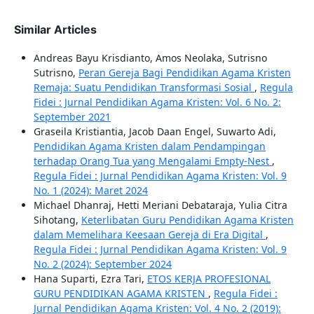
Similar Articles
Andreas Bayu Krisdianto, Amos Neolaka, Sutrisno
Sutrisno,
Peran Gereja Bagi Pendidikan Agama Kristen
Remaja: Suatu Pendidikan Transformasi Sosial
,
Regula
Fidei : Jurnal Pendidikan Agama Kristen: Vol. 6 No. 2:
September 2021
Graseila Kristiantia, Jacob Daan Engel, Suwarto Adi,
Pendidikan Agama Kristen dalam Pendampingan
terhadap Orang Tua yang Mengalami Empty-Nest
,
Regula Fidei : Jurnal Pendidikan Agama Kristen: Vol. 9
No. 1 (2024): Maret 2024
Michael Dhanraj, Hetti Meriani Debataraja, Yulia Citra
Sihotang,
Keterlibatan Guru Pendidikan Agama Kristen
dalam Memelihara Keesaan Gereja di Era Digital
,
Regula Fidei : Jurnal Pendidikan Agama Kristen: Vol. 9
No. 2 (2024): September 2024
Hana Suparti, Ezra Tari,
ETOS KERJA PROFESIONAL
GURU PENDIDIKAN AGAMA KRISTEN
,
Regula Fidei :
Jurnal Pendidikan Agama Kristen: Vol. 4 No. 2 (2019):