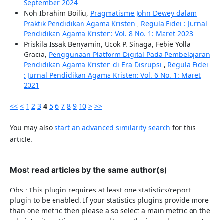
September 2024
Noh Ibrahim Boiliu,
Pragmatisme John Dewey dalam
Praktik Pendidikan Agama Kristen
,
Regula Fidei : Jurnal
Pendidikan Agama Kristen: Vol. 8 No. 1: Maret 2023
Priskila Issak Benyamin, Ucok P. Sinaga, Febie Yolla
Gracia,
Penggunaan Platform Digital Pada Pembelajaran
Pendidikan Agama Kristen di Era Disrupsi
,
Regula Fidei
: Jurnal Pendidikan Agama Kristen: Vol. 6 No. 1: Maret
2021
<<
<
1
2
3
4
5
6
7
8
9
10
>
>>
You may also
start an advanced similarity search
for this
article.
Most read articles by the same author(s)
Obs.: This plugin requires at least one statistics/report
plugin to be enabled. If your statistics plugins provide more
than one metric then please also select a main metric on the