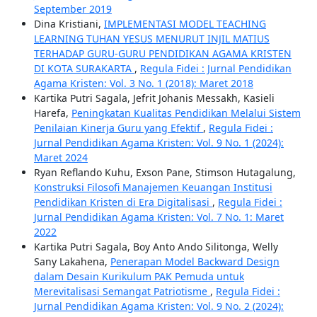
September 2019
Dina Kristiani,
IMPLEMENTASI MODEL TEACHING
LEARNING TUHAN YESUS MENURUT INJIL MATIUS
TERHADAP GURU-GURU PENDIDIKAN AGAMA KRISTEN
DI KOTA SURAKARTA
,
Regula Fidei : Jurnal Pendidikan
Agama Kristen: Vol. 3 No. 1 (2018): Maret 2018
Kartika Putri Sagala, Jefrit Johanis Messakh, Kasieli
Harefa,
Peningkatan Kualitas Pendidikan Melalui Sistem
Penilaian Kinerja Guru yang Efektif
,
Regula Fidei :
Jurnal Pendidikan Agama Kristen: Vol. 9 No. 1 (2024):
Maret 2024
Ryan Reflando Kuhu, Exson Pane, Stimson Hutagalung,
Konstruksi Filosofi Manajemen Keuangan Institusi
Pendidikan Kristen di Era Digitalisasi
,
Regula Fidei :
Jurnal Pendidikan Agama Kristen: Vol. 7 No. 1: Maret
2022
Kartika Putri Sagala, Boy Anto Ando Silitonga, Welly
Sany Lakahena,
Penerapan Model Backward Design
dalam Desain Kurikulum PAK Pemuda untuk
Merevitalisasi Semangat Patriotisme
,
Regula Fidei :
Jurnal Pendidikan Agama Kristen: Vol. 9 No. 2 (2024):