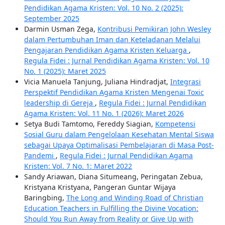
Pendidikan Agama Kristen: Vol. 10 No. 2 (2025):
September 2025
Darmin Usman Zega,
Kontribusi Pemikiran John Wesley
dalam Pertumbuhan Iman dan Keteladanan Melalui
Pengajaran Pendidikan Agama Kristen Keluarga
,
Regula Fidei : Jurnal Pendidikan Agama Kristen: Vol. 10
No. 1 (2025): Maret 2025
Vicia Manuela Tanjung, Juliana Hindradjat,
Integrasi
Perspektif Pendidikan Agama Kristen Mengenai Toxic
leadership di Gereja
,
Regula Fidei : Jurnal Pendidikan
Agama Kristen: Vol. 11 No. 1 (2026): Maret 2026
Setya Budi Tamtomo, Fereddy Siagian,
Kompetensi
Sosial Guru dalam Pengelolaan Kesehatan Mental Siswa
sebagai Upaya Optimalisasi Pembelajaran di Masa Post-
Pandemi
,
Regula Fidei : Jurnal Pendidikan Agama
Kristen: Vol. 7 No. 1: Maret 2022
Sandy Ariawan, Diana Situmeang, Peringatan Zebua,
Kristyana Kristyana, Pangeran Guntar Wijaya
Baringbing,
The Long and Winding Road of Christian
Education Teachers in Fulfilling the Divine Vocation:
Should You Run Away from Reality or Give Up with