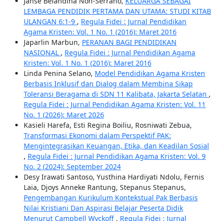
Janse Belandina Non-Serrano,
KELUARGA SEBAGAI
LEMBAGA PENDIDIK PERTAMA DAN UTAMA: STUDI KITAB
ULANGAN 6:1-9
,
Regula Fidei : Jurnal Pendidikan
Agama Kristen: Vol. 1 No. 1 (2016): Maret 2016
Japarlin Marbun,
PERANAN BAGI PENDIDIKAN
NASIONAL
,
Regula Fidei : Jurnal Pendidikan Agama
Kristen: Vol. 1 No. 1 (2016): Maret 2016
Linda Penina Selano,
Model Pendidikan Agama Kristen
Berbasis Inklusif dan Dialog dalam Membina Sikap
Toleransi Beragama di SDN 11 Kalibata, Jakarta Selatan
,
Regula Fidei : Jurnal Pendidikan Agama Kristen: Vol. 11
No. 1 (2026): Maret 2026
Kasieli Harefa, Esti Regina Boiliu, Rosniwati Zebua,
Transformasi Ekonomi dalam Perspektif PAK:
Mengintegrasikan Keuangan, Etika, dan Keadilan Sosial
,
Regula Fidei : Jurnal Pendidikan Agama Kristen: Vol. 9
No. 2 (2024): September 2024
Desy Irawati Santoso, Yusthina Hardiyati Ndolu, Fernis
Laia, Djoys Anneke Rantung, Stepanus Stepanus,
Pengembangan Kurikulum Kontekstual Pak Berbasis
Nilai Kristiani Dan Aspirasi Belajar Peserta Didik
Menurut Campbell Wyckoff
,
Regula Fidei : Jurnal