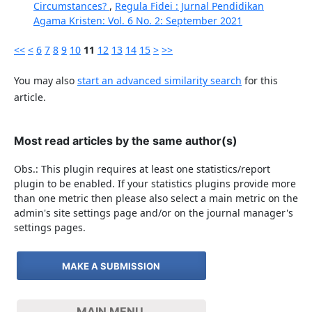
Circumstances?
,
Regula Fidei : Jurnal Pendidikan
Agama Kristen: Vol. 6 No. 2: September 2021
<<
<
6
7
8
9
10
11
12
13
14
15
>
>>
You may also
start an advanced similarity search
for this
article.
Most read articles by the same author(s)
Obs.: This plugin requires at least one statistics/report
plugin to be enabled. If your statistics plugins provide more
than one metric then please also select a main metric on the
admin's site settings page and/or on the journal manager's
settings pages.
MAKE A SUBMISSION
MAIN MENU