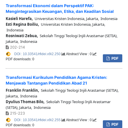
Transformasi Ekonomi dalam Perspektif PAK:
Mengintegrasikan Keuangan, Etika, dan Keadilan Sosial
Kasieli Harefa,
Universitas Kristen Indonesia, Jakarta, Indonesia
Esti Regina Boiliu,
Universitas Kristen Indonesia, Jakarta,
Indonesia
Rosniwati Zebua,
Sekolah Tinggi Teologi Injili Arastamar (SETIA),
Jakarta, Indonesia
202-214
DOI : 10.33541/rfidei.v9i2.250
Abstract View : 0
PDF
PDF downloads: 0
Transformasi Kurikulum Pendidikan Agama Kristen:
Menjawab Tantangan Pendidikan Abad 21
Franklin Franklin,
Sekolah Tinggi Teologi Injili Arastamar (SETIA),
Jakarta, Indonesia
Dyulius Thomas Bilo,
Sekolah Tinggi Teologi Injili Arastamar
(SETIA), Jakarta, Indonesia
215-223
DOI : 10.33541/rfidei.v9i2.255
Abstract View : 0
PDF
PDF downloads: 0