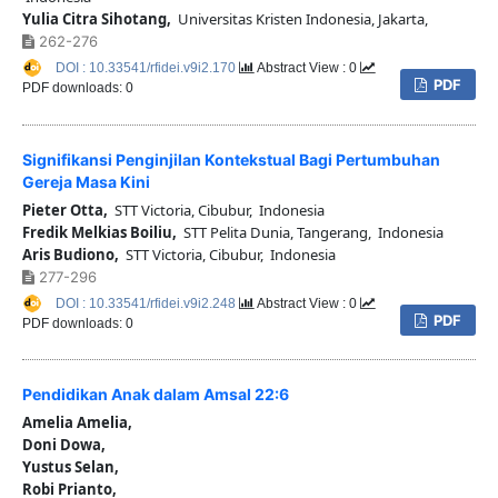
Yulia Citra Sihotang,
Universitas Kristen Indonesia, Jakarta,
262-276
DOI : 10.33541/rfidei.v9i2.170
Abstract View : 0
PDF
PDF downloads: 0
Signifikansi Penginjilan Kontekstual Bagi Pertumbuhan
Gereja Masa Kini
Pieter Otta,
STT Victoria, Cibubur, Indonesia
Fredik Melkias Boiliu,
STT Pelita Dunia, Tangerang, Indonesia
Aris Budiono,
STT Victoria, Cibubur, Indonesia
277-296
DOI : 10.33541/rfidei.v9i2.248
Abstract View : 0
PDF
PDF downloads: 0
Pendidikan Anak dalam Amsal 22:6
Amelia Amelia,
Doni Dowa,
Yustus Selan,
Robi Prianto,