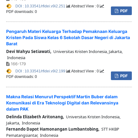
DOI : 10.33541/rfidei.v9i2.251
Abstract View : 0
PDF
PDF downloads: 0
Pengaruh Materi Keluarga Terhadap Pemaknaan Keluarga
Kristen Pada Siswa Kelas 6 Sekolah Dasar Negeri di Jakarta
Barat
Devi Wahyu Setiawati,
Universitas Kristen Indonesia, Jakarta,
Indonesia
166-179
DOI : 10.33541/rfidei.v9i2.199
Abstract View : 0
PDF
PDF downloads: 0
Makna Relasi Menurut Perspektif Martin Buber dalam
Komunikasi di Era Teknologi Digital dan Relevansinya
dalam PAK
Delinda Elizabeth Aritonang,
Universitas Kristen Indonesia,
Jakarta, Indonesia
Fernando Dapot Hamonangan Lumbantobing,
STT HKBP
Pematangsiantar, Indonesia