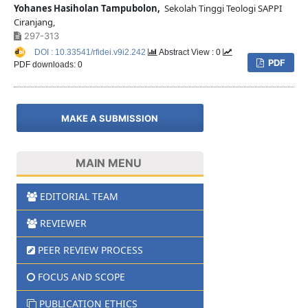
Yohanes Hasiholan Tampubolon,
Sekolah Tinggi Teologi SAPPI
Ciranjang,
297-313
DOI : 10.33541/rfidei.v9i2.242
Abstract View : 0
PDF
PDF downloads: 0
MAKE A SUBMISSION
MAIN MENU
EDITORIAL TEAM
REVIEWER
PEER REVIEW PROCESS
FOCUS AND SCOPE
PUBLICATION ETHICS