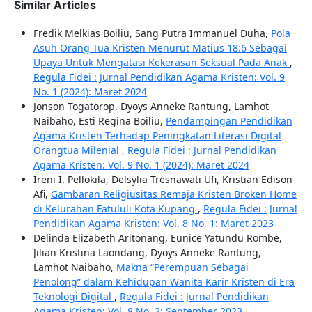
Similar Articles
Fredik Melkias Boiliu, Sang Putra Immanuel Duha,
Pola
Asuh Orang Tua Kristen Menurut Matius 18:6 Sebagai
Upaya Untuk Mengatasi Kekerasan Seksual Pada Anak
,
Regula Fidei : Jurnal Pendidikan Agama Kristen: Vol. 9
No. 1 (2024): Maret 2024
Jonson Togatorop, Dyoys Anneke Rantung, Lamhot
Naibaho, Esti Regina Boiliu,
Pendampingan Pendidikan
Agama Kristen Terhadap Peningkatan Literasi Digital
Orangtua Milenial
,
Regula Fidei : Jurnal Pendidikan
Agama Kristen: Vol. 9 No. 1 (2024): Maret 2024
Ireni I. Pellokila, Delsylia Tresnawati Ufi, Kristian Edison
Afi,
Gambaran Religiusitas Remaja Kristen Broken Home
di Kelurahan Fatululi Kota Kupang
,
Regula Fidei : Jurnal
Pendidikan Agama Kristen: Vol. 8 No. 1: Maret 2023
Delinda Elizabeth Aritonang, Eunice Yatundu Rombe,
Jilian Kristina Laondang, Dyoys Anneke Rantung,
Lamhot Naibaho,
Makna “Perempuan Sebagai
Penolong” dalam Kehidupan Wanita Karir Kristen di Era
Teknologi Digital
,
Regula Fidei : Jurnal Pendidikan
Agama Kristen: Vol. 8 No. 2: September 2023