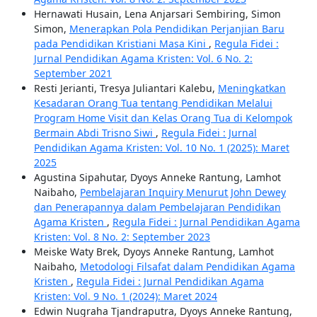
Hernawati Husain, Lena Anjarsari Sembiring, Simon
Simon,
Menerapkan Pola Pendidikan Perjanjian Baru
pada Pendidikan Kristiani Masa Kini
,
Regula Fidei :
Jurnal Pendidikan Agama Kristen: Vol. 6 No. 2:
September 2021
Resti Jerianti, Tresya Juliantari Kalebu,
Meningkatkan
Kesadaran Orang Tua tentang Pendidikan Melalui
Program Home Visit dan Kelas Orang Tua di Kelompok
Bermain Abdi Trisno Siwi
,
Regula Fidei : Jurnal
Pendidikan Agama Kristen: Vol. 10 No. 1 (2025): Maret
2025
Agustina Sipahutar, Dyoys Anneke Rantung, Lamhot
Naibaho,
Pembelajaran Inquiry Menurut John Dewey
dan Penerapannya dalam Pembelajaran Pendidikan
Agama Kristen
,
Regula Fidei : Jurnal Pendidikan Agama
Kristen: Vol. 8 No. 2: September 2023
Meiske Waty Brek, Dyoys Anneke Rantung, Lamhot
Naibaho,
Metodologi Filsafat dalam Pendidikan Agama
Kristen
,
Regula Fidei : Jurnal Pendidikan Agama
Kristen: Vol. 9 No. 1 (2024): Maret 2024
Edwin Nugraha Tjandraputra, Dyoys Anneke Rantung,