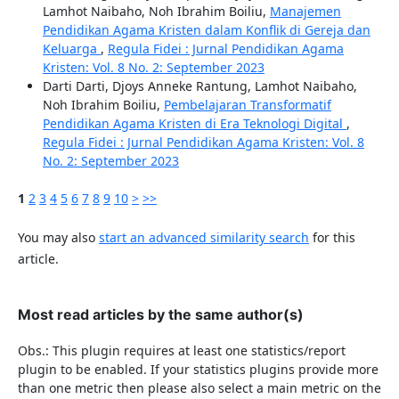
Lamhot Naibaho, Noh Ibrahim Boiliu,
Manajemen
Pendidikan Agama Kristen dalam Konflik di Gereja dan
Keluarga
,
Regula Fidei : Jurnal Pendidikan Agama
Kristen: Vol. 8 No. 2: September 2023
Darti Darti, Djoys Anneke Rantung, Lamhot Naibaho,
Noh Ibrahim Boiliu,
Pembelajaran Transformatif
Pendidikan Agama Kristen di Era Teknologi Digital
,
Regula Fidei : Jurnal Pendidikan Agama Kristen: Vol. 8
No. 2: September 2023
1
2
3
4
5
6
7
8
9
10
>
>>
You may also
start an advanced similarity search
for this
article.
Most read articles by the same author(s)
Obs.: This plugin requires at least one statistics/report
plugin to be enabled. If your statistics plugins provide more
than one metric then please also select a main metric on the