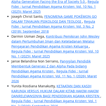
Alpha Generation Facing the Era of Society 5.0
,
Regula
Fidei : Jurnal Pendidikan Agama Kristen: Vol. 10 No. 1
(2025): Maret 2025
Joseph Christ Santo,
FENOMENA GAME POKÉMON GO
DALAM TINJAUAN PSIKOLOGI DAN TEOLOGI
,
Regula
Fidei : Jurnal Pendidikan Agama Kristen: Vol. 3 No. 2
(2018): September 2018
Darmin Usman Zega,
Kontribusi Pemikiran John Wesley
dalam Pertumbuhan Iman dan Keteladanan Melalui
Pengajaran Pendidikan Agama Kristen Keluarga
,
Regula Fidei : Jurnal Pendidikan Agama Kristen: Vol. 10
No. 1 (2025): Maret 2025
Janse Belandina Non Serrano,
Panggilan Pendidik
Membentuk Generasi Z dan Alpha Pada bidang
Pendidikan Agama Kristen
,
Regula Fidei : Jurnal
Pendidikan Agama Kristen: Vol. 11 No. 1 (2026): Maret
2026
Yunita Rosdiana Manakutty,
KETAATAN DAN KASIH
KARUNIA VERSUS HUKUM DALAM KITAB HAKIM-HAKIM
DANRELEVANSINYA BAGI PENDIDIKAN AGAMA KRISTEN
,
Regula Fidei : Jurnal Pendidikan Agama Kristen: Vol. 1
No. 2 (2016): September 2016