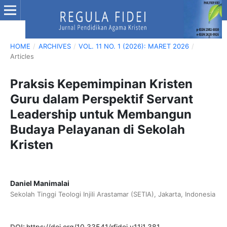
HOME
/
ARCHIVES
/
VOL. 11 NO. 1 (2026): MARET 2026
/
Articles
Praksis Kepemimpinan Kristen
Guru dalam Perspektif Servant
Leadership untuk Membangun
Budaya Pelayanan di Sekolah
Kristen
Daniel Manimalai
Sekolah Tinggi Teologi Injili Arastamar (SETIA), Jakarta, Indonesia
DOI:
https://doi.org/10.33541/rfidei.v11i1.381