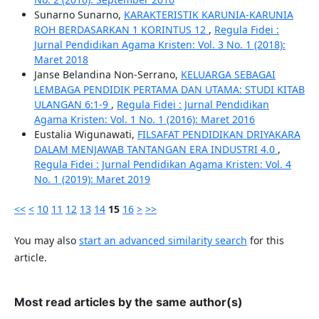
Sunarno Sunarno,
KARAKTERISTIK KARUNIA-KARUNIA
ROH BERDASARKAN 1 KORINTUS 12
,
Regula Fidei :
Jurnal Pendidikan Agama Kristen: Vol. 3 No. 1 (2018):
Maret 2018
Janse Belandina Non-Serrano,
KELUARGA SEBAGAI
LEMBAGA PENDIDIK PERTAMA DAN UTAMA: STUDI KITAB
ULANGAN 6:1-9
,
Regula Fidei : Jurnal Pendidikan
Agama Kristen: Vol. 1 No. 1 (2016): Maret 2016
Eustalia Wigunawati,
FILSAFAT PENDIDIKAN DRIYAKARA
DALAM MENJAWAB TANTANGAN ERA INDUSTRI 4.0
,
Regula Fidei : Jurnal Pendidikan Agama Kristen: Vol. 4
No. 1 (2019): Maret 2019
<<
<
10
11
12
13
14
15
16
>
>>
You may also
start an advanced similarity search
for this
article.
Most read articles by the same author(s)