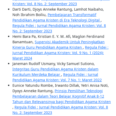
Kristen: Vol. 8 No. 2: September 2023
Darti Darti, Djoys Anneke Rantung, Lamhot Naibaho,
Noh Ibrahim Boiliu,
Pembelajaran Transformatif
Pendidikan Agama Kristen di Era Teknologi Digital
,
Regula Fidei : Jurnal Pendidikan Agama Kristen: Vol. 8
No. 2: September 2023
Hemi Bara Pa, Kristian E. Y. M. Afi, Maglon Ferdinand
Banamtuan,
Supervisi Akademik Untuk Peningkatkan
Kinerja Guru Pendidikan Agama Kristen
,
Regula Fidei :
Jurnal Pendidikan Agama Kristen: Vol. 9 No. 1 (2024):
Maret 2024
Janeman Rudolf Usmany, Vicky Samuel Sutiono,
Integritas Guru Pendidikan Agama Kristen dalam
Kurikulum Merdeka Belajar
,
Regula Fidei : Jurnal
Pendidikan Agama Kristen: Vol. 7 No. 1: Maret 2022
Eunice Yatundu Rombe, Irwanto Dillak, Yetri Anisa Noti,
Dyoys Anneke Rantung,
Prinsip Pemilihan Teknologi
Pembelajaran dalam Teori Belajar Kognitif Anak 8-12
Tahun dan Relevansinya bagi Pendidikan Agama Kristen
,
Regula Fidei : Jurnal Pendidikan Agama Kristen: Vol. 8
No. 2: September 2023