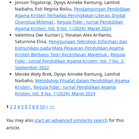
Jonson Togatorop, Dyoys Anneke Rantung, Lamhot
Naibaho, Esti Regina Boiliu,
Pendampingan Pendidikan
Agama Kristen Terhadap Peningkatan Literasi Digital
Orangtua Milenial
,
Regula Fidei : Jurnal Pendidikan
Agama Kristen: Vol. 9 No. 1 (2024): Maret 2024
Valentina Dwi Kuntari J, Yonatan Alex Arifianto,
Saturnina Elisa,
Penggunaan Teknologi Informasi dan
Komunikasi pada Mata Pelajaran Pendidikan Agama
Kristen Berbasis Teori Kecerdasan Majemuk
,
Regula
Fidei : Jurnal Pendidikan Agama Kristen: Vol. 7 No. 2:
September 2022
Meiske Waty Brek, Dyoys Anneke Rantung, Lamhot
Naibaho,
Metodologi Filsafat dalam Pendidikan Agama
Kristen
,
Regula Fidei : Jurnal Pendidikan Agama
Kristen: Vol. 9 No. 1 (2024): Maret 2024
1
2
3
4
5
6
7
8
9
10
>
>>
You may also
start an advanced similarity search
for this
article.