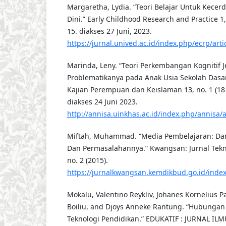
Margaretha, Lydia. “Teori Belajar Untuk Kece
Dini.” Early Childhood Research and Practice 1, 
15. diakses 27 Juni, 2023.
https://jurnal.unived.ac.id/index.php/ecrp/arti
Marinda, Leny. “Teori Perkembangan Kognitif J
Problematikanya pada Anak Usia Sekolah Dasar.”
Kajian Perempuan dan Keislaman 13, no. 1 (18 
diakses 24 Juni 2023.
http://annisa.uinkhas.ac.id/index.php/annisa/a
Miftah, Muhammad. “Media Pembelajaran: Dari 
Dan Permasalahannya.” Kwangsan: Jurnal Tekno
no. 2 (2015).
https://jurnalkwangsan.kemdikbud.go.id/index
Mokalu, Valentino Reykliv, Johanes Kornelius P
Boiliu, and Djoys Anneke Rantung. “Hubungan 
Teknologi Pendidikan.” EDUKATIF : JURNAL ILM