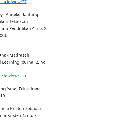
rticle/view/57
.
joys Anneke Rantung.
alam Teknologi
Ilmu Pendidikan 4, no. 2
023.
 Anak Madrasah
Learning Journal 2, no.
ticle/view/130
.
eng Yang. Educational
19.
Agama Kristen Sebagai
ma Kristen 1, no. 2