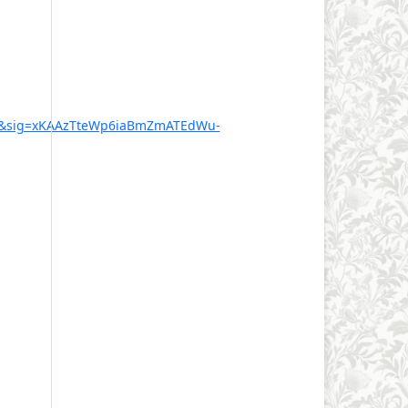
kk&sig=xKAAzTteWp6iaBmZmATEdWu-