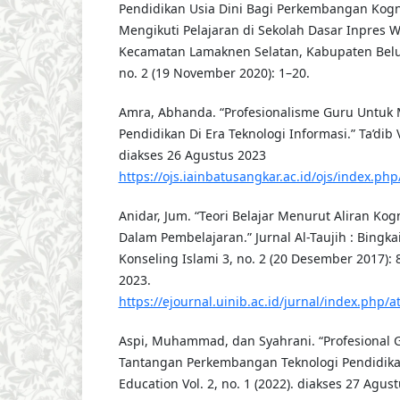
Pendidikan Usia Dini Bagi Perkembangan Kogn
Mengikuti Pelajaran di Sekolah Dasar Inpres W
Kecamatan Lamaknen Selatan, Kabupaten Belu.”
no. 2 (19 November 2020): 1–20.
Amra, Abhanda. “Profesionalisme Guru Untuk
Pendidikan Di Era Teknologi Informasi.” Ta’dib Vo
diakses 26 Agustus 2023
https://ojs.iainbatusangkar.ac.id/ojs/index.php
Anidar, Jum. “Teori Belajar Menurut Aliran Kogn
Dalam Pembelajaran.” Jurnal Al-Taujih : Bingk
Konseling Islami 3, no. 2 (20 Desember 2017): 8
2023.
https://ejournal.uinib.ac.id/jurnal/index.php/at
Aspi, Muhammad, dan Syahrani. “Profesional
Tantangan Perkembangan Teknologi Pendidikan
Education Vol. 2, no. 1 (2022). diakses 27 Agus