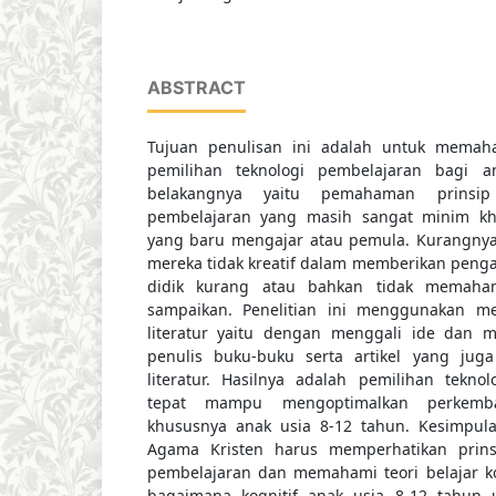
ABSTRACT
Tujuan penulisan ini adalah untuk memah
pemilihan teknologi pembelajaran bagi a
belakangnya yaitu pemahaman prinsip 
pembelajaran yang masih sangat minim kh
yang baru mengajar atau pemula. Kurangn
mereka tidak kreatif dalam memberikan penga
didik kurang atau bahkan tidak memaha
sampaikan. Penelitian ini menggunakan me
literatur yaitu dengan menggali ide dan 
penulis buku-buku serta artikel yang jug
literatur. Hasilnya adalah pemilihan tekno
tepat mampu mengoptimalkan perkemba
khususnya anak usia 8-12 tahun. Kesimpula
Agama Kristen harus memperhatikan prinsi
pembelajaran dan memahami teori belajar k
bagaimana kognitif anak usia 8-12 tahun 