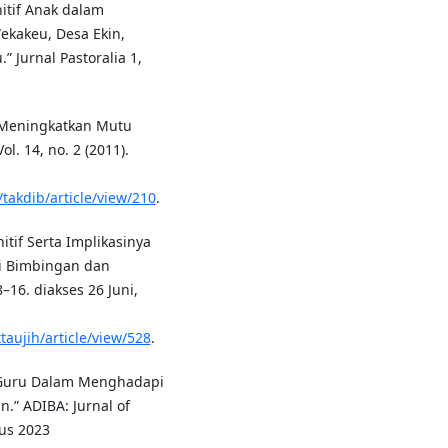
itif Anak dalam
ekakeu, Desa Ekin,
 Jurnal Pastoralia 1,
 Meningkatkan Mutu
l. 14, no. 2 (2011).
/takdib/article/view/210
.
itif Serta Implikasinya
ai Bimbingan dan
–16. diakses 26 Juni,
taujih/article/view/528
.
 Guru Dalam Menghadapi
.” ADIBA: Jurnal of
tus 2023