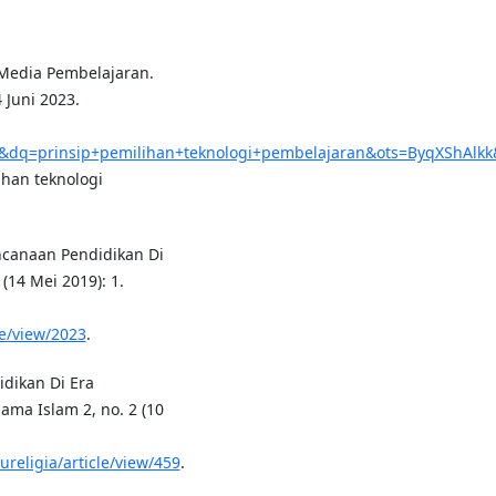
 Media Pembelajaran.
 Juni 2023.
&dq=prinsip+pemilihan+teknologi+pembelajaran&ots=ByqXShAl
han teknologi
ncanaan Pendidikan Di
(14 Mei 2019): 1.
le/view/2023
.
idikan Di Era
ama Islam 2, no. 2 (10
religia/article/view/459
.