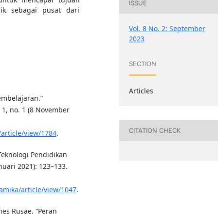
ISSUE
ik sebagai pusat dari
Vol. 8 No. 2: September
2023
SECTION
Articles
embelajaran.”
 1, no. 1 (8 November
CITATION CHECK
article/view/1784
.
 Teknologi Pendidikan
nuari 2021): 123–133.
lamika/article/view/1047
.
nes Rusae. “Peran