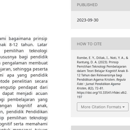
PUBLISHED
2023-09-30
ami bagaimana prinsip
HOW TO CITE
nak 8-12 tahun. Latar
pemilihan teknologi
ususnya bagi pendidik
Rombe, E. Y., Dillak, I., Noti, Y. A., &
Rantung, D. A. (2023). Prinsip
ya pengalaman membuat
Pemilihan Teknologi Pembelajaran
jaran, sehingga peserta
dalam Teori Belajar Kognitif Anak 8-
mi apa yang pendidik
12 Tahun dan Relevansinya bagi
Pendidikan Agama Kristen.
Regula
tode penelitian secara
Fidei : Jurnal Pendidikan Agama
mengutip pendapat dari
Kristen
,
8
(2), 72–81.
https://doi.org/10.33541/rfidei.v8i2.
a dapat menjadi acuan
197
logi pembelajaran yang
ngan kognitif anak,
More Citation Formats
n, pendidik Pendidikan
p pemilihan teknologi
ognitif serta memahami
untuk mencapai tujuan