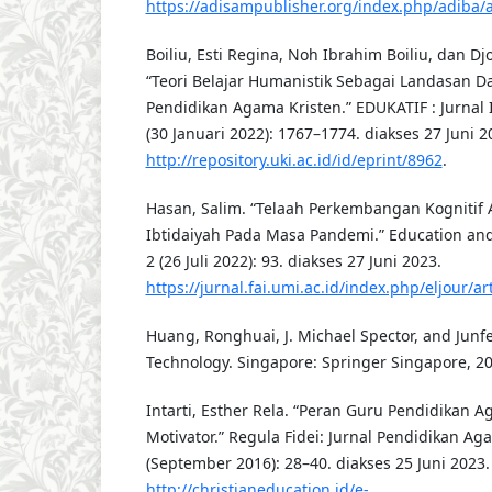
https://adisampublisher.org/index.php/adiba/a
Boiliu, Esti Regina, Noh Ibrahim Boiliu, dan D
“Teori Belajar Humanistik Sebagai Landasan D
Pendidikan Agama Kristen.” EDUKATIF : Jurnal 
(30 Januari 2022): 1767–1774. diakses 27 Juni 2
http://repository.uki.ac.id/id/eprint/8962
.
Hasan, Salim. “Telaah Perkembangan Kognitif
Ibtidaiyah Pada Masa Pandemi.” Education and 
2 (26 Juli 2022): 93. diakses 27 Juni 2023.
https://jurnal.fai.umi.ac.id/index.php/eljour/ar
Huang, Ronghuai, J. Michael Spector, and Junf
Technology. Singapore: Springer Singapore, 20
Intarti, Esther Rela. “Peran Guru Pendidikan 
Motivator.” Regula Fidei: Jurnal Pendidikan Aga
(September 2016): 28–40. diakses 25 Juni 2023.
http://christianeducation.id/e-