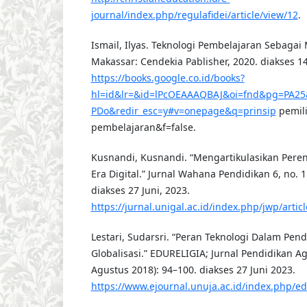
journal/index.php/regulafidei/article/view/12
.
Ismail, Ilyas. Teknologi Pembelajaran Sebagai
Makassar: Cendekia Pablisher, 2020. diakses 14
https://books.google.co.id/books?
hl=id&lr=&id=lPcOEAAAQBAJ&oi=fnd&pg=PA25
PDo&redir_esc=y#v=onepage&q=prinsip
pemili
pembelajaran&f=false.
Kusnandi, Kusnandi. “Mengartikulasikan Pere
Era Digital.” Jurnal Wahana Pendidikan 6, no. 1 
diakses 27 Juni, 2023.
https://jurnal.unigal.ac.id/index.php/jwp/artic
Lestari, Sudarsri. “Peran Teknologi Dalam Pend
Globalisasi.” EDURELIGIA; Jurnal Pendidikan Ag
Agustus 2018): 94–100. diakses 27 Juni 2023.
https://www.ejournal.unuja.ac.id/index.php/edu