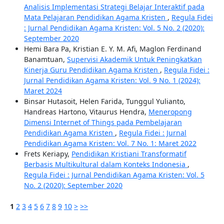
Analisis Implementasi Strategi Belajar Interaktif pada
Mata Pelajaran Pendidikan Agama Kristen
,
Regula Fidei
: Jurnal Pendidikan Agama Kristen: Vol. 5 No. 2 (2020):
September 2020
Hemi Bara Pa, Kristian E. Y. M. Afi, Maglon Ferdinand
Banamtuan,
Supervisi Akademik Untuk Peningkatkan
Kinerja Guru Pendidikan Agama Kristen
,
Regula Fidei :
Jurnal Pendidikan Agama Kristen: Vol. 9 No. 1 (2024):
Maret 2024
Binsar Hutasoit, Helen Farida, Tunggul Yulianto,
Handreas Hartono, Vitaurus Hendra,
Meneropong
Dimensi Internet of Things pada Pembelajaran
Pendidikan Agama Kristen
,
Regula Fidei : Jurnal
Pendidikan Agama Kristen: Vol. 7 No. 1: Maret 2022
Frets Keriapy,
Pendidikan Kristiani Transformatif
Berbasis Multikultural dalam Konteks Indonesia
,
Regula Fidei : Jurnal Pendidikan Agama Kristen: Vol. 5
No. 2 (2020): September 2020
1
2
3
4
5
6
7
8
9
10
>
>>