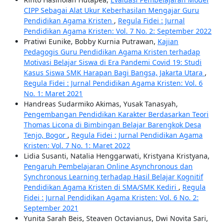
CIPP Sebagai Alat Ukur Keberhasilan Mengajar Guru
Pendidikan Agama Kristen
,
Regula Fidei : Jurnal
Pendidikan Agama Kristen: Vol. 7 No. 2: September 2022
Pratiwi Eunike, Bobby Kurnia Putrawan,
Kajian
Pedagogis Guru Pendidikan Agama Kristen terhadap
Motivasi Belajar Siswa di Era Pandemi Covid 19: Studi
Kasus Siswa SMK Harapan Bagi Bangsa, Jakarta Utara
,
Regula Fidei : Jurnal Pendidikan Agama Kristen: Vol. 6
No. 1: Maret 2021
Handreas Sudarmiko Akimas, Yusak Tanasyah,
Pengembangan Pendidikan Karakter Berdasarkan Teori
Thomas Licona di Bimbingan Belajar Barengkok Desa
Tenjo, Bogor
,
Regula Fidei : Jurnal Pendidikan Agama
Kristen: Vol. 7 No. 1: Maret 2022
Lidia Susanti, Natalia Henggarwati, Kristyana Kristyana,
Pengaruh Pembelajaran Online Asynchronous dan
Synchronous Learning terhadap Hasil Belajar Kognitif
Pendidikan Agama Kristen di SMA/SMK Kediri
,
Regula
Fidei : Jurnal Pendidikan Agama Kristen: Vol. 6 No. 2:
September 2021
Yunita Sarah Beis, Steaven Octavianus, Dwi Novita Sari,