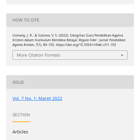
HOW TO CITE
Usmany, J. R., & Sutiono, V. S. (2022). Integritas Guru Pendidikan Agama
Kristen dalam Kurikulum Merdeka Belajar.
Regula Fidei : Jurnal Pendidikan
Agama Kristen
,
7
(1), 89–105. https://doi.org/10.33541/rfidei.v7i1.103
More Citation Formats
ISSUE
Vol. 7 No. 1: Maret 2022
SECTION
Articles