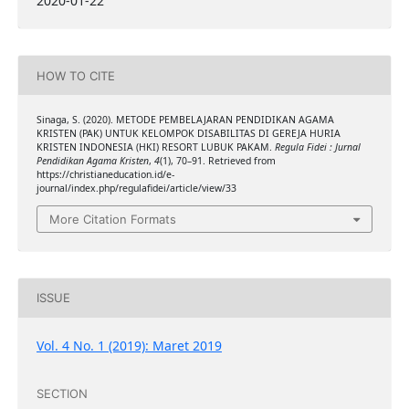
2020-01-22
HOW TO CITE
Sinaga, S. (2020). METODE PEMBELAJARAN PENDIDIKAN AGAMA
KRISTEN (PAK) UNTUK KELOMPOK DISABILITAS DI GEREJA HURIA
KRISTEN INDONESIA (HKI) RESORT LUBUK PAKAM.
Regula Fidei : Jurnal
Pendidikan Agama Kristen
,
4
(1), 70–91. Retrieved from
https://christianeducation.id/e-
journal/index.php/regulafidei/article/view/33
More Citation Formats
ISSUE
Vol. 4 No. 1 (2019): Maret 2019
SECTION