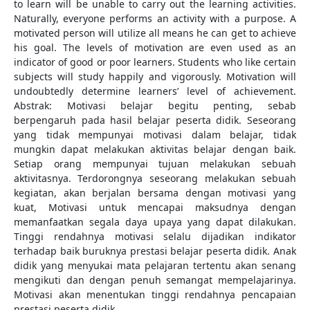
to learn will be unable to carry out the learning activities.
Naturally, everyone performs an activity with a purpose. A
motivated person will utilize all means he can get to achieve
his goal. The levels of motivation are even used as an
indicator of good or poor learners. Students who like certain
subjects will study happily and vigorously. Motivation will
undoubtedly determine learners’ level of achievement.
Abstrak: Motivasi belajar begitu penting, sebab
berpengaruh pada hasil belajar peserta didik. Seseorang
yang tidak mempunyai motivasi dalam belajar, tidak
mungkin dapat melakukan aktivitas belajar dengan baik.
Setiap orang mempunyai tujuan melakukan sebuah
aktivitasnya. Terdorongnya seseorang melakukan sebuah
kegiatan, akan berjalan bersama dengan motivasi yang
kuat, Motivasi untuk mencapai maksudnya dengan
memanfaatkan segala daya upaya yang dapat dilakukan.
Tinggi rendahnya motivasi selalu dijadikan indikator
terhadap baik buruknya prestasi belajar peserta didik. Anak
didik yang menyukai mata pelajaran tertentu akan senang
mengikuti dan dengan penuh semangat mempelajarinya.
Motivasi akan menentukan tinggi rendahnya pencapaian
prestasi peserta didik.