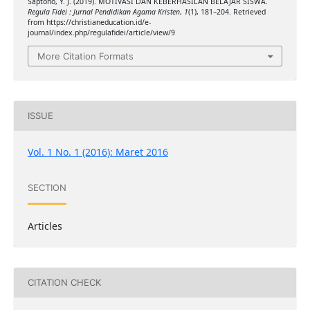
Saptono, Y. J. (2019). MOTIVASI DAN KEBERHASILAN BELAJAR SISWA.
Regula Fidei : Jurnal Pendidikan Agama Kristen
,
1
(1), 181–204. Retrieved
from https://christianeducation.id/e-
journal/index.php/regulafidei/article/view/9
More Citation Formats
ISSUE
Vol. 1 No. 1 (2016): Maret 2016
SECTION
Articles
CITATION CHECK