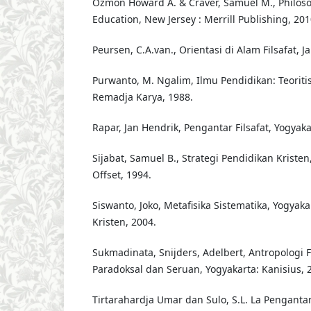
Ozmon Howard A. & Craver, Samuel M., Philoso
Education, New Jersey : Merrill Publishing, 201
Peursen, C.A.van., Orientasi di Alam Filsafat, J
Purwanto, M. Ngalim, Ilmu Pendidikan: Teoriti
Remadja Karya, 1988.
Rapar, Jan Hendrik, Pengantar Filsafat, Yogyaka
Sijabat, Samuel B., Strategi Pendidikan Kristen
Offset, 1994.
Siswanto, Joko, Metafisika Sistematika, Yogyak
Kristen, 2004.
Sukmadinata, Snijders, Adelbert, Antropologi F
Paradoksal dan Seruan, Yogyakarta: Kanisius, 
Tirtarahardja Umar dan Sulo, S.L. La Pengantar