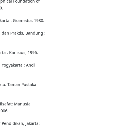
phical Foundation of
0.
akarta : Gramedia, 1980.
s dan Praktis, Bandung :
rta : Kanisius, 1996.
, Yogyakarta : Andi
arta: Taman Pustaka
ilsafat: Manusia
2006.
 Pendidikan, Jakarta: