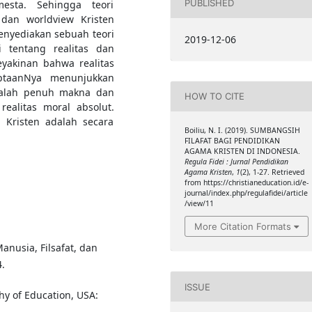
PUBLISHED
esta. Sehingga teori
dan worldview Kristen
menyediakan sebuah teori
2019-12-06
i tentang realitas dan
eyakinan bahwa realitas
ptaanNya menunjukkan
adalah penuh makna dan
HOW TO CITE
ealitas moral absolut.
 Kristen adalah secara
Boiliu, N. I. (2019). SUMBANGSIH
FILAFAT BAGI PENDIDIKAN
AGAMA KRISTEN DI INDONESIA.
Regula Fidei : Jurnal Pendidikan
Agama Kristen
,
1
(2), 1-­27. Retrieved
from https://christianeducation.id/e-
journal/index.php/regulafidei/article
/view/11
More Citation Formats
Manusia, Filsafat, dan
.
ISSUE
phy of Education, USA: