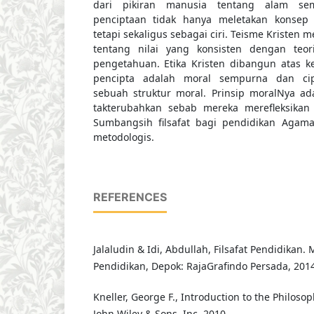
dari pikiran manusia tentang alam sem
penciptaan tidak hanya meletakan konsep 
tetapi sekaligus sebagai ciri. Teisme Kristen 
tentang nilai yang konsisten dengan teor
pengetahuan. Etika Kristen dibangun atas k
pencipta adalah moral sempurna dan ci
sebuah struktur moral. Prinsip moralNya 
takterubahkan sebab mereka merefleksikan r
Sumbangsih filsafat bagi pendidikan Agama
metodologis.
REFERENCES
Jalaludin & Idi, Abdullah, Filsafat Pendidikan. 
Pendidikan, Depok: RajaGrafindo Persada, 2014
Kneller, George F., Introduction to the Philoso
John Wiley & Sons, Inc, 2010.